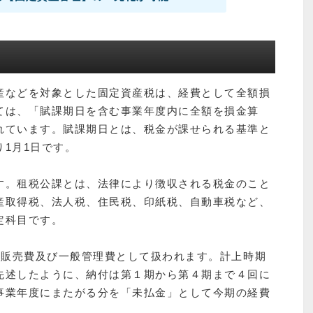
産などを対象とした固定資産税は、経費として全額損
ては、「賦課期日を含む事業年度内に全額を損金算
れています。賦課期日とは、税金が課せられる基準と
1月1日です。
す。租税公課とは、法律により徴収される税金のこと
産取得税、法人税、住民税、印紙税、自動車税など、
定科目です。
る販売費及び一般管理費として扱われます。計上時期
先述したように、納付は第１期から第４期まで４回に
事業年度にまたがる分を「未払金」として今期の経費