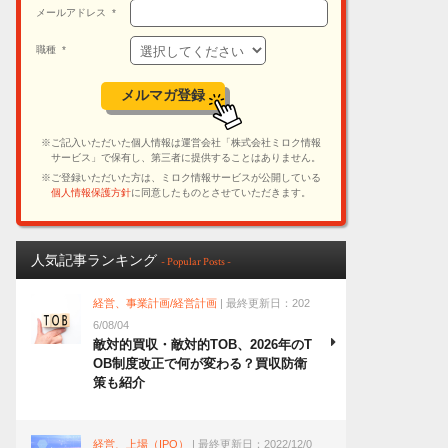
人気記事ランキング
- Popular Posts -
経営、事業計画/経営計画
| 最終更新日：202
6/08/04
敵対的買収・敵対的TOB、2026年のT
OB制度改正で何が変わる？買収防衛
策も紹介
経営、上場（IPO）
| 最終更新日：2022/12/0