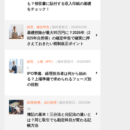
も？領収書に貼付する収入印紙の基礎
をチェック！
経営、確定申告
| 最終更新日：2026/01/06
基礎控除が最大95万円に？2026年（2
025年分所得）の確定申告で確実に押
さえておきたい税制改正ポイント
経営、上場（IPO）
| 最終更新日：2026/08/0
6
IPO準備、経理担当者は何から始め
る？上場準備で求められるフェーズ別
の役割
経理/財務、会計処理
| 最終更新日：2022/08/
30
簿記の基本！三分法と分記法の違いと
は？同じ取引でも勘定科目が変わる記
帳方法