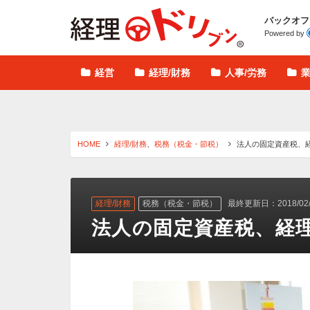
経理ドリブン
バックオフ
Powered by
経営
経理/財務
人事/労務
HOME
経理/財務
、
税務（税金・節税）
法人の固定資産税、
経理/財務
税務（税金・節税）
最終更新日：2018/02/
法人の固定資産税、経