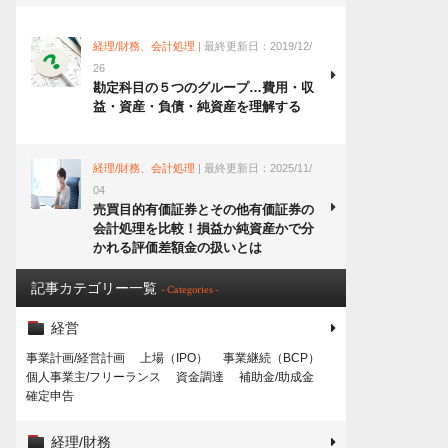
経理/財務、会計処理
| 最終更新日：2019/12/
26
勘定科目の５つのグループ…費用・収
益・資産・負債・純資産を理解する
経理/財務、会計処理
| 最終更新日：2025/11/
04
売買目的有価証券とその他有価証券の
会計処理を比較！損益か純資産かで分
かれる評価差額金の扱いとは
記事カテゴリー一覧
- Categories -
経営
事業計画/経営計画
上場（IPO）
事業継続（BCP）
個人事業主/フリーランス
資金調達
補助金/助成金
確定申告
経理/財務