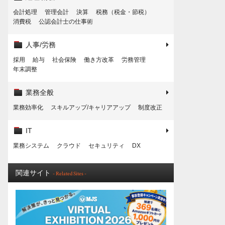
会計処理
管理会計
決算
税務（税金・節税）
消費税
公認会計士の仕事術
人事/労務
採用
給与
社会保険
働き方改革
労務管理
年末調整
業務全般
業務効率化
スキルアップ/キャリアアップ
制度改正
IT
業務システム
クラウド
セキュリティ
DX
関連サイト
- Related Sites -