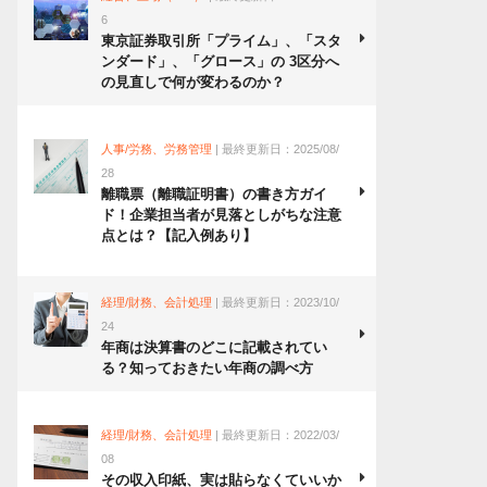
6
東京証券取引所「プライム」、「スタ
ンダード」、「グロース」の 3区分へ
の見直しで何が変わるのか？
人事/労務、労務管理
| 最終更新日：2025/08/
28
離職票（離職証明書）の書き方ガイ
ド！企業担当者が見落としがちな注意
点とは？【記入例あり】
経理/財務、会計処理
| 最終更新日：2023/10/
24
年商は決算書のどこに記載されてい
る？知っておきたい年商の調べ方
経理/財務、会計処理
| 最終更新日：2022/03/
08
その収入印紙、実は貼らなくていいか