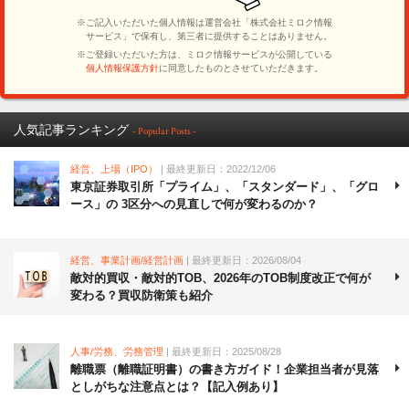
人気記事ランキング
- Popular Posts -
経営、上場（IPO）
| 最終更新日：2022/12/06
東京証券取引所「プライム」、「スタンダード」、「グロ
ース」の 3区分への見直しで何が変わるのか？
経営、事業計画/経営計画
| 最終更新日：2026/08/04
敵対的買収・敵対的TOB、2026年のTOB制度改正で何が
変わる？買収防衛策も紹介
人事/労務、労務管理
| 最終更新日：2025/08/28
離職票（離職証明書）の書き方ガイド！企業担当者が見落
としがちな注意点とは？【記入例あり】