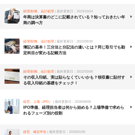
経理/財務、会計処理
| 最終更新日：2023/10/24
年商は決算書のどこに記載されている？知っておきたい年
商の調べ方
経理/財務、会計処理
| 最終更新日：2022/08/30
簿記の基本！三分法と分記法の違いとは？同じ取引でも勘
定科目が変わる記帳方法
経理/財務、会計処理
| 最終更新日：2022/03/08
その収入印紙、実は貼らなくていいかも？領収書に貼付す
る収入印紙の基礎をチェック！
経営、上場（IPO）
| 最終更新日：2026/08/06
IPO準備、経理担当者は何から始める？上場準備で求めら
れるフェーズ別の役割
経営、確定申告
| 最終更新日：2026/01/06