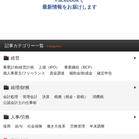
Facebookで
最新情報をお届けします
記事カテゴリー一覧
- Categories -
経営
事業計画/経営計画
上場（IPO）
事業継続（BCP）
個人事業主/フリーランス
資金調達
補助金/助成金
確定申告
経理/財務
会計処理
管理会計
決算
税務（税金・節税）
消費税
公認会計士の仕事術
人事/労務
採用
給与
社会保険
働き方改革
労務管理
年末調整