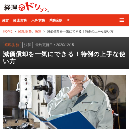
経理ドリブン
経営
経理/財務
人事/労務
業務全般
IT
HOME
経理/財務
、
決算
減価償却を一気にできる！特例の上手な使い方
経理/財務
決算
最終更新日：2020/12/15
減価償却を一気にできる！特例の上手な使
い方