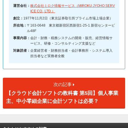
運営会社：
株式会社ミロク情報サービス（MIROKU JYOHO SERV
ICE CO., LTD.）
創立：
1977年11月2日（東京証券取引所プライム市場上場企業）
所在地：
〒163-0648 東京都新宿区西新宿1-25-1 新宿センタービ
ル48F
事業内容：
会計・財務・税務システムの開発・販売、経営情報サ
ービス、研修・コンサルティング支援など
対象読者：
企業経営者・財務担当者・会計事務所・システム導入
担当者など実務者全般
次の記事
【クラウド会計ソフトの教科書 第5回】個人事業
主、中小零細企業に会計ソフトは必要？