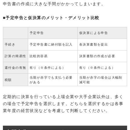
申告書の作成に大きな手間がかかってしまいます。
■予定申告と仮決算のメリット・デメリット比較
予定申告
仮決算による申告
手続き
予定申告書に納付額を記入
各決算書類を提出
計算の簡易性
比較的容易
決算書類の作成が必要
還付金の有無
有り（※条件による）
有り（※条件による）
当期が赤字でも支払う必要
当期が赤字の場合は大幅削
税額
がある
減可能
定期的に決算を行っている上場企業や大手企業以外は、多く
の場合で予定申告を選択します。どちらを選択するかは各事
業年度の経営状況などを考慮して判断してください。