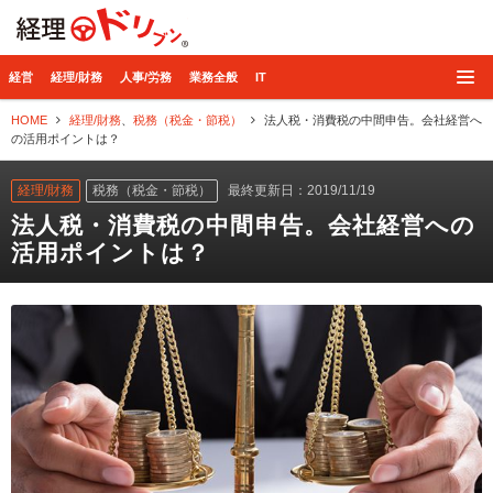
経理ドリブン
経営
経理/財務
人事/労務
業務全般
IT
HOME
経理/財務
、
税務（税金・節税）
法人税・消費税の中間申告。会社経営へ
の活用ポイントは？
経理/財務
税務（税金・節税）
最終更新日：2019/11/19
法人税・消費税の中間申告。会社経営への
活用ポイントは？