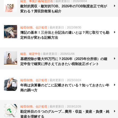
経営、事業計画/経営計画
| 最終更新日：2026/08/04
敵対的買収・敵対的TOB、2026年のTOB制度改正で何が
変わる？買収防衛策も紹介
経理/財務、会計処理
| 最終更新日：2022/08/30
簿記の基本！三分法と分記法の違いとは？同じ取引でも勘
定科目が変わる記帳方法
経営、確定申告
| 最終更新日：2026/01/06
基礎控除が最大95万円に？2026年（2025年分所得）の確
定申告で確実に押さえておきたい税制改正ポイント
経理/財務、会計処理
| 最終更新日：2023/10/24
年商は決算書のどこに記載されている？知っておきたい年
商の調べ方
経理/財務、会計処理
| 最終更新日：2019/12/26
勘定科目の５つのグループ…費用・収益・資産・負債・純
資産を理解する