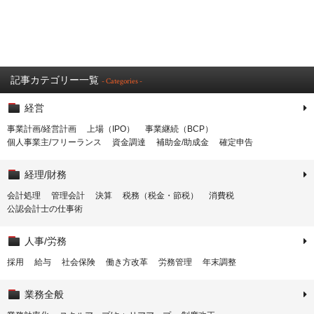
記事カテゴリー一覧
- Categories -
経営
事業計画/経営計画
上場（IPO）
事業継続（BCP）
個人事業主/フリーランス
資金調達
補助金/助成金
確定申告
経理/財務
会計処理
管理会計
決算
税務（税金・節税）
消費税
公認会計士の仕事術
人事/労務
採用
給与
社会保険
働き方改革
労務管理
年末調整
業務全般