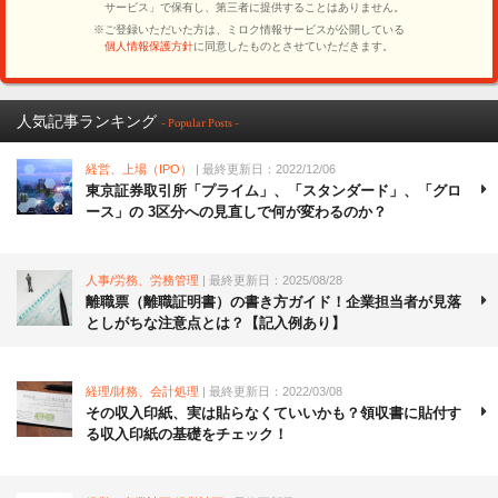
人気記事ランキング
- Popular Posts -
経営、上場（IPO）
| 最終更新日：2022/12/06
東京証券取引所「プライム」、「スタンダード」、「グロ
ース」の 3区分への見直しで何が変わるのか？
人事/労務、労務管理
| 最終更新日：2025/08/28
離職票（離職証明書）の書き方ガイド！企業担当者が見落
としがちな注意点とは？【記入例あり】
経理/財務、会計処理
| 最終更新日：2022/03/08
その収入印紙、実は貼らなくていいかも？領収書に貼付す
る収入印紙の基礎をチェック！