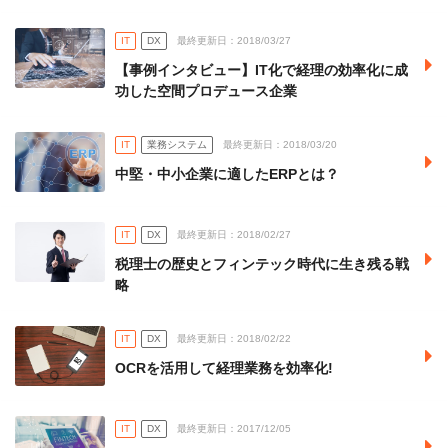
IT
DX
最終更新日：2018/03/27
【事例インタビュー】IT化で経理の効率化に成
功した空間プロデュース企業
IT
業務システム
最終更新日：2018/03/20
中堅・中小企業に適したERPとは？
IT
DX
最終更新日：2018/02/27
税理士の歴史とフィンテック時代に生き残る戦
略
IT
DX
最終更新日：2018/02/22
OCRを活用して経理業務を効率化!
IT
DX
最終更新日：2017/12/05