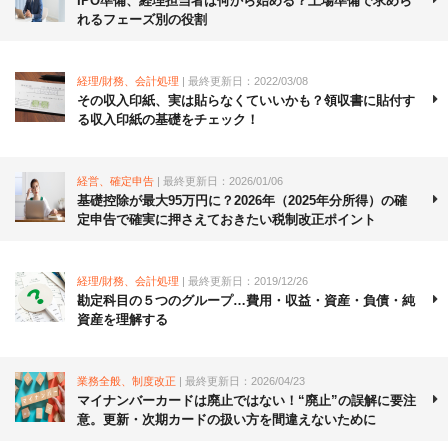
IPO準備、経理担当者は何から始める？上場準備で求めら
れるフェーズ別の役割
経理/財務、会計処理
| 最終更新日：2022/03/08
その収入印紙、実は貼らなくていいかも？領収書に貼付す
る収入印紙の基礎をチェック！
経営、確定申告
| 最終更新日：2026/01/06
基礎控除が最大95万円に？2026年（2025年分所得）の確
定申告で確実に押さえておきたい税制改正ポイント
経理/財務、会計処理
| 最終更新日：2019/12/26
勘定科目の５つのグループ…費用・収益・資産・負債・純
資産を理解する
業務全般、制度改正
| 最終更新日：2026/04/23
マイナンバーカードは廃止ではない！“廃止”の誤解に要注
意。更新・次期カードの扱い方を間違えないために