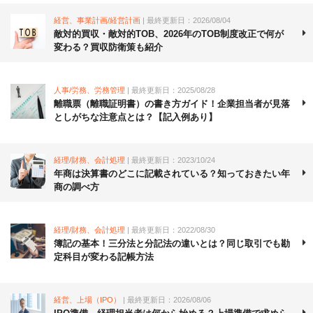
経営、事業計画/経営計画
| 最終更新日：2026/08/04
敵対的買収・敵対的TOB、2026年のTOB制度改正で何が
変わる？買収防衛策も紹介
人事/労務、労務管理
| 最終更新日：2025/08/28
離職票（離職証明書）の書き方ガイド！企業担当者が見落
としがちな注意点とは？【記入例あり】
経理/財務、会計処理
| 最終更新日：2023/10/24
年商は決算書のどこに記載されている？知っておきたい年
商の調べ方
経理/財務、会計処理
| 最終更新日：2022/08/30
簿記の基本！三分法と分記法の違いとは？同じ取引でも勘
定科目が変わる記帳方法
経営、上場（IPO）
| 最終更新日：2026/08/06