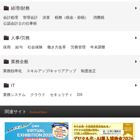
経理/財務
会計処理
管理会計
決算
税務（税金・節税）
消費税
公認会計士の仕事術
人事/労務
採用
給与
社会保険
働き方改革
労務管理
年末調整
業務全般
業務効率化
スキルアップ/キャリアアップ
制度改正
IT
業務システム
クラウド
セキュリティ
DX
関連サイト
- Related Sites -