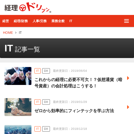
経理ドリブン
経営
経理/財務
人事/労務
業務全般
IT
HOME
IT
IT
記事一覧
IT
DX
最終更新日：2019/06/04
これからの経理に必要不可欠！？仮想通貨（暗
号資産）の会計処理はこうする！
IT
DX
最終更新日：2019/01/29
ゼロから効率的にフィンテックを学ぶ方法
IT
DX
最終更新日：2018/12/18