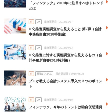
「フィンテック」2019年に注目すべきトレンド
とは
IT
DX
最終更新日：2018/11/27
IT化推進実態調査から見えること 第2弾（会計
事務所白書2018特別編）
IT
DX
最終更新日：2018/10/23
IT化推進に対する実態調査から見えるもの（会
計事務所白書2018特別編）
IT
業務システム
最終更新日：2018/08/28
プロが教える会計システム導入の３つのポイン
ト
IT
DX
最終更新日：2018/05/15
フィンテック、今年のトレンドは独自仮想通貨