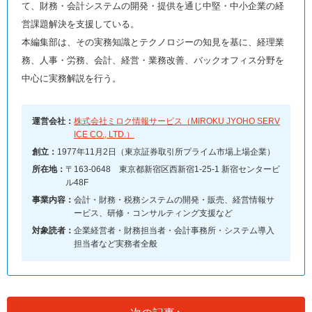
て、財務・会計システムの開発・提供を通じ中堅・中小企業の経
営課題解決を支援している。
本編集部は、その実務知識とテクノロジーの知見を基に、経理業
務、人事・労務、会計、経営・業務改善、バックオフィス分野を
中心に実務解説を行う。
運営会社：
株式会社ミロク情報サービス（MIROKU JYOHO SERV
ICE CO., LTD.）
創立：
1977年11月2日（東京証券取引所プライム市場上場企業）
所在地：
〒163-0648 東京都新宿区西新宿1-25-1 新宿センタービ
ル48F
事業内容：
会計・財務・税務システムの開発・販売、経営情報サ
ービス、研修・コンサルティング支援など
対象読者：
企業経営者・財務担当者・会計事務所・システム導入
担当者など実務者全般