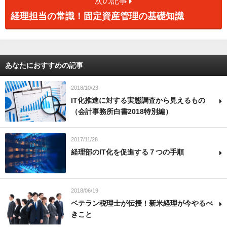
次の記事
経理担当の常識！固定資産管理の基礎知識
あなたにおすすめの記事
2018/10/23
IT化推進に対する実態調査から見えるもの
（会計事務所白書2018特別編）
2017/11/28
経理部のIT化を促進する７つの手順
2018/06/19
ベテラン税理士が伝授！新米経理が今やるべ
きこと