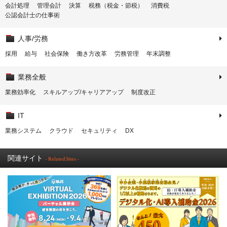
会計処理
管理会計
決算
税務（税金・節税）
消費税
公認会計士の仕事術
人事/労務
採用
給与
社会保険
働き方改革
労務管理
年末調整
業務全般
業務効率化
スキルアップ/キャリアアップ
制度改正
IT
業務システム
クラウド
セキュリティ
DX
関連サイト
- Related Sites -