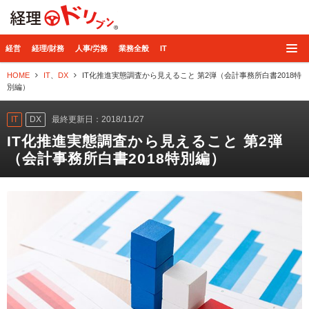
経理ドリブン
経営
経理/財務
人事/労務
業務全般
IT
HOME
IT
、
DX
IT化推進実態調査から見えること 第2弾（会計事務所白書2018特
別編）
IT
DX
最終更新日：2018/11/27
IT化推進実態調査から見えること 第2弾
（会計事務所白書2018特別編）