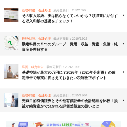
経理/財務、会計処理
| 最終更新日：2022/03/08
その収入印紙、実は貼らなくていいかも？領収書に貼付す
る収入印紙の基礎をチェック！
経理/財務、会計処理
| 最終更新日：2019/12/26
勘定科目の５つのグループ…費用・収益・資産・負債・純
資産を理解する
経営、確定申告
| 最終更新日：2026/01/06
基礎控除が最大95万円に？2026年（2025年分所得）の確
定申告で確実に押さえておきたい税制改正ポイント
経理/財務、会計処理
| 最終更新日：2025/11/04
売買目的有価証券とその他有価証券の会計処理を比較！損
益か純資産かで分かれる評価差額金の扱いとは