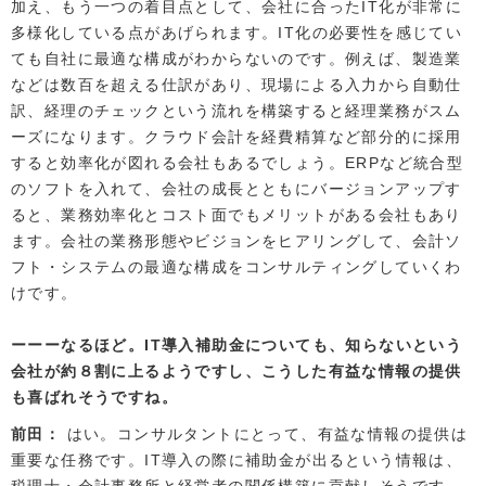
加え、もう一つの着目点として、会社に合ったIT化が非常に
多様化している点があげられます。IT化の必要性を感じてい
ても自社に最適な構成がわからないのです。例えば、製造業
などは数百を超える仕訳があり、現場による入力から自動仕
訳、経理のチェックという流れを構築すると経理業務がスム
ーズになります。クラウド会計を経費精算など部分的に採用
すると効率化が図れる会社もあるでしょう。ERPなど統合型
のソフトを入れて、会社の成長とともにバージョンアップす
ると、業務効率化とコスト面でもメリットがある会社もあり
ます。会社の業務形態やビジョンをヒアリングして、会計ソ
フト・システムの最適な構成をコンサルティングしていくわ
けです。
なるほど。IT導入補助金についても、知らないという
会社が約８割に上るようですし、こうした有益な情報の提供
も喜ばれそうですね。
前田
はい。コンサルタントにとって、有益な情報の提供は
重要な任務です。IT導入の際に補助金が出るという情報は、