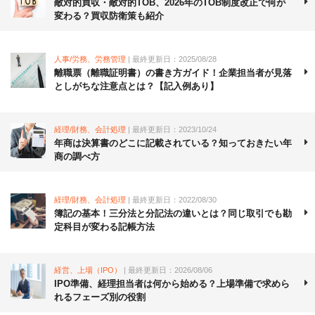
敵対的買収・敵対的TOB、2026年のTOB制度改正で何が
変わる？買収防衛策も紹介
人事/労務、労務管理
| 最終更新日：2025/08/28
離職票（離職証明書）の書き方ガイド！企業担当者が見落
としがちな注意点とは？【記入例あり】
経理/財務、会計処理
| 最終更新日：2023/10/24
年商は決算書のどこに記載されている？知っておきたい年
商の調べ方
経理/財務、会計処理
| 最終更新日：2022/08/30
簿記の基本！三分法と分記法の違いとは？同じ取引でも勘
定科目が変わる記帳方法
経営、上場（IPO）
| 最終更新日：2026/08/06
IPO準備、経理担当者は何から始める？上場準備で求めら
れるフェーズ別の役割