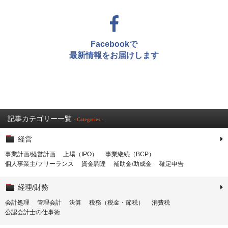
Facebookで
最新情報をお届けします
記事カテゴリー一覧
- Categories -
経営
事業計画/経営計画
上場（IPO）
事業継続（BCP）
個人事業主/フリーランス
資金調達
補助金/助成金
確定申告
経理/財務
会計処理
管理会計
決算
税務（税金・節税）
消費税
公認会計士の仕事術