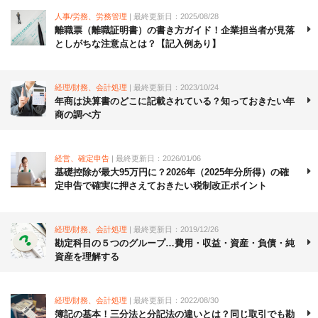
人事/労務、労務管理
| 最終更新日：2025/08/28
離職票（離職証明書）の書き方ガイド！企業担当者が見落
としがちな注意点とは？【記入例あり】
経理/財務、会計処理
| 最終更新日：2023/10/24
年商は決算書のどこに記載されている？知っておきたい年
商の調べ方
経営、確定申告
| 最終更新日：2026/01/06
基礎控除が最大95万円に？2026年（2025年分所得）の確
定申告で確実に押さえておきたい税制改正ポイント
経理/財務、会計処理
| 最終更新日：2019/12/26
勘定科目の５つのグループ…費用・収益・資産・負債・純
資産を理解する
経理/財務、会計処理
| 最終更新日：2022/08/30
簿記の基本！三分法と分記法の違いとは？同じ取引でも勘