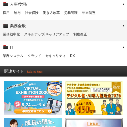
人事/労務
採用
給与
社会保険
働き方改革
労務管理
年末調整
業務全般
業務効率化
スキルアップ/キャリアアップ
制度改正
IT
業務システム
クラウド
セキュリティ
DX
関連サイト
- Related Sites -