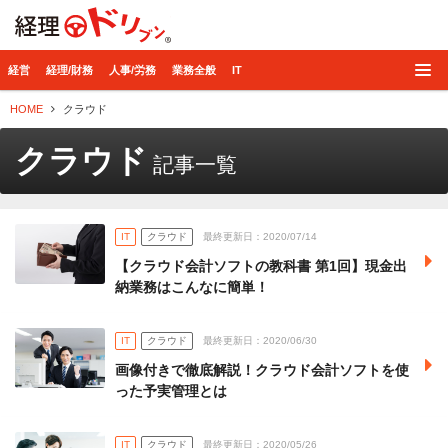
経理ドリブン
経営
経理/財務
人事/労務
業務全般
IT
HOME
クラウド
クラウド
記事一覧
IT
クラウド
最終更新日：2020/07/14
【クラウド会計ソフトの教科書 第1回】現金出
納業務はこんなに簡単！
IT
クラウド
最終更新日：2020/06/30
画像付きで徹底解説！クラウド会計ソフトを使
った予実管理とは
IT
クラウド
最終更新日：2020/05/26