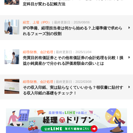
定科目が変わる記帳方法
経営、上場（IPO）
| 最終更新日：2026/08/06
IPO準備、経理担当者は何から始める？上場準備で求めら
れるフェーズ別の役割
経理/財務、会計処理
| 最終更新日：2025/11/04
売買目的有価証券とその他有価証券の会計処理を比較！損
益か純資産かで分かれる評価差額金の扱いとは
経理/財務、会計処理
| 最終更新日：2022/03/08
その収入印紙、実は貼らなくていいかも？領収書に貼付す
る収入印紙の基礎をチェック！