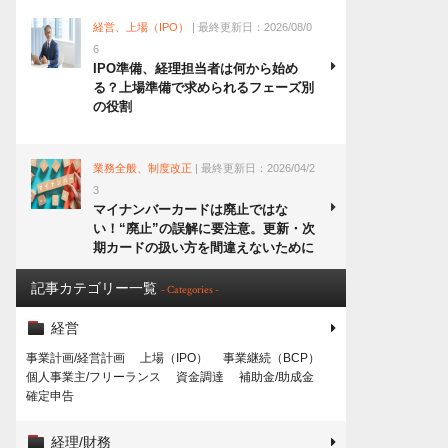
経営、上場（IPO）
| 最終更新日：2026/08/0
6
IPO準備、経理担当者は何から始め
る？上場準備で求められるフェーズ別
の役割
業務全般、制度改正
| 最終更新日：2026/04/2
3
マイナンバーカードは廃止ではな
い！“廃止”の誤解に要注意。更新・次
期カードの扱い方を間違えないために
記事カテゴリー一覧
- Categories -
経営
事業計画/経営計画
上場（IPO）
事業継続（BCP）
個人事業主/フリーランス
資金調達
補助金/助成金
確定申告
経理/財務