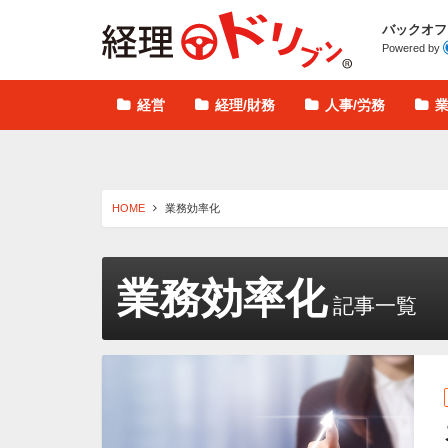
経理ドリブン
バックオフ
Powered by
経営
経理/財務
人事/労務
HOME
業務効率化
業務効率化
記事一覧