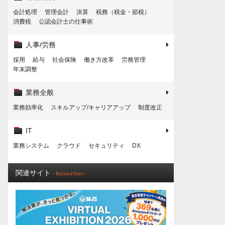
会計処理
管理会計
決算
税務（税金・節税）
消費税
公認会計士の仕事術
人事/労務
採用
給与
社会保険
働き方改革
労務管理
年末調整
業務全般
業務効率化
スキルアップ/キャリアアップ
制度改正
IT
業務システム
クラウド
セキュリティ
DX
関連サイト
- Related Sites -