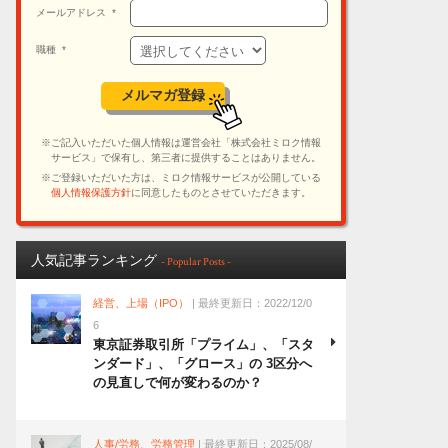
人気記事ランキング
- Popular Posts -
経営、上場（IPO）
| 最終更新日：2022/12/0
6
東京証券取引所「プライム」、「スタ
ンダード」、「グロース」の 3区分へ
の見直しで何が変わるのか？
人事/労務、労務管理
| 最終更新日：2025/08/