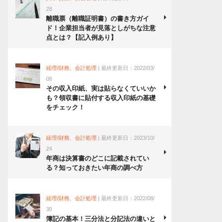
28
離職票（離職証明書）の書き方ガイ
ド！企業担当者が見落としがちな注意
点とは？【記入例あり】
経理/財務、会計処理
| 最終更新日：2022/03/
08
その収入印紙、実は貼らなくていいか
も？領収書に貼付する収入印紙の基礎
をチェック！
経理/財務、会計処理
| 最終更新日：2023/10/
24
年商は決算書のどこに記載されてい
る？知っておきたい年商の調べ方
経理/財務、会計処理
| 最終更新日：2022/08/
30
簿記の基本！三分法と分記法の違いと