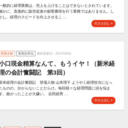
一般的に経理業務は、売上を上げることはできないとされています。
確かに、直接的に販売促進や顧客獲得を行う業務ではありません。し
かし、経理のスピードを向上させるこ ...
本文を読む
業務全般
業務効率化
最終更新日：2017/03/16
小口現金精算なんて、もうイヤ！（新米経
理の会計奮闘記 第3回）
新米経理の会計奮闘記 登場人物 山本理子 ようやく経理担当になっ
たものの、分からないことだらけ。毎回様々な経理問題に頭を悩ま
す。曲がったことが大嫌い。 吉田経男 ...
本文を読む