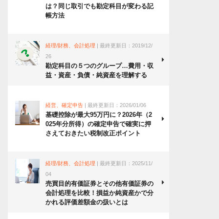
は？同じ取引でも勘定科目が変わる記
帳方法
経理/財務、会計処理
| 最終更新日：2019/12/
26
勘定科目の５つのグループ…費用・収
益・資産・負債・純資産を理解する
経営、確定申告
| 最終更新日：2026/01/06
基礎控除が最大95万円に？2026年（2
025年分所得）の確定申告で確実に押
さえておきたい税制改正ポイント
経理/財務、会計処理
| 最終更新日：2025/11/
04
売買目的有価証券とその他有価証券の
会計処理を比較！損益か純資産かで分
かれる評価差額金の扱いとは