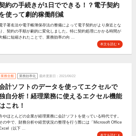
契約の手続きが1日でできる！？電子契約
を使って劇的稼働削減
電子署名法や電子帳簿保存法の整備によって電子契約がより身近とな
り、契約の手順が劇的に変化しました。特に契約処理にかかる時間が
大幅に短縮されたことで、業務効率の向 ...
本文を読む
業務全般
業務効率化
最終更新日：2021/06/22
会計ソフトのデータを使ってエクセルで
独自分析！経理業務に使えるエクセル機能
はこれ！
今やほとんどの企業が経理業務に会計ソフトを使っている時代です。
その中で、財務分析や経営状況の整理を行う際には「Microsoft Office
Excel（以下 ...
本文を読む