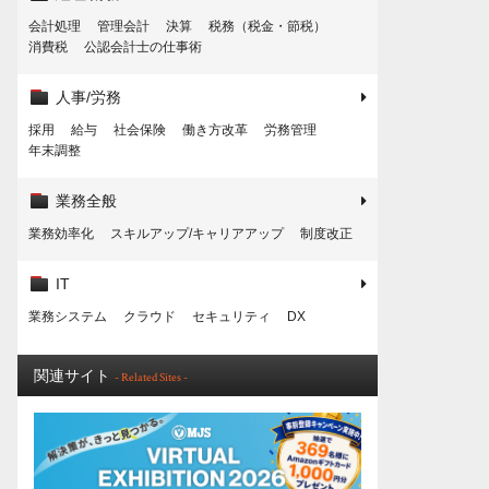
会計処理
管理会計
決算
税務（税金・節税）
消費税
公認会計士の仕事術
人事/労務
採用
給与
社会保険
働き方改革
労務管理
年末調整
業務全般
業務効率化
スキルアップ/キャリアアップ
制度改正
IT
業務システム
クラウド
セキュリティ
DX
関連サイト
- Related Sites -