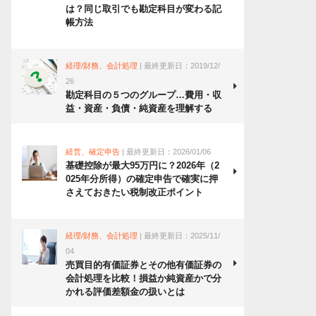
は？同じ取引でも勘定科目が変わる記
帳方法
経理/財務、会計処理
| 最終更新日：2019/12/
26
勘定科目の５つのグループ…費用・収
益・資産・負債・純資産を理解する
経営、確定申告
| 最終更新日：2026/01/06
基礎控除が最大95万円に？2026年（2
025年分所得）の確定申告で確実に押
さえておきたい税制改正ポイント
経理/財務、会計処理
| 最終更新日：2025/11/
04
売買目的有価証券とその他有価証券の
会計処理を比較！損益か純資産かで分
かれる評価差額金の扱いとは