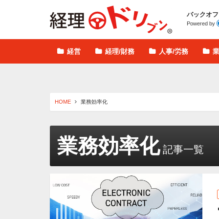
経理ドリブン
バックオフ
Powered by
経営
経理/財務
人事/労務
HOME
業務効率化
業務効率化
記事一覧