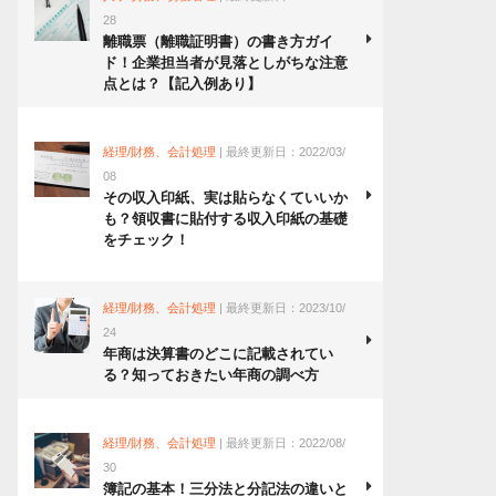
28
離職票（離職証明書）の書き方ガイ
ド！企業担当者が見落としがちな注意
点とは？【記入例あり】
経理/財務、会計処理
| 最終更新日：2022/03/
08
その収入印紙、実は貼らなくていいか
も？領収書に貼付する収入印紙の基礎
をチェック！
経理/財務、会計処理
| 最終更新日：2023/10/
24
年商は決算書のどこに記載されてい
る？知っておきたい年商の調べ方
経理/財務、会計処理
| 最終更新日：2022/08/
30
簿記の基本！三分法と分記法の違いと