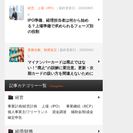
経営、上場（IPO）
| 最終更新日：2026/08/0
6
IPO準備、経理担当者は何から始め
る？上場準備で求められるフェーズ別
の役割
業務全般、制度改正
| 最終更新日：2026/04/2
3
マイナンバーカードは廃止ではな
い！“廃止”の誤解に要注意。更新・次
期カードの扱い方を間違えないために
記事カテゴリー一覧
- Categories -
経営
事業計画/経営計画
上場（IPO）
事業継続（BCP）
個人事業主/フリーランス
資金調達
補助金/助成金
確定申告
経理/財務