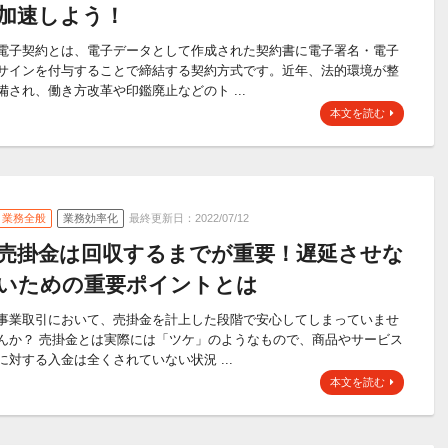
加速しよう！
電子契約とは、電子データとして作成された契約書に電子署名・電子
サインを付与することで締結する契約方式です。近年、法的環境が整
備され、働き方改革や印鑑廃止などのト ...
本文を読む
業務全般
業務効率化
最終更新日：2022/07/12
売掛金は回収するまでが重要！遅延させな
いための重要ポイントとは
事業取引において、売掛金を計上した段階で安心してしまっていませ
んか？ 売掛金とは実際には「ツケ」のようなもので、商品やサービス
に対する入金は全くされていない状況 ...
本文を読む