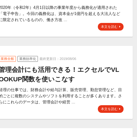
2020年（令和2年）4月1日以降の事業年度から義務化が適用された
「電子申告」。今回の義務化は、資本金が1億円を超える大法人など
に限定されているものの、働き方改 ...
本文を読む
業務全般
業務効率化
最終更新日：2019/08/06
管理会計にも活用できる！エクセルでVL
OOKUP関数を使いこなす
経理の仕事では、財務会計や給与計算、販売管理、勤怠管理など、目
的ごとに複数のシステムやソフトを利用することが多くあります。さ
らにこれらのデータは、管理会計や経営 ...
本文を読む