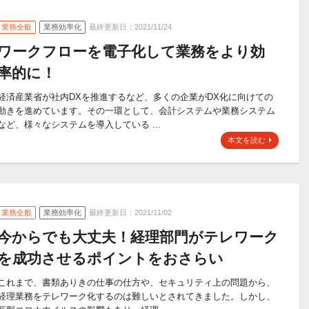
業務全般
業務効率化
最終更新日：2021/11/24
ワークフローを電子化して業務をより効
率的に！
経済産業省が社内DXを推進するなど、多くの企業がDX化に向けての
動きを進めています。その一環として、会計システムや業務システム
など、様々なシステムを導入している ...
本文を読む
業務全般
業務効率化
最終更新日：2021/11/02
今からでも大丈夫！経理部門がテレワーク
を成功させるポイントをおさらい
これまで、書類ありきの仕事の仕方や、セキュリティ上の問題から、
経理業務をテレワーク化するのは難しいとされてきました。しかし、