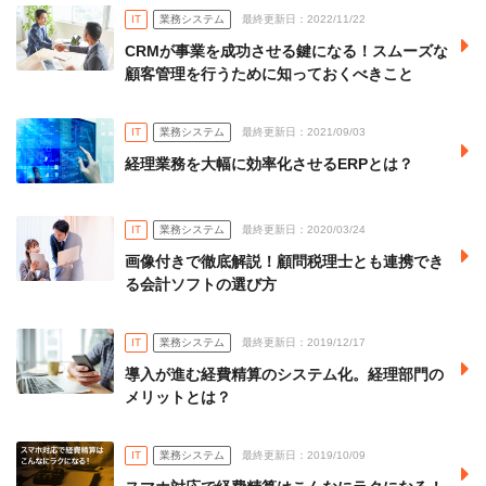
IT
業務システム
最終更新日：2022/11/22
CRMが事業を成功させる鍵になる！スムーズな
顧客管理を行うために知っておくべきこと
IT
業務システム
最終更新日：2021/09/03
経理業務を大幅に効率化させるERPとは？
IT
業務システム
最終更新日：2020/03/24
画像付きで徹底解説！顧問税理士とも連携でき
る会計ソフトの選び方
IT
業務システム
最終更新日：2019/12/17
導入が進む経費精算のシステム化。経理部門の
メリットとは？
IT
業務システム
最終更新日：2019/10/09