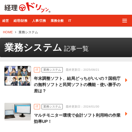
経理ドリブン
経営
経理/財務
人事/労務
業務全般
IT
HOME
業務システム
業務システム
記事一覧
IT
業務システム
最終更新日：2025/08/21
年末調整ソフト、結局どっちがいいの？国税庁
の無料ソフトと民間ソフトの機能・使い勝手の
差は？
IT
業務システム
最終更新日：2024/01/30
マルチモニター環境で会計ソフト利用時の作業
効率UP！