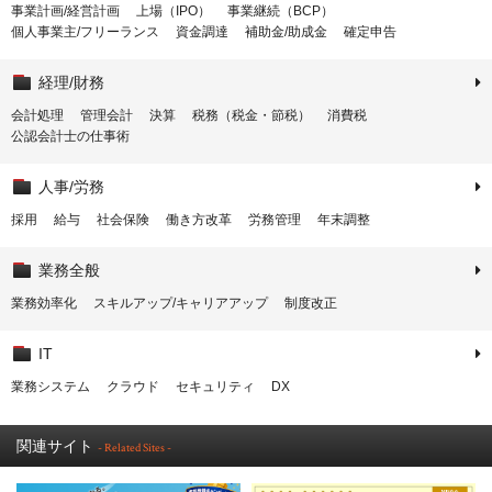
事業計画/経営計画
上場（IPO）
事業継続（BCP）
個人事業主/フリーランス
資金調達
補助金/助成金
確定申告
経理/財務
会計処理
管理会計
決算
税務（税金・節税）
消費税
公認会計士の仕事術
人事/労務
採用
給与
社会保険
働き方改革
労務管理
年末調整
業務全般
業務効率化
スキルアップ/キャリアアップ
制度改正
IT
業務システム
クラウド
セキュリティ
DX
関連サイト
- Related Sites -