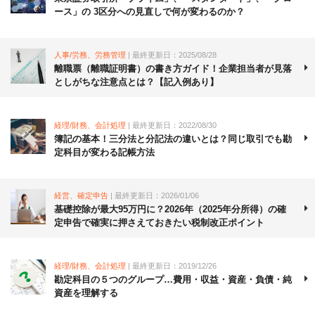
ース」の 3区分への見直しで何が変わるのか？
人事/労務、労務管理
| 最終更新日：2025/08/28
離職票（離職証明書）の書き方ガイド！企業担当者が見落
としがちな注意点とは？【記入例あり】
経理/財務、会計処理
| 最終更新日：2022/08/30
簿記の基本！三分法と分記法の違いとは？同じ取引でも勘
定科目が変わる記帳方法
経営、確定申告
| 最終更新日：2026/01/06
基礎控除が最大95万円に？2026年（2025年分所得）の確
定申告で確実に押さえておきたい税制改正ポイント
経理/財務、会計処理
| 最終更新日：2019/12/26
勘定科目の５つのグループ…費用・収益・資産・負債・純
資産を理解する