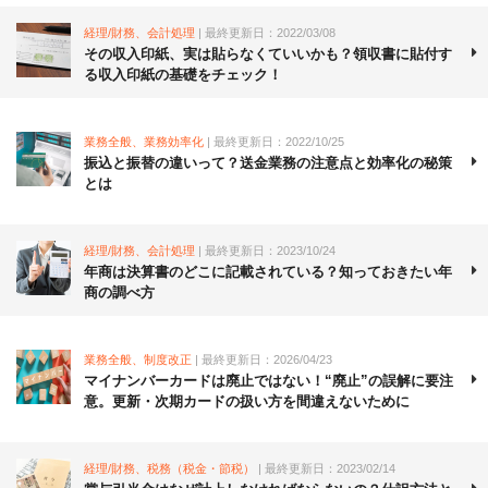
経理/財務、会計処理
| 最終更新日：2022/03/08
その収入印紙、実は貼らなくていいかも？領収書に貼付す
る収入印紙の基礎をチェック！
業務全般、業務効率化
| 最終更新日：2022/10/25
振込と振替の違いって？送金業務の注意点と効率化の秘策
とは
経理/財務、会計処理
| 最終更新日：2023/10/24
年商は決算書のどこに記載されている？知っておきたい年
商の調べ方
業務全般、制度改正
| 最終更新日：2026/04/23
マイナンバーカードは廃止ではない！“廃止”の誤解に要注
意。更新・次期カードの扱い方を間違えないために
経理/財務、税務（税金・節税）
| 最終更新日：2023/02/14