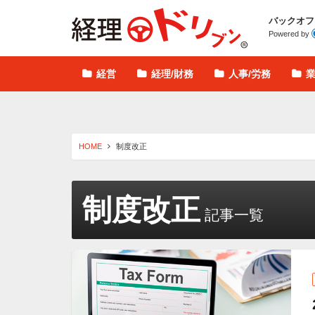
経理ドリブン
バックオフ
Powered by
経営
経理/財務
人事/労務
HOME
制度改正
制度改正
記事一覧