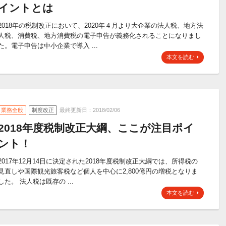
イントとは
2018年の税制改正において、2020年４月より大企業の法人税、地方法
人税、消費税、地方消費税の電子申告が義務化されることになりまし
た。電子申告は中小企業で導入 ...
本文を読む
業務全般
制度改正
最終更新日：2018/02/06
2018年度税制改正大綱、ここが注目ポイ
ント！
2017年12月14日に決定された2018年度税制改正大綱では、所得税の
見直しや国際観光旅客税など個人を中心に2,800億円の増税となりま
した。 法人税は既存の ...
本文を読む