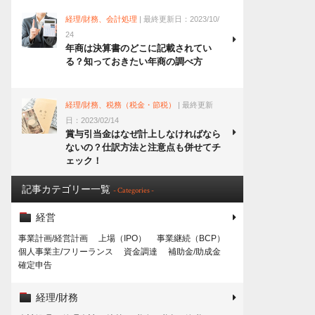
経理/財務、会計処理
| 最終更新日：2023/10/
24
年商は決算書のどこに記載されてい
る？知っておきたい年商の調べ方
経理/財務、税務（税金・節税）
| 最終更新
日：2023/02/14
賞与引当金はなぜ計上しなければなら
ないの？仕訳方法と注意点も併せてチ
ェック！
記事カテゴリー一覧
- Categories -
経営
事業計画/経営計画
上場（IPO）
事業継続（BCP）
個人事業主/フリーランス
資金調達
補助金/助成金
確定申告
経理/財務