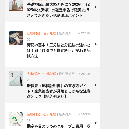
基礎控除が最大95万円に？2026年（2
025年分所得）の確定申告で確実に押
さえておきたい税制改正ポイント
経理/財務、会計処理
| 最終更新日：2022/08/
30
簿記の基本！三分法と分記法の違いと
は？同じ取引でも勘定科目が変わる記
帳方法
人事/労務、労務管理
| 最終更新日：2025/08/
28
離職票（離職証明書）の書き方ガイ
ド！企業担当者が見落としがちな注意
点とは？【記入例あり】
経理/財務、会計処理
| 最終更新日：2019/12/
26
勘定科目の５つのグループ…費用・収