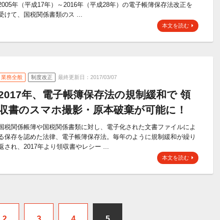
2005年（平成17年）～2016年（平成28年）の電子帳簿保存法改正を
受けて、国税関係書類のス ...
本文を読む
業務全般
制度改正
最終更新日：2017/03/07
2017年、電子帳簿保存法の規制緩和で 領
収書のスマホ撮影・原本破棄が可能に！
国税関係帳簿や国税関係書類に対し、電子化された文書ファイルによ
る保存を認めた法律、電子帳簿保存法。毎年のように規制緩和が繰り
返され、2017年より領収書やレシー ...
本文を読む
2
3
4
5