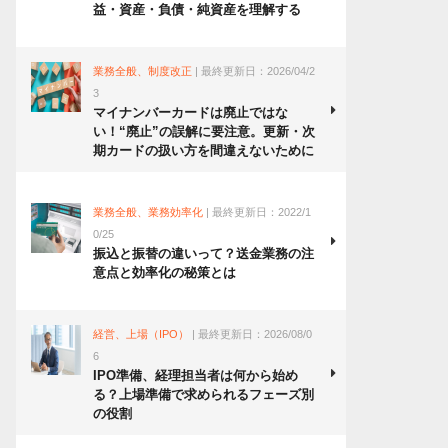
益・資産・負債・純資産を理解する
業務全般、制度改正
| 最終更新日：2026/04/2
3
マイナンバーカードは廃止ではな
い！“廃止”の誤解に要注意。更新・次
期カードの扱い方を間違えないために
業務全般、業務効率化
| 最終更新日：2022/1
0/25
振込と振替の違いって？送金業務の注
意点と効率化の秘策とは
経営、上場（IPO）
| 最終更新日：2026/08/0
6
IPO準備、経理担当者は何から始め
る？上場準備で求められるフェーズ別
の役割