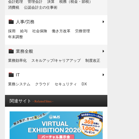
会計処理
管理会計
決算
税務（税金・節税）
消費税
公認会計士の仕事術
人事/労務
採用
給与
社会保険
働き方改革
労務管理
年末調整
業務全般
業務効率化
スキルアップ/キャリアアップ
制度改正
IT
業務システム
クラウド
セキュリティ
DX
関連サイト
- Related Sites -