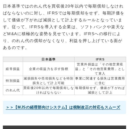
日本基準ではのれん代を買収後20年以内で毎期償却しなけれ
ばならないのに対し、IFRSでは毎期償却をせず、毎期評価を
して価値が下がれば減損として計上するルールとなっていま
す。従って、IFRSを導入する企業は、ソフトバンクや楽天な
どM&Aに積極的な姿勢を見せています。IFRSへの移行によ
り、のれん代の償却がなくなり、利益を押し上げている面が
あるのです。
日本基準
IFRS
営業外損益は「その他営業収
経常損益
企業の収益力を示す指標
益」と「その他営業費用」とし
て算入
減損損失や売却損失などを特別
事業に関連する損失は営業費用
特別損益
損失として計上可能
に含む
買収後20年以内で毎期償却しな
毎期償却せず、価値が下がれば
のれん代
ければならない
減損として計上
＞＞【MJSの経理部向けシステム】は税制改正の対応もスムーズ