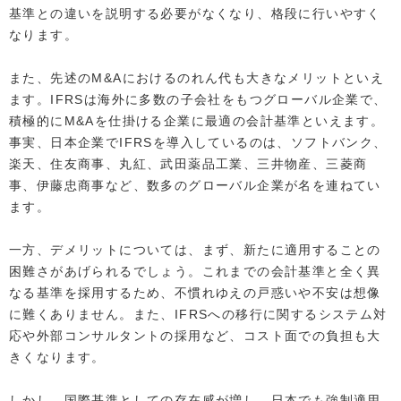
基準との違いを説明する必要がなくなり、格段に行いやすく
なります。
また、先述のM&Aにおけるのれん代も大きなメリットといえ
ます。IFRSは海外に多数の子会社をもつグローバル企業で、
積極的にM&Aを仕掛ける企業に最適の会計基準といえます。
事実、日本企業でIFRSを導入しているのは、ソフトバンク、
楽天、住友商事、丸紅、武田薬品工業、三井物産、三菱商
事、伊藤忠商事など、数多のグローバル企業が名を連ねてい
ます。
一方、デメリットについては、まず、新たに適用することの
困難さがあげられるでしょう。これまでの会計基準と全く異
なる基準を採用するため、不慣れゆえの戸惑いや不安は想像
に難くありません。また、IFRSへの移行に関するシステム対
応や外部コンサルタントの採用など、コスト面での負担も大
きくなります。
しかし、国際基準としての存在感が増し、日本でも強制適用