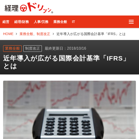
経理ドリブン
経営
経理/財務
人事/労務
業務全般
IT
HOME
業務全般
、
制度改正
近年導入が広がる国際会計基準「IFRS」とは
業務全般
制度改正
最終更新日：2018/10/16
近年導入が広がる国際会計基準「IFRS」
とは