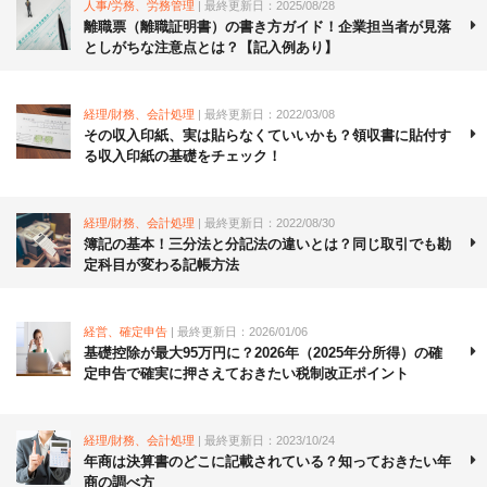
人事/労務、労務管理
| 最終更新日：2025/08/28
離職票（離職証明書）の書き方ガイド！企業担当者が見落
としがちな注意点とは？【記入例あり】
経理/財務、会計処理
| 最終更新日：2022/03/08
その収入印紙、実は貼らなくていいかも？領収書に貼付す
る収入印紙の基礎をチェック！
経理/財務、会計処理
| 最終更新日：2022/08/30
簿記の基本！三分法と分記法の違いとは？同じ取引でも勘
定科目が変わる記帳方法
経営、確定申告
| 最終更新日：2026/01/06
基礎控除が最大95万円に？2026年（2025年分所得）の確
定申告で確実に押さえておきたい税制改正ポイント
経理/財務、会計処理
| 最終更新日：2023/10/24
年商は決算書のどこに記載されている？知っておきたい年
商の調べ方