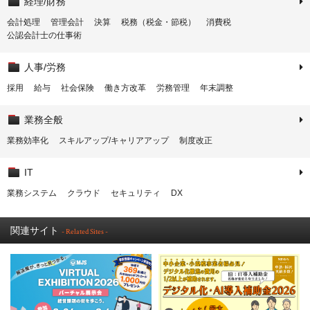
経理/財務
会計処理
管理会計
決算
税務（税金・節税）
消費税
公認会計士の仕事術
人事/労務
採用
給与
社会保険
働き方改革
労務管理
年末調整
業務全般
業務効率化
スキルアップ/キャリアアップ
制度改正
IT
業務システム
クラウド
セキュリティ
DX
関連サイト
- Related Sites -