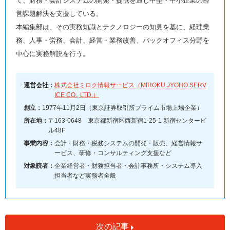
て、財務・会計システムの開発・提供を通じ中堅・中小企業の経
営課題解決を支援している。
本編集部は、その実務知識とテクノロジーの知見を基に、経理業
務、人事・労務、会計、経営・業務改善、バックオフィス分野を
中心に実務解説を行う。
運営会社：
株式会社ミロク情報サービス（MIROKU JYOHO SERV
ICE CO., LTD.）
創立：
1977年11月2日（東京証券取引所プライム市場上場企業）
所在地：
〒163-0648 東京都新宿区西新宿1-25-1 新宿センタービ
ル48F
事業内容：
会計・財務・税務システムの開発・販売、経営情報サ
ービス、研修・コンサルティング支援など
対象読者：
企業経営者・財務担当者・会計事務所・システム導入
担当者など実務者全般
次の記事