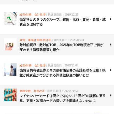
経理/財務、会計処理
| 最終更新日：2019/12/26
勘定科目の５つのグループ…費用・収益・資産・負債・純
資産を理解する
経営、事業計画/経営計画
| 最終更新日：2026/08/04
敵対的買収・敵対的TOB、2026年のTOB制度改正で何が
変わる？買収防衛策も紹介
経理/財務、会計処理
| 最終更新日：2025/11/04
売買目的有価証券とその他有価証券の会計処理を比較！損
益か純資産かで分かれる評価差額金の扱いとは
業務全般、制度改正
| 最終更新日：2026/04/23
マイナンバーカードは廃止ではない！“廃止”の誤解に要注
意。更新・次期カードの扱い方を間違えないために