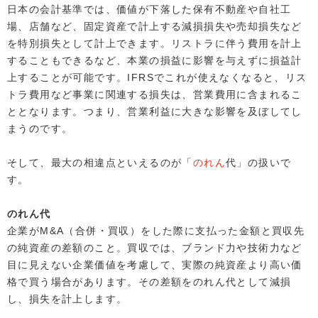
日本の会計基準では、価値が下落した保有不動産や自社工
場、店舗など、固定資産で計上する減損損失や売却損失など
を特別損失として計上できます。リストラに伴う費用を計上
することもできるなど、本業の損益に影響を与えずに損益計
上することが可能です。IFRSでこれが使えなくなると、リス
トラ費用など事業に関連する損失は、営業費用に含まれるこ
ととなります。つまり、営業利益に大きな影響を及ぼしてし
まうのです。
そして、最大の相違点といえるのが「
のれん
代」の扱いで
す。
のれん代
企業がM&A（合併・買収）をした際に支払った金額と買収先
の純資産の差額のこと。買収では、ブランド力や技術力など
目に見えない企業価値を考慮して、実際の純資産より高い価
格で買う場合があります。その差額をのれん代として減損
し、損失を計上します。