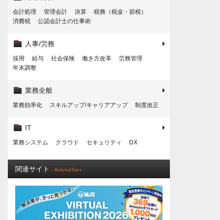
会計処理
管理会計
決算
税務（税金・節税）
消費税
公認会計士の仕事術
人事/労務
採用
給与
社会保険
働き方改革
労務管理
年末調整
業務全般
業務効率化
スキルアップ/キャリアアップ
制度改正
IT
業務システム
クラウド
セキュリティ
DX
関連サイト
- Related Sites -