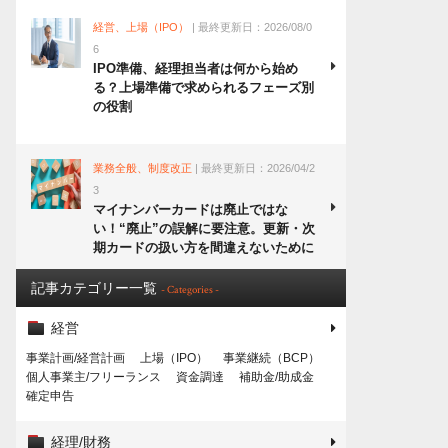
経営、上場（IPO）
| 最終更新日：2026/08/0
6
IPO準備、経理担当者は何から始め
る？上場準備で求められるフェーズ別
の役割
業務全般、制度改正
| 最終更新日：2026/04/2
3
マイナンバーカードは廃止ではな
い！“廃止”の誤解に要注意。更新・次
期カードの扱い方を間違えないために
記事カテゴリー一覧
- Categories -
経営
事業計画/経営計画
上場（IPO）
事業継続（BCP）
個人事業主/フリーランス
資金調達
補助金/助成金
確定申告
経理/財務