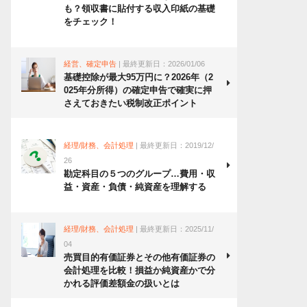
も？領収書に貼付する収入印紙の基礎
をチェック！
経営、確定申告
| 最終更新日：2026/01/06
基礎控除が最大95万円に？2026年（2
025年分所得）の確定申告で確実に押
さえておきたい税制改正ポイント
経理/財務、会計処理
| 最終更新日：2019/12/
26
勘定科目の５つのグループ…費用・収
益・資産・負債・純資産を理解する
経理/財務、会計処理
| 最終更新日：2025/11/
04
売買目的有価証券とその他有価証券の
会計処理を比較！損益か純資産かで分
かれる評価差額金の扱いとは