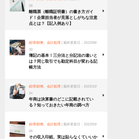
28
離職票（離職証明書）の書き方ガイ
ド！企業担当者が見落としがちな注意
点とは？【記入例あり】
経理/財務、会計処理
| 最終更新日：2022/08/
30
簿記の基本！三分法と分記法の違いと
は？同じ取引でも勘定科目が変わる記
帳方法
経理/財務、会計処理
| 最終更新日：2023/10/
24
年商は決算書のどこに記載されてい
る？知っておきたい年商の調べ方
経理/財務、会計処理
| 最終更新日：2022/03/
08
その収入印紙、実は貼らなくていいか