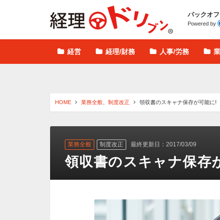
経理ドリブン
バックオフ
Powered by
経営
経理/財務
人事/労務
HOME
業務全般
、
制度改正
領収書のスキャナ保存が可能に!
業務全般
制度改正
最終更新日：2017/03/09
領収書のスキャナ保存が