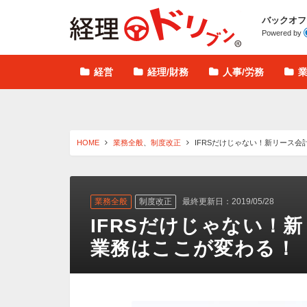
経理ドリブン
バックオフ
Powered by
経営
経理/財務
人事/労務
HOME
業務全般
、
制度改正
IFRSだけじゃない！新リース
業務全般
制度改正
最終更新日：2019/05/28
IFRSだけじゃない！
業務はここが変わる！