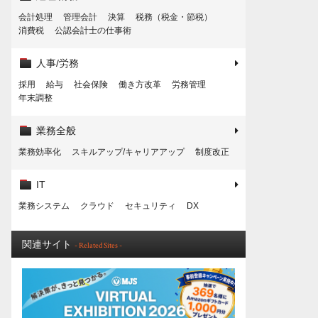
会計処理
管理会計
決算
税務（税金・節税）
消費税
公認会計士の仕事術
人事/労務
採用
給与
社会保険
働き方改革
労務管理
年末調整
業務全般
業務効率化
スキルアップ/キャリアアップ
制度改正
IT
業務システム
クラウド
セキュリティ
DX
関連サイト
- Related Sites -