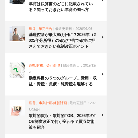
年商は決算書のどこに記載されてい
る？知っておきたい年商の調べ方
経営、確定申告
| 最終更新日：2026/01/06
基礎控除が最大95万円に？2026年（2
025年分所得）の確定申告で確実に押
さえておきたい税制改正ポイント
経理/財務、会計処理
| 最終更新日：2019/12/
26
勘定科目の５つのグループ…費用・収
益・資産・負債・純資産を理解する
経営、事業計画/経営計画
| 最終更新日：202
6/08/04
敵対的買収・敵対的TOB、2026年のT
OB制度改正で何が変わる？買収防衛
策も紹介