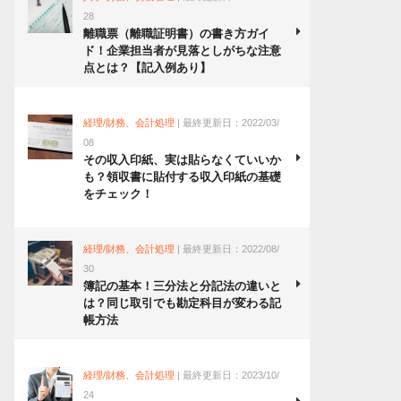
28
離職票（離職証明書）の書き方ガイ
ド！企業担当者が見落としがちな注意
点とは？【記入例あり】
経理/財務、会計処理
| 最終更新日：2022/03/
08
その収入印紙、実は貼らなくていいか
も？領収書に貼付する収入印紙の基礎
をチェック！
経理/財務、会計処理
| 最終更新日：2022/08/
30
簿記の基本！三分法と分記法の違いと
は？同じ取引でも勘定科目が変わる記
帳方法
経理/財務、会計処理
| 最終更新日：2023/10/
24