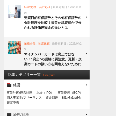
経理/財務、会計処理
| 最終更新日：2025/11/
04
売買目的有価証券とその他有価証券の
会計処理を比較！損益か純資産かで分
かれる評価差額金の扱いとは
業務全般、制度改正
| 最終更新日：2026/04/2
3
マイナンバーカードは廃止ではな
い！“廃止”の誤解に要注意。更新・次
期カードの扱い方を間違えないために
記事カテゴリー一覧
- Categories -
経営
事業計画/経営計画
上場（IPO）
事業継続（BCP）
個人事業主/フリーランス
資金調達
補助金/助成金
確定申告
経理/財務