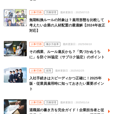
人事/労務
労務管理
最終更新日：2025/07/15
無期転換ルールの対象は？雇用形態を比較して
考えたい企業の人材配置の最適解【2024年改正
対応】
人事/労務
働き方改革
最終更新日：2025/06/10
その残業、ルール違反かも？「気づかぬうち
に」を防ぐ36協定（サブロク協定）のポイント
人事/労務
採用
最終更新日：2025/02/25
入社手続きはスピーディかつ正確に！2025年
版・従業員雇用時に知っておきたい重要ポイン
ト
人事/労務
労務管理
最終更新日：2025/01/14
退職届の書き方を完全ガイド！企業担当者と従