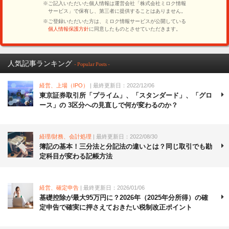
人気記事ランキング
- Popular Posts -
経営、上場（IPO）
| 最終更新日：2022/12/06
東京証券取引所「プライム」、「スタンダード」、「グロ
ース」の 3区分への見直しで何が変わるのか？
経理/財務、会計処理
| 最終更新日：2022/08/30
簿記の基本！三分法と分記法の違いとは？同じ取引でも勘
定科目が変わる記帳方法
経営、確定申告
| 最終更新日：2026/01/06
基礎控除が最大95万円に？2026年（2025年分所得）の確
定申告で確実に押さえておきたい税制改正ポイント