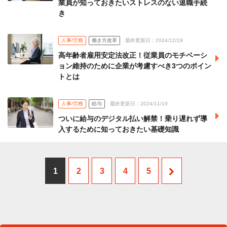
業員が知っておきたいストレスのない退職手続
き
人事/労務
働き方改革
最終更新日：2024/12/19
高年齢者雇用安定法改正！従業員のモチベーシ
ョン維持のために企業が考慮すべき3つのポイン
トとは
人事/労務
給与
最終更新日：2024/11/19
ついに給与のデジタル払い解禁！乗り遅れず導
入するために知っておきたい基礎知識
1
2
3
4
5