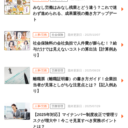
みなし労働はみなし残業とどう違う？これで迷
わず進められる、成果重視の働き方アップデー
ト
人事/労務
社会保険
最終更新日：2025/10/07
社会保険料の会社負担で人件費が膨らむ！？給
与だけでは見えないコストの算出法【計算例あ
り】
人事/労務
労務管理
最終更新日：2025/08/28
離職票（離職証明書）の書き方ガイド！企業担
当者が見落としがちな注意点とは？【記入例あ
り】
人事/労務
労務管理
最終更新日：2025/07/29
【2025年対応】マイナンバー制度改正で管理リ
スクが増大中！今こそ見直すべき実務ポイント
とは？