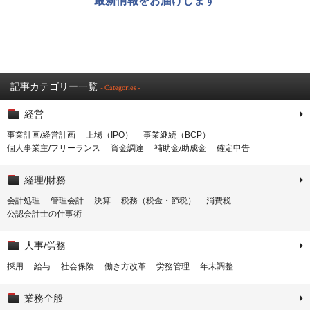
最新情報をお届けします
記事カテゴリー一覧
- Categories -
経営
事業計画/経営計画
上場（IPO）
事業継続（BCP）
個人事業主/フリーランス
資金調達
補助金/助成金
確定申告
経理/財務
会計処理
管理会計
決算
税務（税金・節税）
消費税
公認会計士の仕事術
人事/労務
採用
給与
社会保険
働き方改革
労務管理
年末調整
業務全般