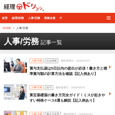
経理ドリブン
経営
経理/財務
人事/労務
業務全般
IT
HOME
人事/労務
人事/労務
記事一覧
人事/労務
社会保険
最終更新日：2026/07/07
賞与支払届は5日以内の提出が必須！書き方と標
準賞与額の計算方法を確認【記入例あり】
人事/労務
給与
最終更新日：2026/05/14
算定基礎届の書き方完全ガイド！ミスが起きや
すい特殊ケース6選も解説【記入例あり】
人事/労務
働き方改革
最終更新日：2026/01/13