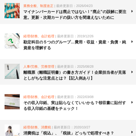
業務全般、制度改正
| 最終更新日：2026/04/23
マイナンバーカードは廃止ではない！“廃止”の誤解に要注
意。更新・次期カードの扱い方を間違えないために
経理/財務、会計処理
| 最終更新日：2019/12/26
勘定科目の５つのグループ…費用・収益・資産・負債・純
資産を理解する
人事/労務、労務管理
| 最終更新日：2025/08/28
離職票（離職証明書）の書き方ガイド！企業担当者が見落
としがちな注意点とは？【記入例あり】
経理/財務、会計処理
| 最終更新日：2022/03/08
その収入印紙、実は貼らなくていいかも？領収書に貼付す
る収入印紙の基礎をチェック！
経理/財務、消費税
| 最終更新日：2020/10/27
消費税は「税込」、「税抜」どっちで処理すべき？