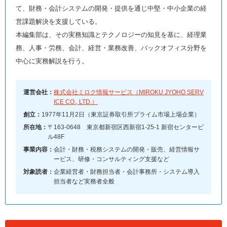
て、財務・会計システムの開発・提供を通じ中堅・中小企業の経
営課題解決を支援している。
本編集部は、その実務知識とテクノロジーの知見を基に、経理業
務、人事・労務、会計、経営・業務改善、バックオフィス分野を
中心に実務解説を行う。
運営会社：
株式会社ミロク情報サービス（MIROKU JYOHO SERV
ICE CO., LTD.）
創立：
1977年11月2日（東京証券取引所プライム市場上場企業）
所在地：
〒163-0648 東京都新宿区西新宿1-25-1 新宿センタービ
ル48F
事業内容：
会計・財務・税務システムの開発・販売、経営情報サ
ービス、研修・コンサルティング支援など
対象読者：
企業経営者・財務担当者・会計事務所・システム導入
担当者など実務者全般