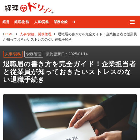
経理ドリブン
経営
経理/財務
人事/労務
業務全般
IT
HOME
人事/労務
、
労務管理
退職届の書き方を完全ガイド！企業担当者と従業員
が知っておきたいストレスのない退職手続き
人事/労務
労務管理
最終更新日：2025/01/14
退職届の書き方を完全ガイド！企業担当者
と従業員が知っておきたいストレスのな
い退職手続き