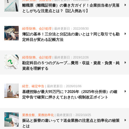
離職票（離職証明書）の書き方ガイド！企業担当者が見落
としがちな注意点とは？【記入例あり】
経理/財務、会計処理
| 最終更新日：2022/08/30
簿記の基本！三分法と分記法の違いとは？同じ取引でも勘
定科目が変わる記帳方法
経理/財務、会計処理
| 最終更新日：2019/12/26
勘定科目の５つのグループ…費用・収益・資産・負債・純
資産を理解する
経営、確定申告
| 最終更新日：2026/01/06
基礎控除が最大95万円に？2026年（2025年分所得）の確
定申告で確実に押さえておきたい税制改正ポイント
業務全般、業務効率化
| 最終更新日：2022/10/25
振込と振替の違いって？送金業務の注意点と効率化の秘策
とは