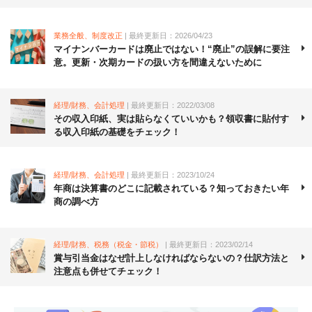
業務全般、制度改正
| 最終更新日：2026/04/23
マイナンバーカードは廃止ではない！“廃止”の誤解に要注
意。更新・次期カードの扱い方を間違えないために
経理/財務、会計処理
| 最終更新日：2022/03/08
その収入印紙、実は貼らなくていいかも？領収書に貼付す
る収入印紙の基礎をチェック！
経理/財務、会計処理
| 最終更新日：2023/10/24
年商は決算書のどこに記載されている？知っておきたい年
商の調べ方
経理/財務、税務（税金・節税）
| 最終更新日：2023/02/14
賞与引当金はなぜ計上しなければならないの？仕訳方法と
注意点も併せてチェック！