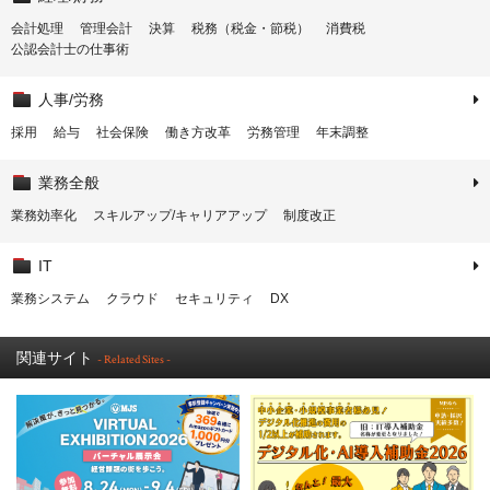
会計処理
管理会計
決算
税務（税金・節税）
消費税
公認会計士の仕事術
人事/労務
採用
給与
社会保険
働き方改革
労務管理
年末調整
業務全般
業務効率化
スキルアップ/キャリアアップ
制度改正
IT
業務システム
クラウド
セキュリティ
DX
関連サイト
- Related Sites -