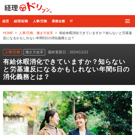
経理ドリブン
経営
経理/財務
人事/労務
業務全般
IT
HOME
人事/労務
、
働き方改革
有給休暇消化できていますか？知らないと労基違
反になるかもしれない年間5日の消化義務とは？
人事/労務
働き方改革
最終更新日：2024/11/12
有給休暇消化できていますか？知らない
と労基違反になるかもしれない年間5日の
消化義務とは？