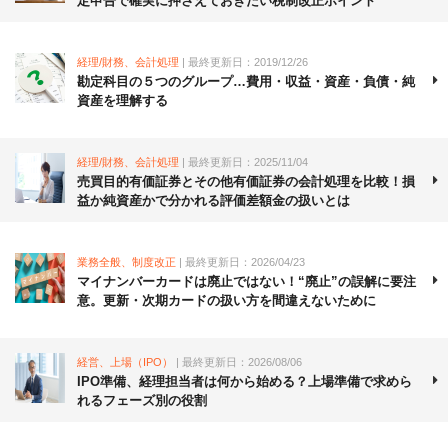
定申告で確実に押さえておきたい税制改正ポイント
経理/財務、会計処理
| 最終更新日：2019/12/26
勘定科目の５つのグループ…費用・収益・資産・負債・純
資産を理解する
経理/財務、会計処理
| 最終更新日：2025/11/04
売買目的有価証券とその他有価証券の会計処理を比較！損
益か純資産かで分かれる評価差額金の扱いとは
業務全般、制度改正
| 最終更新日：2026/04/23
マイナンバーカードは廃止ではない！“廃止”の誤解に要注
意。更新・次期カードの扱い方を間違えないために
経営、上場（IPO）
| 最終更新日：2026/08/06
IPO準備、経理担当者は何から始める？上場準備で求めら
れるフェーズ別の役割