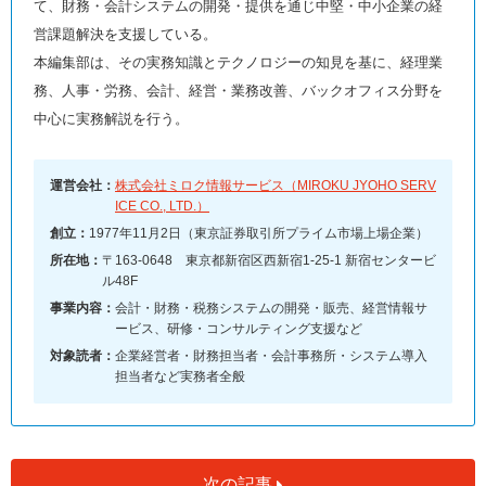
て、財務・会計システムの開発・提供を通じ中堅・中小企業の経
営課題解決を支援している。
本編集部は、その実務知識とテクノロジーの知見を基に、経理業
務、人事・労務、会計、経営・業務改善、バックオフィス分野を
中心に実務解説を行う。
運営会社：
株式会社ミロク情報サービス（MIROKU JYOHO SERV
ICE CO., LTD.）
創立：
1977年11月2日（東京証券取引所プライム市場上場企業）
所在地：
〒163-0648 東京都新宿区西新宿1-25-1 新宿センタービ
ル48F
事業内容：
会計・財務・税務システムの開発・販売、経営情報サ
ービス、研修・コンサルティング支援など
対象読者：
企業経営者・財務担当者・会計事務所・システム導入
担当者など実務者全般
次の記事