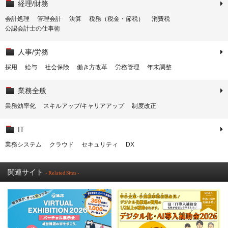
経理/財務
会計処理
管理会計
決算
税務（税金・節税）
消費税
公認会計士の仕事術
人事/労務
採用
給与
社会保険
働き方改革
労務管理
年末調整
業務全般
業務効率化
スキルアップ/キャリアアップ
制度改正
IT
業務システム
クラウド
セキュリティ
DX
関連サイト
- Related Sites -