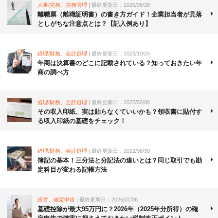
人事/労務、労務管理
| 最終更新日：2025/08/28
離職票（離職証明書）の書き方ガイド！企業担当者が見落
としがちな注意点とは？【記入例あり】
経理/財務、会計処理
| 最終更新日：2023/10/24
年商は決算書のどこに記載されている？知っておきたい年
商の調べ方
経理/財務、会計処理
| 最終更新日：2022/03/08
その収入印紙、実は貼らなくていいかも？領収書に貼付す
る収入印紙の基礎をチェック！
経理/財務、会計処理
| 最終更新日：2022/08/30
簿記の基本！三分法と分記法の違いとは？同じ取引でも勘
定科目が変わる記帳方法
経営、確定申告
| 最終更新日：2026/01/06
基礎控除が最大95万円に？2026年（2025年分所得）の確