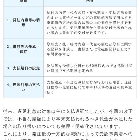
義務
内容
給付の内容・代金の額・支払期日・支払方法を書
面または電子メールなどの電磁的方法で明示する
1．発注内容等の明
※電磁的方法の場合は法令上の要件を満たす必要
示
があります。受託事業者から書面交付を求められ
た場合は書面での交付が必要です。
取引完了後、給付内容・代金の額など取引に関す
2．書類等の作成・
る記録を作成し、書類または電磁的記録として2
保存
年間保存する
物品等を受領した日から60日以内のできる限り短
3．支払期日の設定
い期間で支払期日を定める
支払遅延・不当な減額などが行われた場合、遅延
4．遅延利息の支払
日数や不足額に応じて年率14.6%の遅延利息を支
い
払う
従来、遅延利息の対象は主に支払遅延でしたが、今回の改正
では、不当な減額により本来支払われるべき代金が不足した
場合の取り扱いについても整理・明確化されています。
これにより、発注後の一方的な減額によって受託事業者への