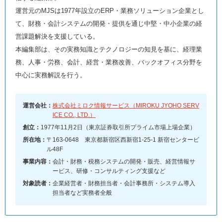
運営元のMJSは1977年設立のERP・業務ソリューション企業とし
て、財務・会計システムの開発・提供を通じ中堅・中小企業の経
営課題解決を支援している。
本編集部は、その実務知識とテクノロジーの知見を基に、経理業
務、人事・労務、会計、経営・業務改善、バックオフィス分野を
中心に実務解説を行う。
運営会社：
株式会社ミロク情報サービス（MIROKU JYOHO SERV
ICE CO., LTD.）
創立：
1977年11月2日（東京証券取引所プライム市場上場企業）
所在地：
〒163-0648 東京都新宿区西新宿1-25-1 新宿センタービ
ル48F
事業内容：
会計・財務・税務システムの開発・販売、経営情報サ
ービス、研修・コンサルティング支援など
対象読者：
企業経営者・財務担当者・会計事務所・システム導入
担当者など実務者全般