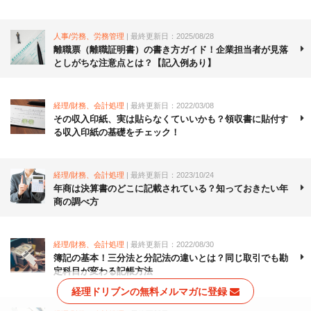
人事/労務、労務管理
| 最終更新日：2025/08/28
離職票（離職証明書）の書き方ガイド！企業担当者が見落
としがちな注意点とは？【記入例あり】
経理/財務、会計処理
| 最終更新日：2022/03/08
その収入印紙、実は貼らなくていいかも？領収書に貼付す
る収入印紙の基礎をチェック！
経理/財務、会計処理
| 最終更新日：2023/10/24
年商は決算書のどこに記載されている？知っておきたい年
商の調べ方
経理/財務、会計処理
| 最終更新日：2022/08/30
簿記の基本！三分法と分記法の違いとは？同じ取引でも勘
定科目が変わる記帳方法
経理ドリブンの無料メルマガに登録