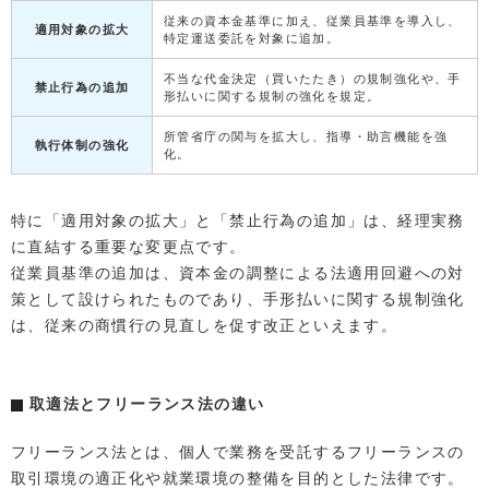
従来の資本金基準に加え、従業員基準を導入し、
適用対象の拡大
特定運送委託を対象に追加。
不当な代金決定（買いたたき）の規制強化や、手
禁止行為の追加
形払いに関する規制の強化を規定。
所管省庁の関与を拡大し、指導・助言機能を強
執行体制の強化
化。
特に「適用対象の拡大」と「禁止行為の追加」は、経理実務
に直結する重要な変更点です。
従業員基準の追加は、資本金の調整による法適用回避への対
策として設けられたものであり、手形払いに関する規制強化
は、従来の商慣行の見直しを促す改正といえます。
取適法とフリーランス法の違い
フリーランス法とは、個人で業務を受託するフリーランスの
取引環境の適正化や就業環境の整備を目的とした法律です。