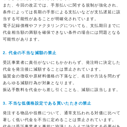
また、今回の改正では、手形払いに関する規制が強化され、
条件によっては長期の手形による支払いなどが支払遅延に該
当する可能性があることが明確化されています。
電子記録債権やファクタリングについても、支払期日までに
代金相当額の満額を確保できない条件の場合には問題となる
可能性があります。
2. 代金の不当な減額の禁止
受託事業者に責任がないにもかかわらず、発注時に決定した
代金を発注後に減額することは禁止されています。
協賛金の徴収や原材料価格の下落など、名目や方法を問わず
あらゆる減額行為が対象となります。
振込手数料を代金から差し引くことも、減額に該当します。
3. 不当な低価格設定である買いたたきの禁止
発注する物品や役務について、通常支払われる対価に比べて
著しく低い代金を不当に定めることは禁止されています。
代金は受託事業者と事前に協議したうえで決定する必要があ