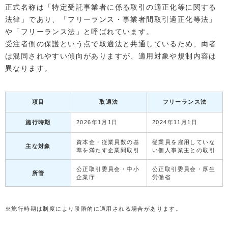
正式名称は「特定受託事業者に係る取引の適正化等に関する
法律」であり、「フリーランス・事業者間取引適正化等法」
や「フリーランス法」と呼ばれています。
受注者側の保護という点で取適法と共通しているため、両者
は混同されやすい傾向がありますが、適用対象や規制内容は
異なります。
項目
取適法
フリーランス法
施行時期
2026年1月1日
2024年11月1日
資本金・従業員数の基
従業員を雇用していな
主な対象
準を満たす企業間取引
い個人事業主との取引
公正取引委員会・中小
公正取引委員会・厚生
所管
企業庁
労働省
※施行時期は制度により段階的に適用される場合があります。