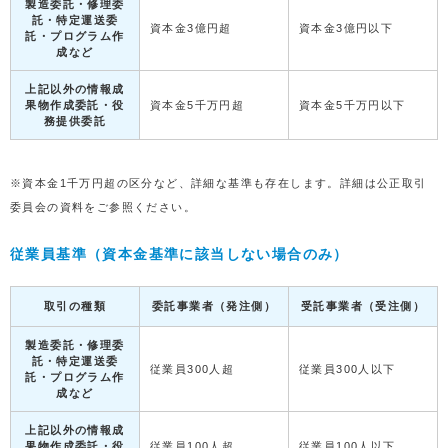
製造委託・修理委
託・特定運送委
資本金3億円超
資本金3億円以下
託・プログラム作
成など
上記以外の情報成
果物作成委託・役
資本金5千万円超
資本金5千万円以下
務提供委託
※資本金1千万円超の区分など、詳細な基準も存在します。詳細は公正取引
委員会の資料をご参照ください。
従業員基準（資本金基準に該当しない場合のみ）
取引の種類
委託事業者（発注側）
受託事業者（受注側）
製造委託・修理委
託・特定運送委
従業員300人超
従業員300人以下
託・プログラム作
成など
上記以外の情報成
果物作成委託・役
従業員100人超
従業員100人以下