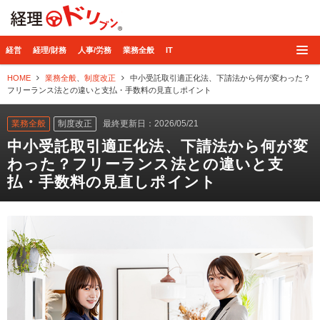
経理ドリブン
経営
経理/財務
人事/労務
業務全般
IT
HOME
業務全般
、
制度改正
中小受託取引適正化法、下請法から何が変わった？
フリーランス法との違いと支払・手数料の見直しポイント
業務全般
制度改正
最終更新日：2026/05/21
中小受託取引適正化法、下請法から何が変
わった？フリーランス法との違いと支
払・手数料の見直しポイント