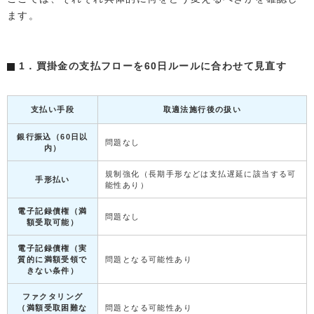
ます。
1．買掛金の支払フローを60日ルールに合わせて見直す
支払い手段
取適法施行後の扱い
銀行振込（60日以
問題なし
内）
規制強化（長期手形などは支払遅延に該当する可
手形払い
能性あり）
電子記録債権（満
問題なし
額受取可能）
電子記録債権（実
質的に満額受領で
問題となる可能性あり
きない条件）
ファクタリング
（満額受取困難な
問題となる可能性あり