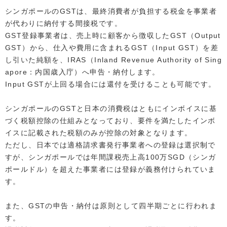
シンガポールのGSTは、最終消費者が負担する税金を事業者
が代わりに納付する間接税です。
GST登録事業者は、売上時に顧客から徴収したGST（Output
GST）から、仕入や費用に含まれるGST（Input GST）を差
し引いた純額を、IRAS（Inland Revenue Authority of Sing
apore：内国歳入庁）へ申告・納付します。
Input GSTが上回る場合には還付を受けることも可能です。
シンガポールのGSTと日本の消費税はともにインボイスに基
づく税額控除の仕組みとなっており、要件を満たしたインボ
イスに記載された税額のみが控除の対象となります。
ただし、日本では適格請求書発行事業者への登録は選択制で
すが、シンガポールでは年間課税売上高100万SGD（シンガ
ポールドル）を超えた事業者には登録が義務付けられていま
す。
また、GSTの申告・納付は原則として四半期ごとに行われま
す。