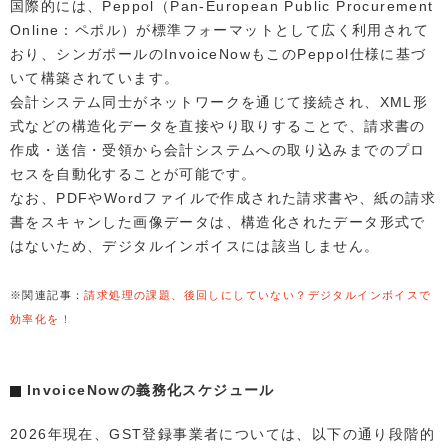
国際的には、Peppol（Pan-European Public Procurement
Online：ペポル）が標準フォーマットとして広く利用されて
おり、シンガポールのInvoiceNowもこのPeppol仕様に基づ
いて構築されています。
会計システム同士がネットワークを通じて接続され、XML形
式などの構造化データを直接やり取りすることで、請求書の
作成・送信・受領から会計システムへの取り込みまでのプロ
セスを自動化することが可能です。
なお、PDFやWordファイルで作成された請求書や、紙の請求
書をスキャンした画像データは、構造化されたデータ形式で
はないため、デジタルインボイスには該当しません。
※関連記事：
請求処理の課題、後回しにしていない？デジタルインボイスで
効率化を！
InvoiceNowの義務化スケジュール
2026年現在、GST登録事業者については、以下の通り段階的