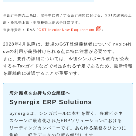
※合計年間売上高は、暦年中に終了する会計期間における、GSTの課税売上
高・免税売上高・非課税売上高の合計額です。
※参考資料：IRAS「
GST InvoiceNow Requirement
」
2028年4月以降は、新規のGST登録義務者についてInvoiceN
owの利用が義務付けられる点に特に注意が必要です。
また、要件の詳細については、今後シンガポール政府が公表
するe-Taxガイドなどで補足される予定であるため、最新情報
を継続的に確認することが重要です。
海外拠点をお持ちの企業様へ
Synergix ERP Solutions
Synergixは、シンガポールに本社を置く、各種ビジネ
スシーンに最適化されたERPソリューションにおける
リーディングカンパニーです。あらゆる業務をひとつに
集約し、経営データの分断を解消します。