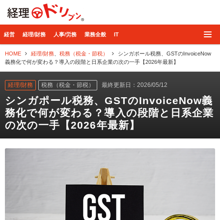
経理ドリブン
経営
経理/財務
人事/労務
業務全般
IT
HOME
経理/財務
、
税務（税金・節税）
シンガポール税務、GSTのInvoiceNow
義務化で何が変わる？導入の段階と日系企業の次の一手【2026年最新】
経理/財務
税務（税金・節税）
最終更新日：2026/05/12
シンガポール税務、GSTのInvoiceNow義
務化で何が変わる？導入の段階と日系企業
の次の一手【2026年最新】