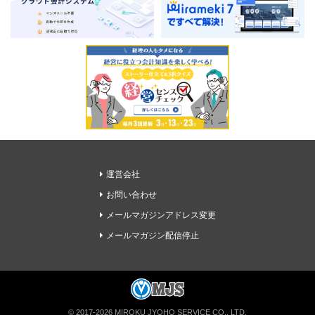
運営会社
お問い合わせ
メールマガジンアドレス変更
メールマガジン配信停止
経理ドリブンの無料メルマガに登録
© 2017-2026 MIROKU JYOHO SERVICE CO., LTD.