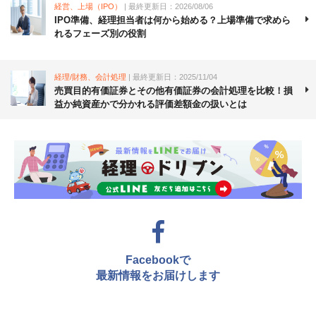
経営、上場（IPO）
| 最終更新日：2026/08/06
IPO準備、経理担当者は何から始める？上場準備で求めら
れるフェーズ別の役割
経理/財務、会計処理
| 最終更新日：2025/11/04
売買目的有価証券とその他有価証券の会計処理を比較！損
益か純資産かで分かれる評価差額金の扱いとは
Facebookで
最新情報をお届けします