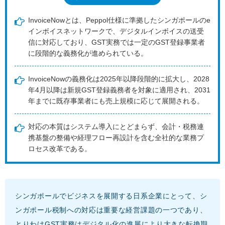
InvoiceNowとは、Peppol仕様に準拠したシンガポールのe
インボイスネットワークで、デジタルインボイスの送受
信に対応しており、GST実務では一定のGST登録事業者
に段階的な義務化が進められている。
InvoiceNowの義務化は2025年以降段階的に拡大し、2028
年4月以降は新規GST登録義務者を対象に適用され、2031
年までに既存事業者にも売上規模に応じて展開される。
対応の本質はシステム導入にとどまらず、会計・税務連
携基盤の整備や経理フロー再設計を含む全社的な業務プ
ロセス改革である。
シンガポールでビジネスを展開する日系企業にとって、シ
ンガポール税制への対応は重要な経営課題の一つであり、
とりわけGST実務はデジタル化の進展により大きな転換期