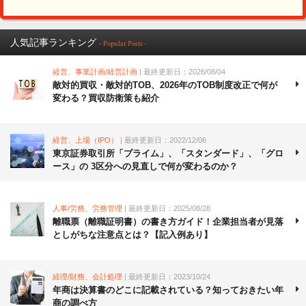
人気記事ランキング
- Popular Posts -
経営、事業計画/経営計画
| 最終更新日：2026/08/04
敵対的買収・敵対的TOB、2026年のTOB制度改正で何が
変わる？買収防衛策も紹介
経営、上場（IPO）
| 最終更新日：2022/12/06
東京証券取引所「プライム」、「スタンダード」、「グロ
ース」の 3区分への見直しで何が変わるのか？
人事/労務、労務管理
| 最終更新日：2025/08/28
離職票（離職証明書）の書き方ガイド！企業担当者が見落
としがちな注意点とは？【記入例あり】
経理/財務、会計処理
| 最終更新日：2023/10/24
年商は決算書のどこに記載されている？知っておきたい年
商の調べ方