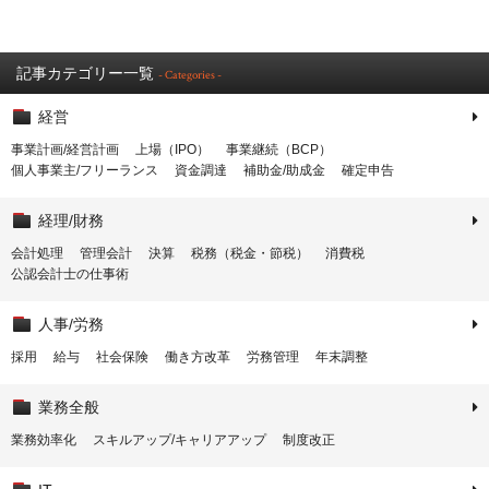
記事カテゴリー一覧
- Categories -
経営
事業計画/経営計画
上場（IPO）
事業継続（BCP）
個人事業主/フリーランス
資金調達
補助金/助成金
確定申告
経理/財務
会計処理
管理会計
決算
税務（税金・節税）
消費税
公認会計士の仕事術
人事/労務
採用
給与
社会保険
働き方改革
労務管理
年末調整
業務全般
業務効率化
スキルアップ/キャリアアップ
制度改正