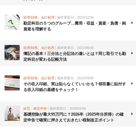
経理/財務、会計処理
| 最終更新日：2019/12/26
勘定科目の５つのグループ…費用・収益・資産・負債・純
資産を理解する
経理/財務、会計処理
| 最終更新日：2022/08/30
簿記の基本！三分法と分記法の違いとは？同じ取引でも勘
定科目が変わる記帳方法
経理/財務、会計処理
| 最終更新日：2022/03/08
その収入印紙、実は貼らなくていいかも？領収書に貼付す
る収入印紙の基礎をチェック！
経営、確定申告
| 最終更新日：2026/01/06
基礎控除が最大95万円に？2026年（2025年分所得）の確
定申告で確実に押さえておきたい税制改正ポイント