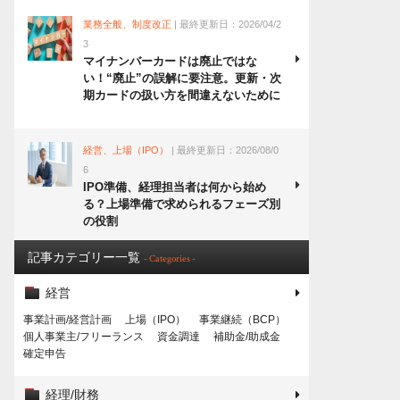
業務全般、制度改正
| 最終更新日：2026/04/2
3
マイナンバーカードは廃止ではな
い！“廃止”の誤解に要注意。更新・次
期カードの扱い方を間違えないために
経営、上場（IPO）
| 最終更新日：2026/08/0
6
IPO準備、経理担当者は何から始め
る？上場準備で求められるフェーズ別
の役割
記事カテゴリー一覧
- Categories -
経営
事業計画/経営計画
上場（IPO）
事業継続（BCP）
個人事業主/フリーランス
資金調達
補助金/助成金
確定申告
経理/財務