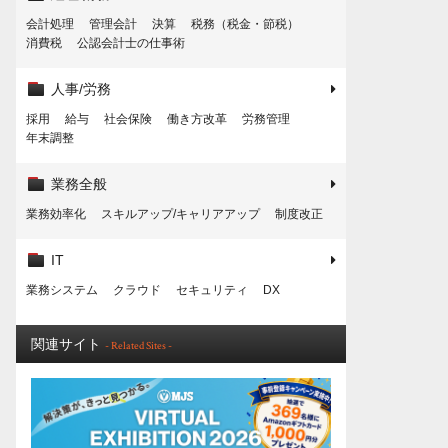
会計処理
管理会計
決算
税務（税金・節税）
消費税
公認会計士の仕事術
人事/労務
採用
給与
社会保険
働き方改革
労務管理
年末調整
業務全般
業務効率化
スキルアップ/キャリアアップ
制度改正
IT
業務システム
クラウド
セキュリティ
DX
関連サイト
- Related Sites -