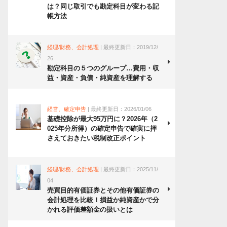
は？同じ取引でも勘定科目が変わる記
帳方法
経理/財務、会計処理
| 最終更新日：2019/12/
26
勘定科目の５つのグループ…費用・収
益・資産・負債・純資産を理解する
経営、確定申告
| 最終更新日：2026/01/06
基礎控除が最大95万円に？2026年（2
025年分所得）の確定申告で確実に押
さえておきたい税制改正ポイント
経理/財務、会計処理
| 最終更新日：2025/11/
04
売買目的有価証券とその他有価証券の
会計処理を比較！損益か純資産かで分
かれる評価差額金の扱いとは