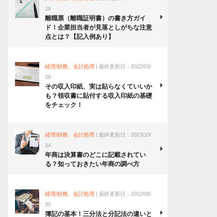
28
離職票（離職証明書）の書き方ガイ
ド！企業担当者が見落としがちな注意
点とは？【記入例あり】
経理/財務、会計処理
| 最終更新日：2022/03/
08
その収入印紙、実は貼らなくていいか
も？領収書に貼付する収入印紙の基礎
をチェック！
経理/財務、会計処理
| 最終更新日：2023/10/
24
年商は決算書のどこに記載されてい
る？知っておきたい年商の調べ方
経理/財務、会計処理
| 最終更新日：2022/08/
30
簿記の基本！三分法と分記法の違いと