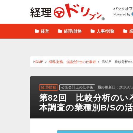
経理ドリブン
バックオフ
Powered by
経営
経理/財務
人事/労務
HOME
経理/財務
、
公認会計士の仕事術
第82回 比較分析の
経理/財務
公認会計士の仕事術
最終更新日：2026/05/
第82回 比較分析のい
本調査の業種別B/Sの