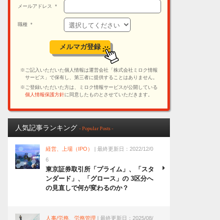
人気記事ランキング
- Popular Posts -
経営、上場（IPO）
| 最終更新日：2022/12/0
6
東京証券取引所「プライム」、「スタ
ンダード」、「グロース」の 3区分へ
の見直しで何が変わるのか？
人事/労務、労務管理
| 最終更新日：2025/08/