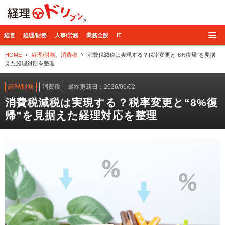
経理ドリブン
経営
経理/財務
人事/労務
業務全般
IT
HOME
経理/財務
、
消費税
消費税減税は実現する？税率変更と“8%復帰”を見据
えた経理対応を整理
経理/財務
消費税
最終更新日：2026/06/02
消費税減税は実現する？税率変更と“8%復
帰”を見据えた経理対応を整理