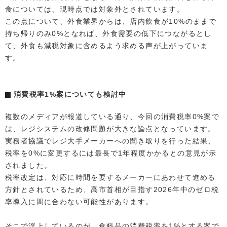
食については、現時点では対象外とされています。
この点について、外食業界からは、店内飲食が10%のままで
持ち帰りのみ0%となれば、外食需要の低下につながるとし
て、外食も減税対象に含めるよう求める声が上がっていま
す。
消費税率1%案についても検討中
複数のメディアが報道している通り、今回の消費税率0%案で
は、レジシステムの改修問題が大きな論点となっています。
実務者協議でレジ大手メーカーへの聞き取りを行った結果、
税率を0%に変更するには最長で1年程度かかるとの意見が示
されました。
税率改定は、対応に時間を要するメーカーにあわせて進める
方針とされているため、高市首相が目指す2026年中のゼロ税
率導入に間に合わない可能性があります。
そこで浮上しているのが、食料品の消費税率を1%とする案で