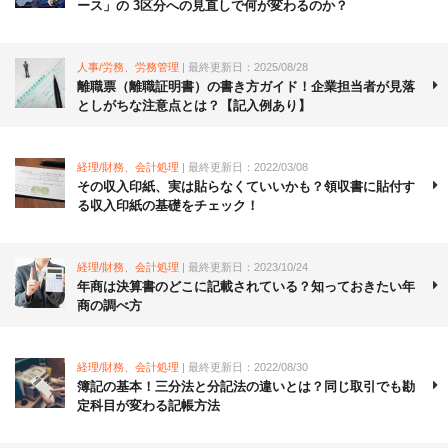
ース」の 3区分への見直しで何が変わるのか？
人事/労務、労務管理
| 最終更新日：2025/08/28
離職票（離職証明書）の書き方ガイド！企業担当者が見落
としがちな注意点とは？【記入例あり】
経理/財務、会計処理
| 最終更新日：2022/03/08
その収入印紙、実は貼らなくていいかも？領収書に貼付す
る収入印紙の基礎をチェック！
経理/財務、会計処理
| 最終更新日：2023/10/24
年商は決算書のどこに記載されている？知っておきたい年
商の調べ方
経理/財務、会計処理
| 最終更新日：2022/08/30
簿記の基本！三分法と分記法の違いとは？同じ取引でも勘
定科目が変わる記帳方法