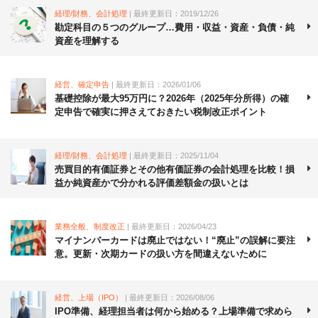
経理/財務、会計処理
| 最終更新日：2019/12/26
勘定科目の５つのグループ…費用・収益・資産・負債・純
資産を理解する
経営、確定申告
| 最終更新日：2026/01/06
基礎控除が最大95万円に？2026年（2025年分所得）の確
定申告で確実に押さえておきたい税制改正ポイント
経理/財務、会計処理
| 最終更新日：2025/11/04
売買目的有価証券とその他有価証券の会計処理を比較！損
益か純資産かで分かれる評価差額金の扱いとは
業務全般、制度改正
| 最終更新日：2026/04/23
マイナンバーカードは廃止ではない！“廃止”の誤解に要注
意。更新・次期カードの扱い方を間違えないために
経営、上場（IPO）
| 最終更新日：2026/08/06
IPO準備、経理担当者は何から始める？上場準備で求めら