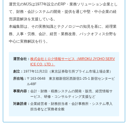
運営元のMJSは1977年設立のERP・業務ソリューション企業とし
て、財務・会計システムの開発・提供を通じ中堅・中小企業の経
営課題解決を支援している。
本編集部は、その実務知識とテクノロジーの知見を基に、経理業
務、人事・労務、会計、経営・業務改善、バックオフィス分野を
中心に実務解説を行う。
運営会社：
株式会社ミロク情報サービス（MIROKU JYOHO SERV
ICE CO., LTD.）
創立：
1977年11月2日（東京証券取引所プライム市場上場企業）
所在地：
〒163-0648 東京都新宿区西新宿1-25-1 新宿センタービ
ル48F
事業内容：
会計・財務・税務システムの開発・販売、経営情報サ
ービス、研修・コンサルティング支援など
対象読者：
企業経営者・財務担当者・会計事務所・システム導入
担当者など実務者全般