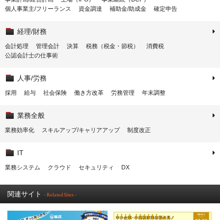
個人事業主/フリーランス
資金調達
補助金/助成金
確定申告
経理/財務
会計処理
管理会計
決算
税務（税金・節税）
消費税
公認会計士の仕事術
人事/労務
採用
給与
社会保険
働き方改革
労務管理
年末調整
業務全般
業務効率化
スキルアップ/キャリアアップ
制度改正
IT
業務システム
クラウド
セキュリティ
DX
関連サイト
- Related Sites -