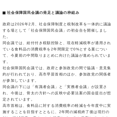
社会保障国民会議の発足と議論の枠組み
政府は2026年2月、社会保障制度と税制改革を一体的に議論
する場として「社会保障国民会議」の初会合を開催しまし
た。
同会議では、給付付き税額控除と、現在軽減税率が適用され
ている食料品の消費税率を2年間限定で0%とする案につい
て、今夏前の中間取りまとめに向けた議論が進められていま
す。
社会保障国民会議では、政府と参加政党の間で協議・意見集
約が行われており、高市早苗首相のほか、参加政党の関係者
が参加しています。
同会議の下には「有識者会議」と「実務者会議」が設置さ
れ、今後は、骨太の方針への反映や必要法案の国会提出が想
定されています。
高市首相は、食料品に対する消費税率の軽減を今年度中に実
施することを目指すとともに、2年間の減税終了後は現行の