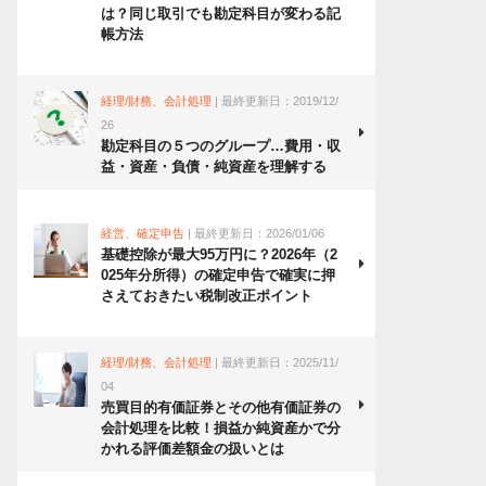
は？同じ取引でも勘定科目が変わる記
帳方法
経理/財務、会計処理
| 最終更新日：2019/12/
26
勘定科目の５つのグループ…費用・収
益・資産・負債・純資産を理解する
経営、確定申告
| 最終更新日：2026/01/06
基礎控除が最大95万円に？2026年（2
025年分所得）の確定申告で確実に押
さえておきたい税制改正ポイント
経理/財務、会計処理
| 最終更新日：2025/11/
04
売買目的有価証券とその他有価証券の
会計処理を比較！損益か純資産かで分
かれる評価差額金の扱いとは