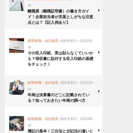
28
離職票（離職証明書）の書き方ガイ
ド！企業担当者が見落としがちな注意
点とは？【記入例あり】
経理/財務、会計処理
| 最終更新日：2022/03/
08
その収入印紙、実は貼らなくていいか
も？領収書に貼付する収入印紙の基礎
をチェック！
経理/財務、会計処理
| 最終更新日：2023/10/
24
年商は決算書のどこに記載されてい
る？知っておきたい年商の調べ方
経理/財務、会計処理
| 最終更新日：2022/08/
30
簿記の基本！三分法と分記法の違いと