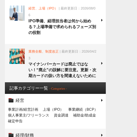
経営、上場（IPO）
| 最終更新日：2026/08/0
6
IPO準備、経理担当者は何から始め
る？上場準備で求められるフェーズ別
の役割
業務全般、制度改正
| 最終更新日：2026/04/2
3
マイナンバーカードは廃止ではな
い！“廃止”の誤解に要注意。更新・次
期カードの扱い方を間違えないために
記事カテゴリー一覧
- Categories -
経営
事業計画/経営計画
上場（IPO）
事業継続（BCP）
個人事業主/フリーランス
資金調達
補助金/助成金
確定申告
経理/財務