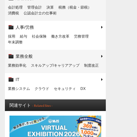
会計処理
管理会計
決算
税務（税金・節税）
消費税
公認会計士の仕事術
人事/労務
採用
給与
社会保険
働き方改革
労務管理
年末調整
業務全般
業務効率化
スキルアップ/キャリアアップ
制度改正
IT
業務システム
クラウド
セキュリティ
DX
関連サイト
- Related Sites -