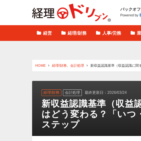
経理ドリブン
バックオフ
Powered by
経営
経理/財務
人事/労務
HOME
経理/財務
、
会計処理
新収益認識基準（収益認識に関
経理/財務
会計処理
最終更新日：2026/03/24
新収益認識基準（収益
はどう変わる？「いつ
ステップ