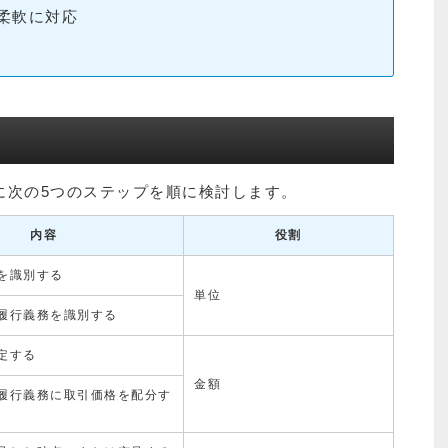
柔軟に対応
に次の5つのステップを順に検討します。
内容
役割
を識別する
単位
履行義務を識別する
定する
金額
履行義務に取引価格を配分す