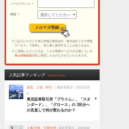
人気記事ランキング
- Popular Posts -
経営、上場（IPO）
| 最終更新日：2022/12/0
6
東京証券取引所「プライム」、「スタ
ンダード」、「グロース」の 3区分へ
の見直しで何が変わるのか？
人事/労務、労務管理
| 最終更新日：2025/08/