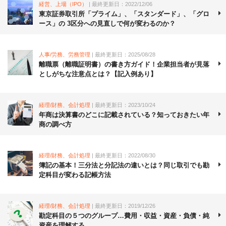
経営、上場（IPO）
| 最終更新日：2022/12/06
東京証券取引所「プライム」、「スタンダード」、「グロ
ース」の 3区分への見直しで何が変わるのか？
人事/労務、労務管理
| 最終更新日：2025/08/28
離職票（離職証明書）の書き方ガイド！企業担当者が見落
としがちな注意点とは？【記入例あり】
経理/財務、会計処理
| 最終更新日：2023/10/24
年商は決算書のどこに記載されている？知っておきたい年
商の調べ方
経理/財務、会計処理
| 最終更新日：2022/08/30
簿記の基本！三分法と分記法の違いとは？同じ取引でも勘
定科目が変わる記帳方法
経理/財務、会計処理
| 最終更新日：2019/12/26
勘定科目の５つのグループ…費用・収益・資産・負債・純
資産を理解する