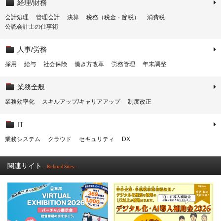
経理/財務
会計処理
管理会計
決算
税務（税金・節税）
消費税
公認会計士の仕事術
人事/労務
採用
給与
社会保険
働き方改革
労務管理
年末調整
業務全般
業務効率化
スキルアップ/キャリアアップ
制度改正
IT
業務システム
クラウド
セキュリティ
DX
関連サイト
- Related Sites -