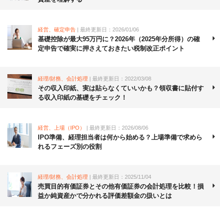
経営、確定申告
| 最終更新日：2026/01/06
基礎控除が最大95万円に？2026年（2025年分所得）の確
定申告で確実に押さえておきたい税制改正ポイント
経理/財務、会計処理
| 最終更新日：2022/03/08
その収入印紙、実は貼らなくていいかも？領収書に貼付す
る収入印紙の基礎をチェック！
経営、上場（IPO）
| 最終更新日：2026/08/06
IPO準備、経理担当者は何から始める？上場準備で求めら
れるフェーズ別の役割
経理/財務、会計処理
| 最終更新日：2025/11/04
売買目的有価証券とその他有価証券の会計処理を比較！損
益か純資産かで分かれる評価差額金の扱いとは