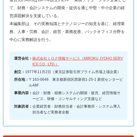
て、財務・会計システムの開発・提供を通じ中堅・中小企業の経
営課題解決を支援している。
本編集部は、その実務知識とテクノロジーの知見を基に、経理業
務、人事・労務、会計、経営・業務改善、バックオフィス分野を
中心に実務解説を行う。
運営会社：
株式会社ミロク情報サービス（MIROKU JYOHO SERV
ICE CO., LTD.）
創立：
1977年11月2日（東京証券取引所プライム市場上場企業）
所在地：
〒163-0648 東京都新宿区西新宿1-25-1 新宿センタービ
ル48F
事業内容：
会計・財務・税務システムの開発・販売、経営情報サ
ービス、研修・コンサルティング支援など
対象読者：
企業経営者・財務担当者・会計事務所・システム導入
担当者など実務者全般