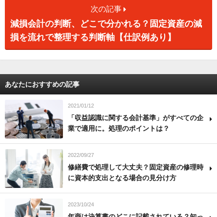
次の記事
減損会計の判断、どこで分かれる？固定資産の減
損を流れで整理する判断軸【仕訳例あり】
あなたにおすすめの記事
2021/01/12
「収益認識に関する会計基準」がすべての企
業で適用に。処理のポイントは？
2022/09/27
修繕費で処理して大丈夫？固定資産の修理時
に資本的支出となる場合の見分け方
2023/10/24
年商は決算書のどこに記載されている？知っ