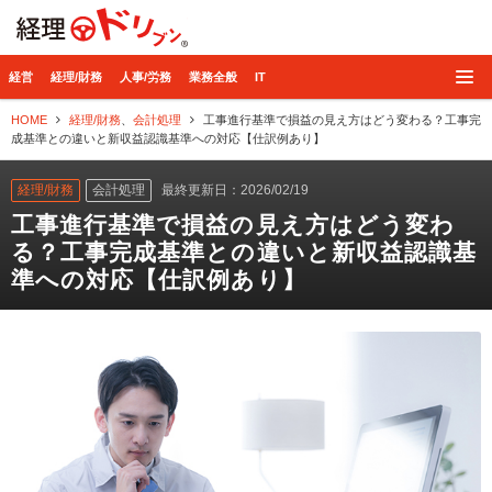
経理ドリブン
経営
経理/財務
人事/労務
業務全般
IT
HOME
経理/財務
、
会計処理
工事進行基準で損益の見え方はどう変わる？工事完
成基準との違いと新収益認識基準への対応【仕訳例あり】
経理/財務
会計処理
最終更新日：2026/02/19
工事進行基準で損益の見え方はどう変わ
る？工事完成基準との違いと新収益認識基
準への対応【仕訳例あり】