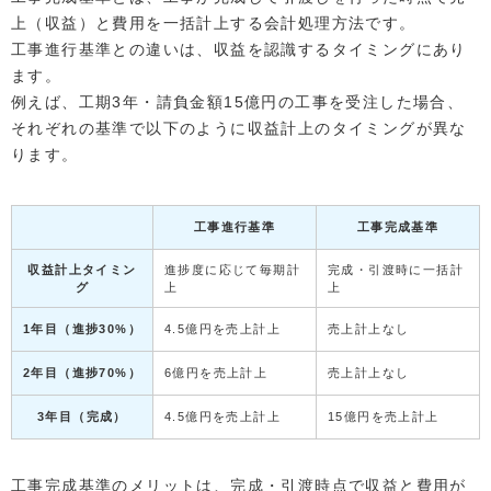
上（収益）と費用を一括計上する会計処理方法です。
工事進行基準との違いは、収益を認識するタイミングにあり
ます。
例えば、工期3年・請負金額15億円の工事を受注した場合、
それぞれの基準で以下のように収益計上のタイミングが異な
ります。
工事進行基準
工事完成基準
収益計上タイミン
進捗度に応じて毎期計
完成・引渡時に一括計
グ
上
上
1年目（進捗30%）
4.5億円を売上計上
売上計上なし
2年目（進捗70%）
6億円を売上計上
売上計上なし
3年目（完成）
4.5億円を売上計上
15億円を売上計上
工事完成基準のメリットは、完成・引渡時点で収益と費用が