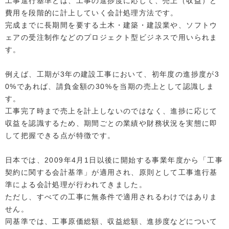
工事進行基準とは、工事の進捗度に応じて、売上（収益）と
費用を段階的に計上していく会計処理方法です。
完成までに長期間を要する土木・建築・建設業や、ソフトウ
ェアの受注制作などのプロジェクト型ビジネスで用いられま
す。
例えば、工期が3年の建設工事において、初年度の進捗度が3
0%であれば、請負金額の30%を当期の売上として認識しま
す。
工事完了時まで売上を計上しないのではなく、進捗に応じて
収益を認識するため、期間ごとの業績や財務状況を実態に即
して把握できる点が特徴です。
日本では、2009年4月1日以後に開始する事業年度から「工事
契約に関する会計基準」が適用され、原則として工事進行基
準による会計処理が行われてきました。
ただし、すべての工事に無条件で適用されるわけではありま
せん。
同基準では、工事原価総額、収益総額、進捗度などについて