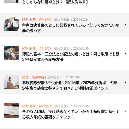
としがちな注意点とは？【記入例あり】
経理/財務、会計処理
| 最終更新日：2023/10/24
年商は決算書のどこに記載されている？知っておきたい年
商の調べ方
経理/財務、会計処理
| 最終更新日：2022/08/30
簿記の基本！三分法と分記法の違いとは？同じ取引でも勘
定科目が変わる記帳方法
経営、確定申告
| 最終更新日：2026/01/06
基礎控除が最大95万円に？2026年（2025年分所得）の確
定申告で確実に押さえておきたい税制改正ポイント
経理/財務、会計処理
| 最終更新日：2022/03/08
その収入印紙、実は貼らなくていいかも？領収書に貼付す
る収入印紙の基礎をチェック！