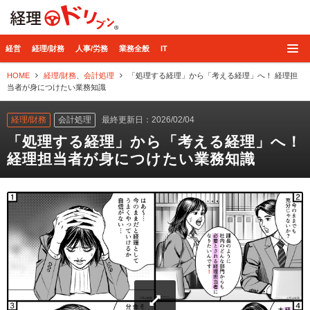
経理ドリブン
経営
経理/財務
人事/労務
業務全般
IT
HOME
経理/財務
、
会計処理
「処理する経理」から「考える経理」へ！ 経理担
当者が身につけたい業務知識
経理/財務
会計処理
最終更新日：2026/02/04
「処理する経理」から「考える経理」へ！
経理担当者が身につけたい業務知識