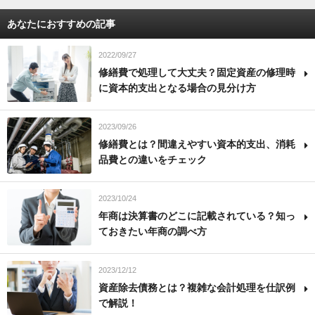
あなたにおすすめの記事
2022/09/27
修繕費で処理して大丈夫？固定資産の修理時
に資本的支出となる場合の見分け方
2023/09/26
修繕費とは？間違えやすい資本的支出、消耗
品費との違いをチェック
2023/10/24
年商は決算書のどこに記載されている？知っ
ておきたい年商の調べ方
2023/12/12
資産除去債務とは？複雑な会計処理を仕訳例
で解説！