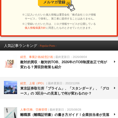
人気記事ランキング
- Popular Posts -
経営、事業計画/経営計画
| 最終更新日：2026/08/04
敵対的買収・敵対的TOB、2026年のTOB制度改正で何が
変わる？買収防衛策も紹介
経営、上場（IPO）
| 最終更新日：2022/12/06
東京証券取引所「プライム」、「スタンダード」、「グロ
ース」の 3区分への見直しで何が変わるのか？
人事/労務、労務管理
| 最終更新日：2025/08/28
離職票（離職証明書）の書き方ガイド！企業担当者が見落