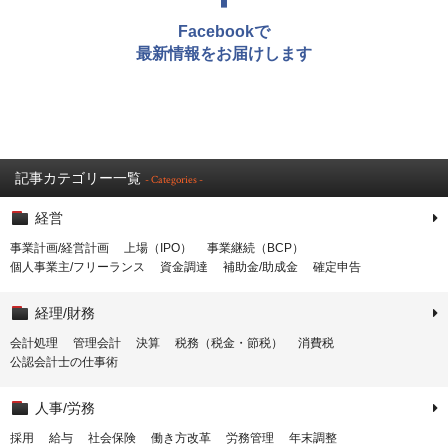
Facebookで
最新情報をお届けします
記事カテゴリー一覧
- Categories -
経営
事業計画/経営計画
上場（IPO）
事業継続（BCP）
個人事業主/フリーランス
資金調達
補助金/助成金
確定申告
経理/財務
会計処理
管理会計
決算
税務（税金・節税）
消費税
公認会計士の仕事術
人事/労務
採用
給与
社会保険
働き方改革
労務管理
年末調整