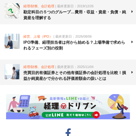
経理/財務、会計処理
| 最終更新日：2019/12/26
勘定科目の５つのグループ…費用・収益・資産・負債・純
資産を理解する
経営、上場（IPO）
| 最終更新日：2026/08/06
IPO準備、経理担当者は何から始める？上場準備で求めら
れるフェーズ別の役割
経理/財務、会計処理
| 最終更新日：2025/11/04
売買目的有価証券とその他有価証券の会計処理を比較！損
益か純資産かで分かれる評価差額金の扱いとは