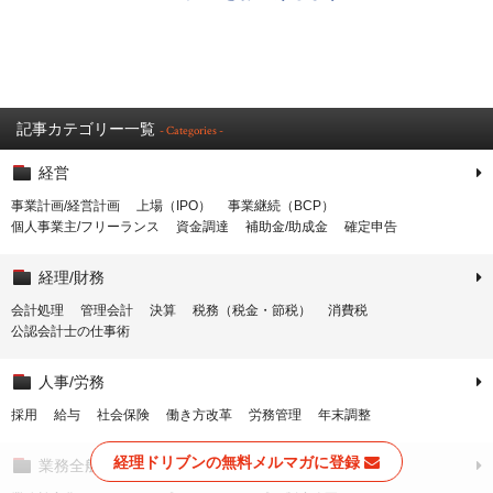
記事カテゴリー一覧
- Categories -
経営
事業計画/経営計画
上場（IPO）
事業継続（BCP）
個人事業主/フリーランス
資金調達
補助金/助成金
確定申告
経理/財務
会計処理
管理会計
決算
税務（税金・節税）
消費税
公認会計士の仕事術
人事/労務
採用
給与
社会保険
働き方改革
労務管理
年末調整
経理ドリブンの無料メルマガに登録
業務全般