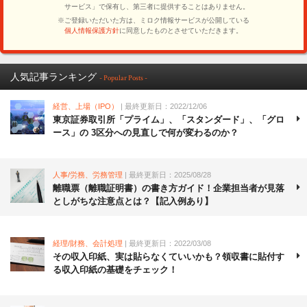
人気記事ランキング
- Popular Posts -
経営、上場（IPO）
| 最終更新日：2022/12/06
東京証券取引所「プライム」、「スタンダード」、「グロ
ース」の 3区分への見直しで何が変わるのか？
人事/労務、労務管理
| 最終更新日：2025/08/28
離職票（離職証明書）の書き方ガイド！企業担当者が見落
としがちな注意点とは？【記入例あり】
経理/財務、会計処理
| 最終更新日：2022/03/08
その収入印紙、実は貼らなくていいかも？領収書に貼付す
る収入印紙の基礎をチェック！