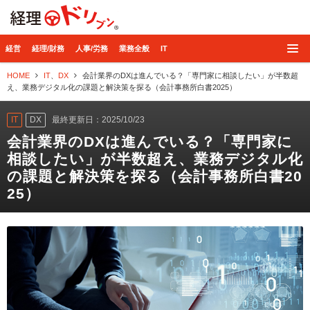
経理ドリブン
経営
経理/財務
人事/労務
業務全般
IT
HOME
IT
、
DX
会計業界のDXは進んでいる？「専門家に相談したい」が半数超
え、業務デジタル化の課題と解決策を探る（会計事務所白書2025）
IT
DX
最終更新日：2025/10/23
会計業界のDXは進んでいる？「専門家に
相談したい」が半数超え、業務デジタル化
の課題と解決策を探る（会計事務所白書20
25）