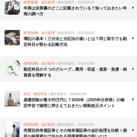
経理/財務、会計処理
| 最終更新日：2023/10/24
年商は決算書のどこに記載されている？知っておきたい年
商の調べ方
経理/財務、会計処理
| 最終更新日：2022/08/30
簿記の基本！三分法と分記法の違いとは？同じ取引でも勘
定科目が変わる記帳方法
経理/財務、会計処理
| 最終更新日：2019/12/26
勘定科目の５つのグループ…費用・収益・資産・負債・純
資産を理解する
経営、確定申告
| 最終更新日：2026/01/06
基礎控除が最大95万円に？2026年（2025年分所得）の確
定申告で確実に押さえておきたい税制改正ポイント
経理/財務、会計処理
| 最終更新日：2025/11/04
売買目的有価証券とその他有価証券の会計処理を比較！損
益か純資産かで分かれる評価差額金の扱いとは