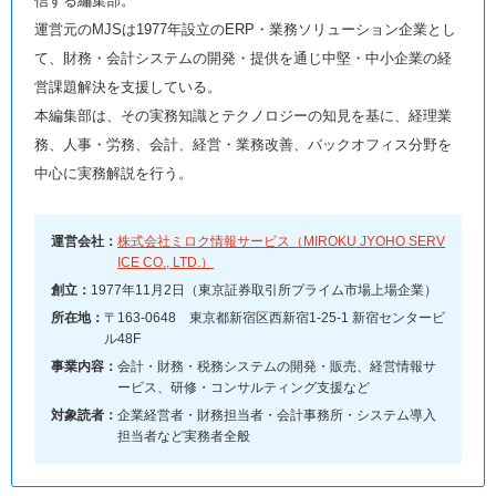
信する編集部。
運営元のMJSは1977年設立のERP・業務ソリューション企業とし
て、財務・会計システムの開発・提供を通じ中堅・中小企業の経
営課題解決を支援している。
本編集部は、その実務知識とテクノロジーの知見を基に、経理業
務、人事・労務、会計、経営・業務改善、バックオフィス分野を
中心に実務解説を行う。
運営会社：
株式会社ミロク情報サービス（MIROKU JYOHO SERV
ICE CO., LTD.）
創立：
1977年11月2日（東京証券取引所プライム市場上場企業）
所在地：
〒163-0648 東京都新宿区西新宿1-25-1 新宿センタービ
ル48F
事業内容：
会計・財務・税務システムの開発・販売、経営情報サ
ービス、研修・コンサルティング支援など
対象読者：
企業経営者・財務担当者・会計事務所・システム導入
担当者など実務者全般