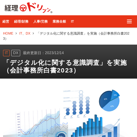
経理ドリブン
経営
経理/財務
人事/労務
業務全般
IT
HOME
IT
、
DX
「デジタル化に関する意識調査」を実施（会計事務所白書202
3）
IT
DX
最終更新日：2023/12/14
「デジタル化に関する意識調査」を実施
（会計事務所白書2023）