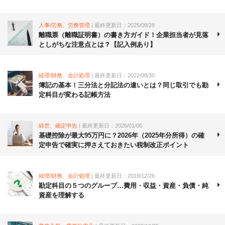
人事/労務、労務管理
| 最終更新日：2025/08/28
離職票（離職証明書）の書き方ガイド！企業担当者が見落
としがちな注意点とは？【記入例あり】
経理/財務、会計処理
| 最終更新日：2022/08/30
簿記の基本！三分法と分記法の違いとは？同じ取引でも勘
定科目が変わる記帳方法
経営、確定申告
| 最終更新日：2026/01/06
基礎控除が最大95万円に？2026年（2025年分所得）の確
定申告で確実に押さえておきたい税制改正ポイント
経理/財務、会計処理
| 最終更新日：2019/12/26
勘定科目の５つのグループ…費用・収益・資産・負債・純
資産を理解する