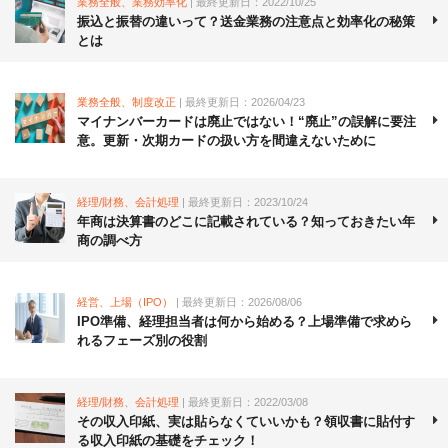
業務全般、業務効率化
| 最終更新日：2022/10/25
振込と振替の違いって？送金業務の注意点と効率化の秘策
とは
業務全般、制度改正
| 最終更新日：2026/04/23
マイナンバーカードは廃止ではない！“廃止”の誤解に要注
意。更新・次期カードの扱い方を間違えないために
経理/財務、会計処理
| 最終更新日：2023/10/24
年商は決算書のどこに記載されている？知っておきたい年
商の調べ方
経営、上場（IPO）
| 最終更新日：2026/08/06
IPO準備、経理担当者は何から始める？上場準備で求めら
れるフェーズ別の役割
経理/財務、会計処理
| 最終更新日：2022/03/08
その収入印紙、実は貼らなくていいかも？領収書に貼付す
る収入印紙の基礎をチェック！