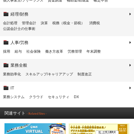
個人事業主/フリーランス
資金調達
補助金/助成金
確定申告
経理/財務
会計処理
管理会計
決算
税務（税金・節税）
消費税
公認会計士の仕事術
人事/労務
採用
給与
社会保険
働き方改革
労務管理
年末調整
業務全般
業務効率化
スキルアップ/キャリアアップ
制度改正
IT
業務システム
クラウド
セキュリティ
DX
関連サイト
- Related Sites -