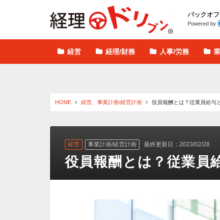
経理ドリブン
バックオフ
Powered by
経営
経理/財務
人事/労務
HOME
経営
、
事業計画/経営計画
役員報酬とは？従業員給与
経営
事業計画/経営計画
最終更新日：2023/02/28
役員報酬とは？従業員