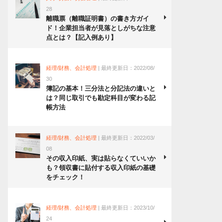
28
離職票（離職証明書）の書き方ガイ
ド！企業担当者が見落としがちな注意
点とは？【記入例あり】
経理/財務、会計処理
| 最終更新日：2022/08/
30
簿記の基本！三分法と分記法の違いと
は？同じ取引でも勘定科目が変わる記
帳方法
経理/財務、会計処理
| 最終更新日：2022/03/
08
その収入印紙、実は貼らなくていいか
も？領収書に貼付する収入印紙の基礎
をチェック！
経理/財務、会計処理
| 最終更新日：2023/10/
24