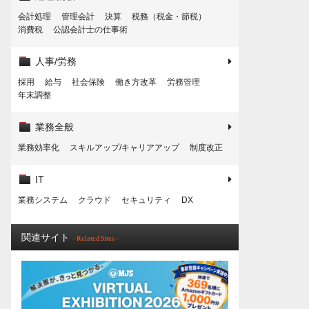
会計処理
管理会計
決算
税務（税金・節税）
消費税
公認会計士の仕事術
人事/労務
採用
給与
社会保険
働き方改革
労務管理
年末調整
業務全般
業務効率化
スキルアップ/キャリアアップ
制度改正
IT
業務システム
クラウド
セキュリティ
DX
関連サイト
- Related Sites -