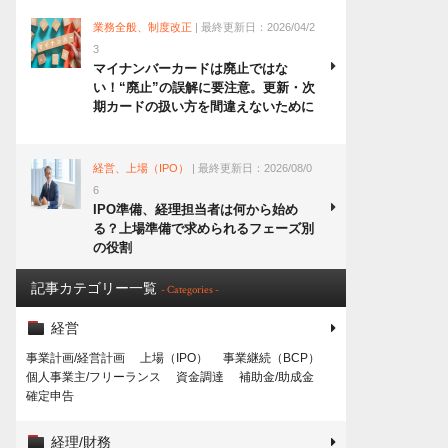
業務全般、制度改正
| 最終更新日：2026/04/2
3
マイナンバーカードは廃止ではな
い！“廃止”の誤解に要注意。更新・次
期カードの扱い方を間違えないために
経営、上場（IPO）
| 最終更新日：2026/08/0
6
IPO準備、経理担当者は何から始め
る？上場準備で求められるフェーズ別
の役割
記事カテゴリー一覧
- Categories -
経営
事業計画/経営計画
上場（IPO）
事業継続（BCP）
個人事業主/フリーランス
資金調達
補助金/助成金
確定申告
経理/財務