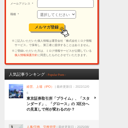
人気記事ランキング
- Popular Posts -
経営、上場（IPO）
| 最終更新日：2022/12/0
6
東京証券取引所「プライム」、「スタ
ンダード」、「グロース」の 3区分へ
の見直しで何が変わるのか？
人事/労務、労務管理
| 最終更新日：2025/08/