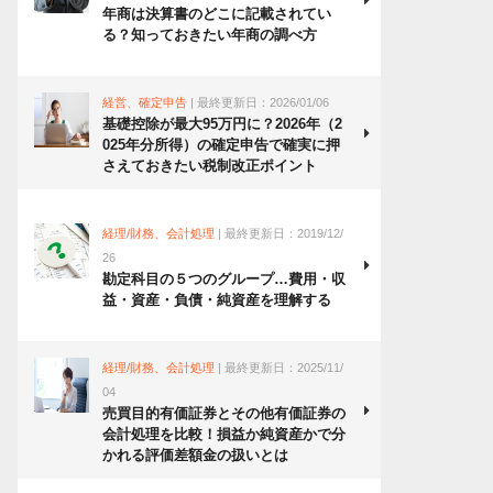
年商は決算書のどこに記載されてい
る？知っておきたい年商の調べ方
経営、確定申告
| 最終更新日：2026/01/06
基礎控除が最大95万円に？2026年（2
025年分所得）の確定申告で確実に押
さえておきたい税制改正ポイント
経理/財務、会計処理
| 最終更新日：2019/12/
26
勘定科目の５つのグループ…費用・収
益・資産・負債・純資産を理解する
経理/財務、会計処理
| 最終更新日：2025/11/
04
売買目的有価証券とその他有価証券の
会計処理を比較！損益か純資産かで分
かれる評価差額金の扱いとは