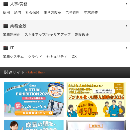
人事/労務
採用
給与
社会保険
働き方改革
労務管理
年末調整
業務全般
業務効率化
スキルアップ/キャリアアップ
制度改正
IT
業務システム
クラウド
セキュリティ
DX
関連サイト
- Related Sites -