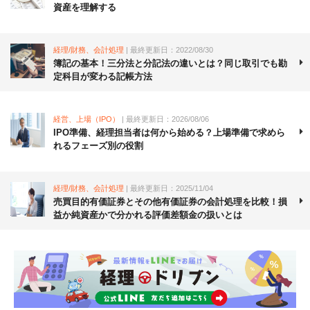
資産を理解する
経理/財務、会計処理
| 最終更新日：2022/08/30
簿記の基本！三分法と分記法の違いとは？同じ取引でも勘
定科目が変わる記帳方法
経営、上場（IPO）
| 最終更新日：2026/08/06
IPO準備、経理担当者は何から始める？上場準備で求めら
れるフェーズ別の役割
経理/財務、会計処理
| 最終更新日：2025/11/04
売買目的有価証券とその他有価証券の会計処理を比較！損
益か純資産かで分かれる評価差額金の扱いとは