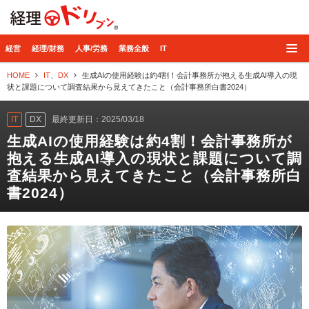
経理ドリブン
経営
経理/財務
人事/労務
業務全般
IT
HOME
IT
、
DX
生成AIの使用経験は約4割！会計事務所が抱える生成AI導入の現
状と課題について調査結果から見えてきたこと（会計事務所白書2024）
IT
DX
最終更新日：2025/03/18
生成AIの使用経験は約4割！会計事務所が
抱える生成AI導入の現状と課題について調
査結果から見えてきたこと（会計事務所白
書2024）