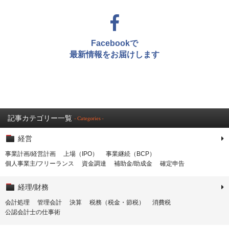
Facebookで
最新情報をお届けします
記事カテゴリー一覧
- Categories -
経営
事業計画/経営計画
上場（IPO）
事業継続（BCP）
個人事業主/フリーランス
資金調達
補助金/助成金
確定申告
経理/財務
会計処理
管理会計
決算
税務（税金・節税）
消費税
公認会計士の仕事術