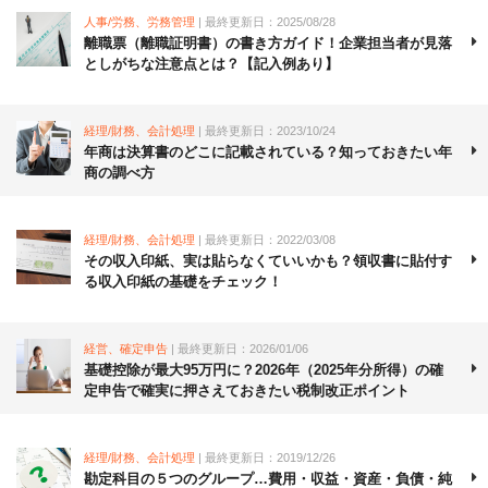
人事/労務、労務管理
| 最終更新日：2025/08/28
離職票（離職証明書）の書き方ガイド！企業担当者が見落
としがちな注意点とは？【記入例あり】
経理/財務、会計処理
| 最終更新日：2023/10/24
年商は決算書のどこに記載されている？知っておきたい年
商の調べ方
経理/財務、会計処理
| 最終更新日：2022/03/08
その収入印紙、実は貼らなくていいかも？領収書に貼付す
る収入印紙の基礎をチェック！
経営、確定申告
| 最終更新日：2026/01/06
基礎控除が最大95万円に？2026年（2025年分所得）の確
定申告で確実に押さえておきたい税制改正ポイント
経理/財務、会計処理
| 最終更新日：2019/12/26
勘定科目の５つのグループ…費用・収益・資産・負債・純