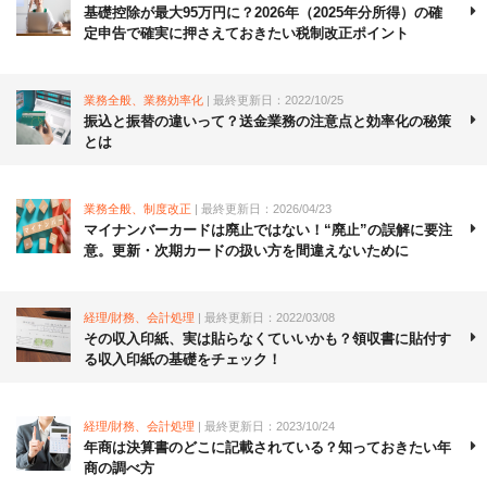
基礎控除が最大95万円に？2026年（2025年分所得）の確
定申告で確実に押さえておきたい税制改正ポイント
業務全般、業務効率化
| 最終更新日：2022/10/25
振込と振替の違いって？送金業務の注意点と効率化の秘策
とは
業務全般、制度改正
| 最終更新日：2026/04/23
マイナンバーカードは廃止ではない！“廃止”の誤解に要注
意。更新・次期カードの扱い方を間違えないために
経理/財務、会計処理
| 最終更新日：2022/03/08
その収入印紙、実は貼らなくていいかも？領収書に貼付す
る収入印紙の基礎をチェック！
経理/財務、会計処理
| 最終更新日：2023/10/24
年商は決算書のどこに記載されている？知っておきたい年
商の調べ方