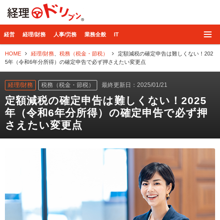
経理ドリブン
経営
経理/財務
人事/労務
業務全般
IT
HOME
経理/財務
、
税務（税金・節税）
定額減税の確定申告は難しくない！202
5年（令和6年分所得）の確定申告で必ず押さえたい変更点
経理/財務
税務（税金・節税）
最終更新日：2025/01/21
定額減税の確定申告は難しくない！2025
年（令和6年分所得）の確定申告で必ず押
さえたい変更点