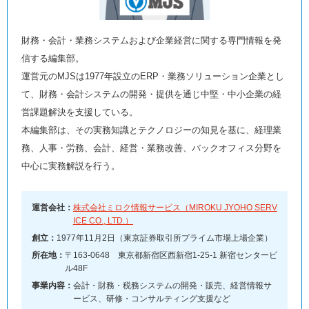
財務・会計・業務システムおよび企業経営に関する専門情報を発
信する編集部。
運営元のMJSは1977年設立のERP・業務ソリューション企業とし
て、財務・会計システムの開発・提供を通じ中堅・中小企業の経
営課題解決を支援している。
本編集部は、その実務知識とテクノロジーの知見を基に、経理業
務、人事・労務、会計、経営・業務改善、バックオフィス分野を
中心に実務解説を行う。
運営会社：
株式会社ミロク情報サービス（MIROKU JYOHO SERV
ICE CO., LTD.）
創立：
1977年11月2日（東京証券取引所プライム市場上場企業）
所在地：
〒163-0648 東京都新宿区西新宿1-25-1 新宿センタービ
ル48F
事業内容：
会計・財務・税務システムの開発・販売、経営情報サ
ービス、研修・コンサルティング支援など