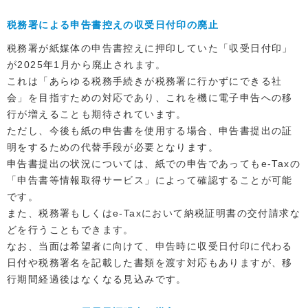
税務署による申告書控えの収受日付印の廃止
税務署が紙媒体の申告書控えに押印していた「収受日付印」
が2025年1月から廃止されます。
これは「あらゆる税務手続きが税務署に行かずにできる社
会」を目指すための対応であり、これを機に電子申告への移
行が増えることも期待されています。
ただし、今後も紙の申告書を使用する場合、申告書提出の証
明をするための代替手段が必要となります。
申告書提出の状況については、紙での申告であってもe-Taxの
「申告書等情報取得サービス」によって確認することが可能
です。
また、税務署もしくはe-Taxにおいて納税証明書の交付請求な
どを行うこともできます。
なお、当面は希望者に向けて、申告時に収受日付印に代わる
日付や税務署名を記載した書類を渡す対応もありますが、移
行期間経過後はなくなる見込みです。