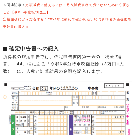
※関連記事：
定額減税に備えるには？月次減税事務で慌てないために必要な
こと【令和6年度税制改正】
定額減税にどう対応する？2024年に改めて確かめたい給与所得者の基礎控除
申告書の書き方
確定申告書への記入
所得税の確定申告では、確定申告書内第一表の「税金の計
算」「44」欄にある「令和6年分特別税額控除（3万円×人
数）」に、人数と計算結果の金額を記入します。