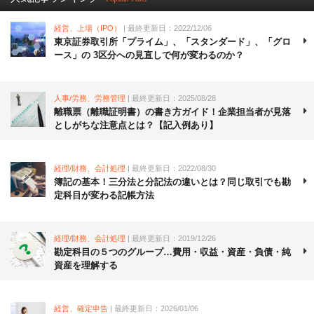
経営、上場（IPO）
| 最終更新日：2022/12/06
東京証券取引所「プライム」、「スタンダード」、「グロ
ース」の 3区分への見直しで何が変わるのか？
人事/労務、労務管理
| 最終更新日：2025/08/28
離職票（離職証明書）の書き方ガイド！企業担当者が見落
としがちな注意点とは？【記入例あり】
経理/財務、会計処理
| 最終更新日：2022/08/30
簿記の基本！三分法と分記法の違いとは？同じ取引でも勘
定科目が変わる記帳方法
経理/財務、会計処理
| 最終更新日：2019/12/26
勘定科目の５つのグループ…費用・収益・資産・負債・純
資産を理解する
経営、確定申告
| 最終更新日：2026/01/06