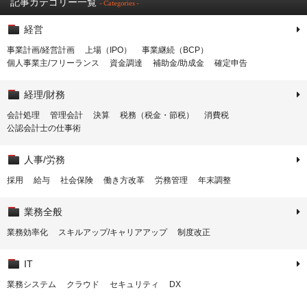
記事カテゴリー一覧
- Categories -
経営
事業計画/経営計画
上場（IPO）
事業継続（BCP）
個人事業主/フリーランス
資金調達
補助金/助成金
確定申告
経理/財務
会計処理
管理会計
決算
税務（税金・節税）
消費税
公認会計士の仕事術
人事/労務
採用
給与
社会保険
働き方改革
労務管理
年末調整
業務全般
業務効率化
スキルアップ/キャリアアップ
制度改正
IT
業務システム
クラウド
セキュリティ
DX