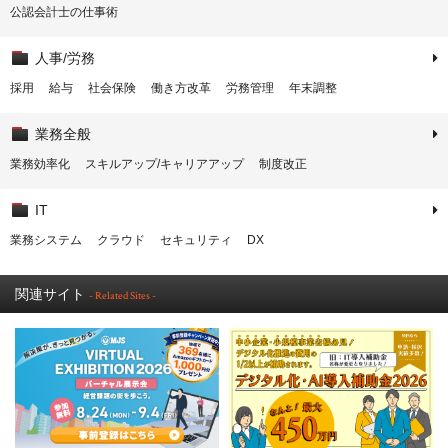
公認会計士の仕事術
人事/労務
採用
給与
社会保険
働き方改革
労務管理
年末調整
業務全般
業務効率化
スキルアップ/キャリアアップ
制度改正
IT
業務システム
クラウド
セキュリティ
DX
関連サイト
- Related Sites -