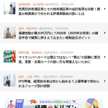
経理/財務、会計処理
| 最終更新日：2025/11/04
売買目的有価証券とその他有価証券の会計処理を比較！損
益か純資産かで分かれる評価差額金の扱いとは
経営、確定申告
| 最終更新日：2026/01/06
基礎控除が最大95万円に？2026年（2025年分所得）の確
定申告で確実に押さえておきたい税制改正ポイント
業務全般、制度改正
| 最終更新日：2026/04/23
マイナンバーカードは廃止ではない！“廃止”の誤解に要注
意。更新・次期カードの扱い方を間違えないために
経営、上場（IPO）
| 最終更新日：2026/08/06
IPO準備、経理担当者は何から始める？上場準備で求めら
れるフェーズ別の役割