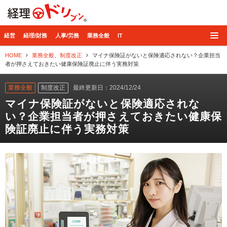
経理ドリブン
経営
経理/財務
人事/労務
業務全般
IT
HOME
業務全般
、
制度改正
マイナ保険証がないと保険適応されない？企業担当
者が押さえておきたい健康保険証廃止に伴う実務対策
業務全般
制度改正
最終更新日：2024/12/24
マイナ保険証がないと保険適応されな
い？企業担当者が押さえておきたい健康保
険証廃止に伴う実務対策