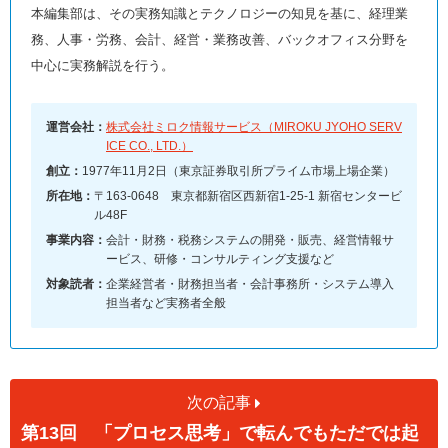
本編集部は、その実務知識とテクノロジーの知見を基に、経理業
務、人事・労務、会計、経営・業務改善、バックオフィス分野を
中心に実務解説を行う。
運営会社：
株式会社ミロク情報サービス（MIROKU JYOHO SERV
ICE CO., LTD.）
創立：
1977年11月2日（東京証券取引所プライム市場上場企業）
所在地：
〒163-0648 東京都新宿区西新宿1-25-1 新宿センタービ
ル48F
事業内容：
会計・財務・税務システムの開発・販売、経営情報サ
ービス、研修・コンサルティング支援など
対象読者：
企業経営者・財務担当者・会計事務所・システム導入
担当者など実務者全般
次の記事
第13回 「プロセス思考」で転んでもただでは起