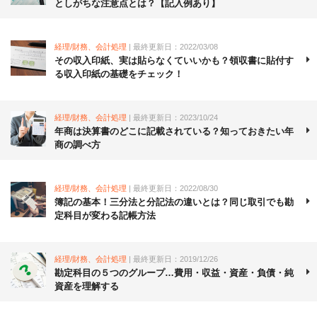
としがちな注意点とは？【記入例あり】
経理/財務、会計処理
| 最終更新日：2022/03/08
その収入印紙、実は貼らなくていいかも？領収書に貼付す
る収入印紙の基礎をチェック！
経理/財務、会計処理
| 最終更新日：2023/10/24
年商は決算書のどこに記載されている？知っておきたい年
商の調べ方
経理/財務、会計処理
| 最終更新日：2022/08/30
簿記の基本！三分法と分記法の違いとは？同じ取引でも勘
定科目が変わる記帳方法
経理/財務、会計処理
| 最終更新日：2019/12/26
勘定科目の５つのグループ…費用・収益・資産・負債・純
資産を理解する