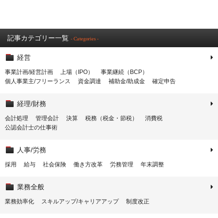
記事カテゴリー一覧
- Categories -
経営
事業計画/経営計画
上場（IPO）
事業継続（BCP）
個人事業主/フリーランス
資金調達
補助金/助成金
確定申告
経理/財務
会計処理
管理会計
決算
税務（税金・節税）
消費税
公認会計士の仕事術
人事/労務
採用
給与
社会保険
働き方改革
労務管理
年末調整
業務全般
業務効率化
スキルアップ/キャリアアップ
制度改正