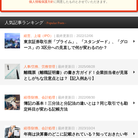
人気記事ランキング
- Popular Posts -
経営、上場（IPO）
| 最終更新日：2022/12/06
東京証券取引所「プライム」、「スタンダード」、「グロ
ース」の 3区分への見直しで何が変わるのか？
人事/労務、労務管理
| 最終更新日：2025/08/28
離職票（離職証明書）の書き方ガイド！企業担当者が見落
としがちな注意点とは？【記入例あり】
経理/財務、会計処理
| 最終更新日：2022/08/30
簿記の基本！三分法と分記法の違いとは？同じ取引でも勘
定科目が変わる記帳方法
経理/財務、会計処理
| 最終更新日：2023/10/24
年商は決算書のどこに記載されている？知っておきたい年