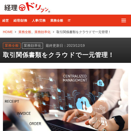
経理ドリブン
経営
経理/財務
人事/労務
業務全般
IT
HOME
業務全般
、
業務効率化
取引関係書類をクラウドで一元管理！
業務全般
業務効率化
最終更新日：2023/12/19
取引関係書類をクラウドで一元管理！