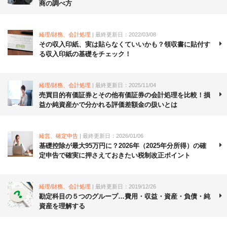
商の調べ方
経理/財務、会計処理
| 最終更新日：2022/03/08
その収入印紙、実は貼らなくていいかも？領収書に貼付す
る収入印紙の基礎をチェック！
経理/財務、会計処理
| 最終更新日：2025/11/04
売買目的有価証券とその他有価証券の会計処理を比較！損
益か純資産かで分かれる評価差額金の扱いとは
経営、確定申告
| 最終更新日：2026/01/06
基礎控除が最大95万円に？2026年（2025年分所得）の確
定申告で確実に押さえておきたい税制改正ポイント
経理/財務、会計処理
| 最終更新日：2019/12/26
勘定科目の５つのグループ…費用・収益・資産・負債・純
資産を理解する