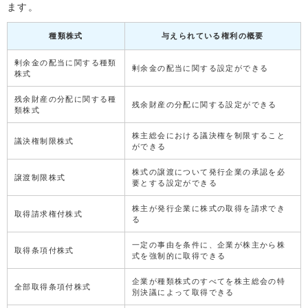
ます。
種類株式
与えられている権利の概要
剰余金の配当に関する種類
剰余金の配当に関する設定ができる
株式
残余財産の分配に関する種
残余財産の分配に関する設定ができる
類株式
株主総会における議決権を制限すること
議決権制限株式
ができる
株式の譲渡について発行企業の承認を必
譲渡制限株式
要とする設定ができる
株主が発行企業に株式の取得を請求でき
取得請求権付株式
る
一定の事由を条件に、企業が株主から株
取得条項付株式
式を強制的に取得できる
企業が種類株式のすべてを株主総会の特
全部取得条項付株式
別決議によって取得できる