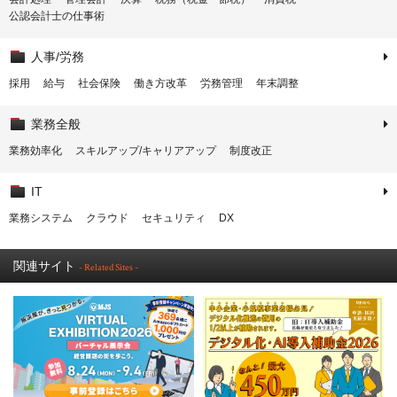
公認会計士の仕事術
人事/労務
採用
給与
社会保険
働き方改革
労務管理
年末調整
業務全般
業務効率化
スキルアップ/キャリアアップ
制度改正
IT
業務システム
クラウド
セキュリティ
DX
関連サイト
- Related Sites -