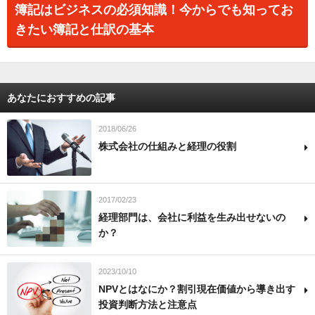
簿記はビジネスの必須知識！今からでも知ってお
きたい簿記と仕訳の基本
あなたにおすすめの記事
2018/06/26
株式会社の仕組みと経理の役割
2017/02/23
経理部門は、会社に利益を生み出せないの
か？
2023/10/10
NPVとはなにか？割引現在価値から導き出す
投資判断方法と注意点