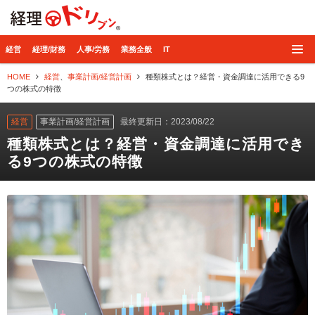
経理ドリブン
経営
経理/財務
人事/労務
業務全般
IT
HOME
経営
、
事業計画/経営計画
種類株式とは？経営・資金調達に活用できる9
つの株式の特徴
経営
事業計画/経営計画
最終更新日：2023/08/22
種類株式とは？経営・資金調達に活用でき
る9つの株式の特徴