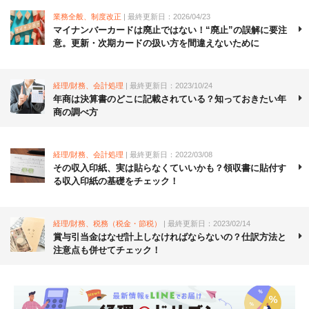
業務全般、制度改正
| 最終更新日：2026/04/23
マイナンバーカードは廃止ではない！“廃止”の誤解に要注
意。更新・次期カードの扱い方を間違えないために
経理/財務、会計処理
| 最終更新日：2023/10/24
年商は決算書のどこに記載されている？知っておきたい年
商の調べ方
経理/財務、会計処理
| 最終更新日：2022/03/08
その収入印紙、実は貼らなくていいかも？領収書に貼付す
る収入印紙の基礎をチェック！
経理/財務、税務（税金・節税）
| 最終更新日：2023/02/14
賞与引当金はなぜ計上しなければならないの？仕訳方法と
注意点も併せてチェック！