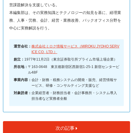
営課題解決を支援している。
本編集部は、その実務知識とテクノロジーの知見を基に、経理業
務、人事・労務、会計、経営・業務改善、バックオフィス分野を
中心に実務解説を行う。
運営会社：
株式会社ミロク情報サービス（MIROKU JYOHO SERV
ICE CO., LTD.）
創立：
1977年11月2日（東京証券取引所プライム市場上場企業）
所在地：
〒163-0648 東京都新宿区西新宿1-25-1 新宿センタービ
ル48F
事業内容：
会計・財務・税務システムの開発・販売、経営情報サ
ービス、研修・コンサルティング支援など
対象読者：
企業経営者・財務担当者・会計事務所・システム導入
担当者など実務者全般
次の記事