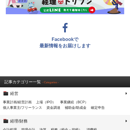
Facebookで
最新情報をお届けします
記事カテゴリー一覧
- Categories -
経営
事業計画/経営計画
上場（IPO）
事業継続（BCP）
個人事業主/フリーランス
資金調達
補助金/助成金
確定申告
経理/財務
会計処理
管理会計
決算
税務（税金・節税）
消費税