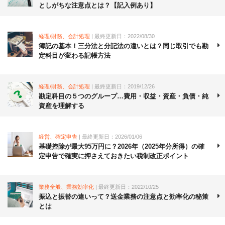
としがちな注意点とは？【記入例あり】
経理/財務、会計処理
| 最終更新日：2022/08/30
簿記の基本！三分法と分記法の違いとは？同じ取引でも勘
定科目が変わる記帳方法
経理/財務、会計処理
| 最終更新日：2019/12/26
勘定科目の５つのグループ…費用・収益・資産・負債・純
資産を理解する
経営、確定申告
| 最終更新日：2026/01/06
基礎控除が最大95万円に？2026年（2025年分所得）の確
定申告で確実に押さえておきたい税制改正ポイント
業務全般、業務効率化
| 最終更新日：2022/10/25
振込と振替の違いって？送金業務の注意点と効率化の秘策
とは