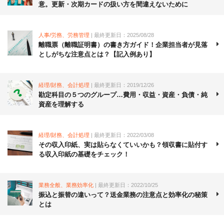
意。更新・次期カードの扱い方を間違えないために
人事/労務、労務管理
| 最終更新日：2025/08/28
離職票（離職証明書）の書き方ガイド！企業担当者が見落
としがちな注意点とは？【記入例あり】
経理/財務、会計処理
| 最終更新日：2019/12/26
勘定科目の５つのグループ…費用・収益・資産・負債・純
資産を理解する
経理/財務、会計処理
| 最終更新日：2022/03/08
その収入印紙、実は貼らなくていいかも？領収書に貼付す
る収入印紙の基礎をチェック！
業務全般、業務効率化
| 最終更新日：2022/10/25
振込と振替の違いって？送金業務の注意点と効率化の秘策
とは