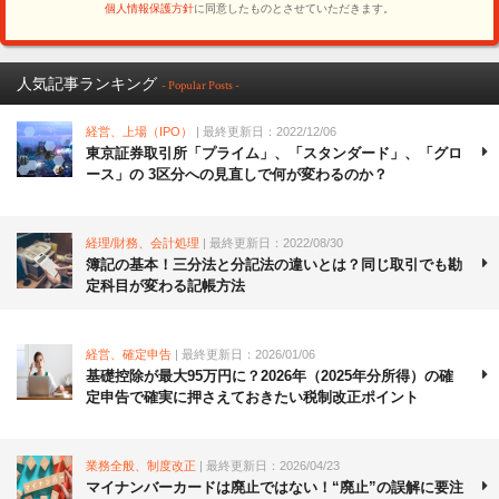
人気記事ランキング
- Popular Posts -
経営、上場（IPO）
| 最終更新日：2022/12/06
東京証券取引所「プライム」、「スタンダード」、「グロ
ース」の 3区分への見直しで何が変わるのか？
経理/財務、会計処理
| 最終更新日：2022/08/30
簿記の基本！三分法と分記法の違いとは？同じ取引でも勘
定科目が変わる記帳方法
経営、確定申告
| 最終更新日：2026/01/06
基礎控除が最大95万円に？2026年（2025年分所得）の確
定申告で確実に押さえておきたい税制改正ポイント
業務全般、制度改正
| 最終更新日：2026/04/23
マイナンバーカードは廃止ではない！“廃止”の誤解に要注