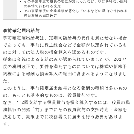
その事業年度で役員の地位が変わったなど、やむを得ない臨時
の事情で行われる改定
その事業年度の企業業績が悪化しているなどの理由で行われる
役員報酬の減額改定
事前確定届出給与
事前確定届出給与は、定期同額給与の要件を満たせない場合
であっても、事前に株主総会などで金額が決定されているも
のに対しては法人税の損金算入を認めるものです。
従来は金銭による支給のみが認められていましたが、2017年
度の税制改正で、要件を満たすものについては株式や新株予
約権による報酬も損金算入の範囲に含まれるようになりまし
た。
このように、事前確定届出給与となる報酬の種類は多いもの
の、もっとも基本的なものは、役員賞与です。
なお、年2回支給する役員賞与を損金算入するには、役員の職
務執行の開始「前」までにその役員賞与の支払時期・金額を
決定して、期限までに税務署長に届出を行う必要がありま
す。