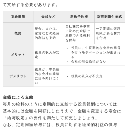
て支給する必要があります。
支給形態
金銭など
新株予約権
譲渡制限付株式
自社株式を事前
現金、または、
一定期間の譲渡
に決めた金額で
概要
家賃などの経済
制限がある株式
取得できる権利
的利益を支給
を付与
を付与
役員に、中長期的な会社の経営
役員の収入が安
を行うモチベーションが生まれ
メリット
定
る
会社の現金負担がない
役員が、中長期
的な会社の業績
デメリット
役員の収入が不安定
に目を向けにく
い
金銭による支給
毎月の給料のように定期的に支給する役員報酬については、
基本的には金額を同額にしたうえで、金額を変更する場合は
「給与改定」の要件を満たして変更しましょう。
なお、定期同額給与には、役員に対する経済的利益の供与