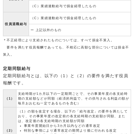
（C）業績連動給与で損金経理したもの
（C）業績連動給与で損金経理したもの
役員退職給与
ー 上記以外のもの
＊不正経理により支給されたものについては、すべて損金不算入。
要件を満たす役員報酬であっても、不相応に高額な部分については損金不
算入。
定期同額給与
定期同額給与とは、以下の（1）と（2）の要件を満たす役員
報酬です。
支給時期が1カ月以下の一定期間ごとで、その事業年度の各支給時
（1）
期の支給額などが同額（経済的利益で、その供与される利益の額が
毎月おおむね一定であるものを含む）
（1）の額を改定する場合、以下の「給与改定」の要件を満たして
おり、その事業年度の改定前の各支給時期の支給額が同額、また
は、改定後の各支給時期の支給額が同額
事業年度開始日から3カ月以内などの通常改定
（2）
特別な事情により通常改定の期間より後に行われる改定