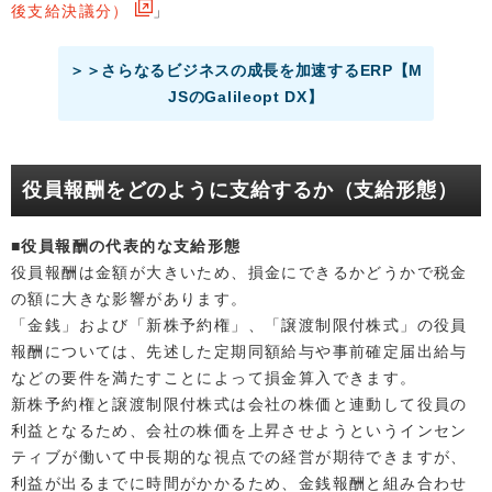
後支給決議分）
」
＞＞さらなるビジネスの成長を加速するERP【M
JSのGalileopt DX】
役員報酬をどのように支給するか（支給形態）
■役員報酬の代表的な支給形態
役員報酬は金額が大きいため、損金にできるかどうかで税金
の額に大きな影響があります。
「金銭」および「新株予約権」、「譲渡制限付株式」の役員
報酬については、先述した定期同額給与や事前確定届出給与
などの要件を満たすことによって損金算入できます。
新株予約権と譲渡制限付株式は会社の株価と連動して役員の
利益となるため、会社の株価を上昇させようというインセン
ティブが働いて中長期的な視点での経営が期待できますが、
利益が出るまでに時間がかかるため、金銭報酬と組み合わせ