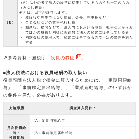
（A）以外の者で法人の経営に従事しているものうち一定のもの
（みなし役員）
例えば、以下が該当します。
取締役や理事ではない総裁、会長、理事長など
（B）
合名会社などの業務執行社員
相談役、顧問などで、法人内におおける地位、職務などからみ
てほかの役員と同様に実質的に法人の経営に従事している者
同族会社の使用人で、経営に従事するもので一定の要件を満た
す者
※参考資料：国税庁「
役員の範囲
」
■法人税法における役員報酬の取り扱い
役員報酬を法人税で損金に算入するためには、「定期同額給
与」、「事前確定届出給与」、「業績連動給与」のいずれか
の要件を満たす必要があります。
支給形態
損金算入要件＊
（A）定期同額給与
月次役員給
与・
（B）事前確定届出給与
役員賞与