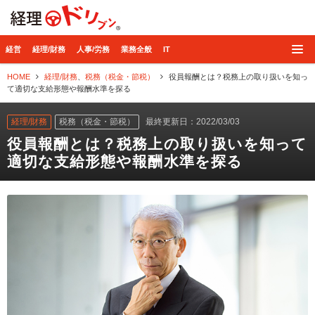
経理ドリブン
経営
経理/財務
人事/労務
業務全般
IT
HOME
経理/財務
、
税務（税金・節税）
役員報酬とは？税務上の取り扱いを知っ
て適切な支給形態や報酬水準を探る
経理/財務
税務（税金・節税）
最終更新日：2022/03/03
役員報酬とは？税務上の取り扱いを知って
適切な支給形態や報酬水準を探る