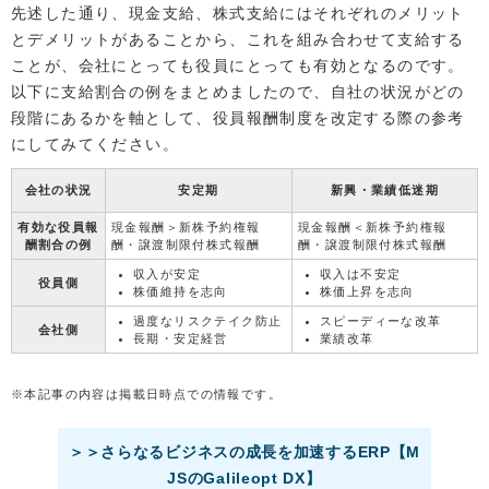
先述した通り、現金支給、株式支給にはそれぞれのメリット
とデメリットがあることから、これを組み合わせて支給する
ことが、会社にとっても役員にとっても有効となるのです。
以下に支給割合の例をまとめましたので、自社の状況がどの
段階にあるかを軸として、役員報酬制度を改定する際の参考
にしてみてください。
会社の状況
安定期
新興・業績低迷期
有効な役員報
現金報酬＞新株予約権報
現金報酬＜新株予約権報
酬割合の例
酬・譲渡制限付株式報酬
酬・譲渡制限付株式報酬
収入が安定
収入は不安定
役員側
株価維持を志向
株価上昇を志向
過度なリスクテイク防止
スピーディーな改革
会社側
長期・安定経営
業績改革
※本記事の内容は掲載日時点での情報です。
＞＞さらなるビジネスの成長を加速するERP【M
JSのGalileopt DX】