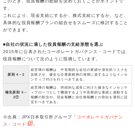
このとき、役員報酬の総額を決めておくことがポイントで
す。
これにより、現金支給にするか、株式支給にするか、など、
具体的な役員報酬プランの組合せをスムーズに検討すること
ができます。
■自社の状況に適した役員報酬の支給形態を選ぶ
2015年に公表されたコーポレートガバナンス・コードでは、
役員報酬について次のように指摘しています。
経営陣の報酬は、中長期的な会社の業績や潜在的リスクを
原則 4－2
反映させ、健全な企業家精神の発揮に資するようなインセ
ンティブ付けを行うべきである。
経営陣の報酬は、持続的な成長に向けた健全なインセンテ
補充原則 4－
ィブの一つとして機能するよう中長期的な業績と連動する
2①
報酬の割合や、現金報酬と自社株報酬との割合を適切に設
定すべきである。
※出典：JPX日本取引所グループ「
コーポレートガバナン
ス・コード
」