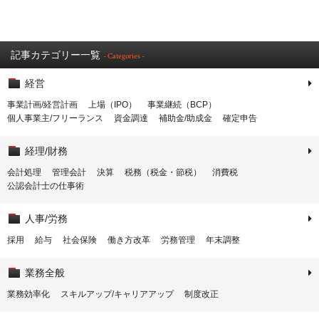
記事カテゴリー一覧
- Categories -
経営
事業計画/経営計画
上場（IPO）
事業継続（BCP）
個人事業主/フリーランス
資金調達
補助金/助成金
確定申告
経理/財務
会計処理
管理会計
決算
税務（税金・節税）
消費税
公認会計士の仕事術
人事/労務
採用
給与
社会保険
働き方改革
労務管理
年末調整
業務全般
業務効率化
スキルアップ/キャリアアップ
制度改正