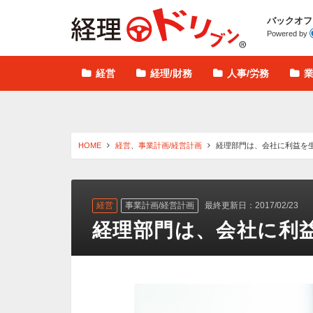
経理ドリブン
バックオフ
Powered by
経営
経理/財務
人事/労務
HOME
経営
、
事業計画/経営計画
経理部門は、会社に利益を
経営
事業計画/経営計画
最終更新日：2017/02/23
経理部門は、会社に利