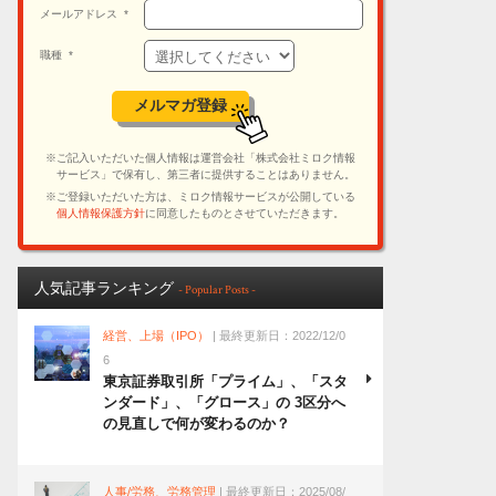
人気記事ランキング
- Popular Posts -
経営、上場（IPO）
| 最終更新日：2022/12/0
6
東京証券取引所「プライム」、「スタ
ンダード」、「グロース」の 3区分へ
の見直しで何が変わるのか？
人事/労務、労務管理
| 最終更新日：2025/08/