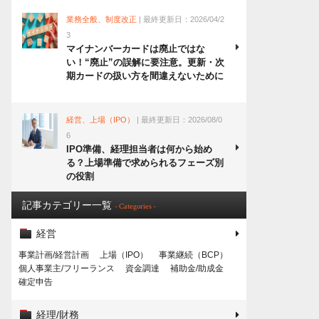
業務全般、制度改正
| 最終更新日：2026/04/2
3
マイナンバーカードは廃止ではな
い！“廃止”の誤解に要注意。更新・次
期カードの扱い方を間違えないために
経営、上場（IPO）
| 最終更新日：2026/08/0
6
IPO準備、経理担当者は何から始め
る？上場準備で求められるフェーズ別
の役割
記事カテゴリー一覧
- Categories -
経営
事業計画/経営計画
上場（IPO）
事業継続（BCP）
個人事業主/フリーランス
資金調達
補助金/助成金
確定申告
経理/財務