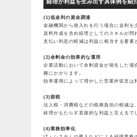
経理が利益を生み出す具体例を紹
(1)低金利の資金調達
金融機関から借入れを行う場合に金利を
資料作成を含め経理としてのスキルが問
支払い利息の軽減は利益に相当する要素
(2)余剰金の効果的な運用
企業活動において余剰資金が発生した場
腕にかかります。
効率運用によって増やした営業外収支は
(3)節税
法人税・消費税などの税務負担の軽減は
経理がもたらす直接的な利益と言えるで
(4)業務効率化
IT・システムの導入などによる経理業務