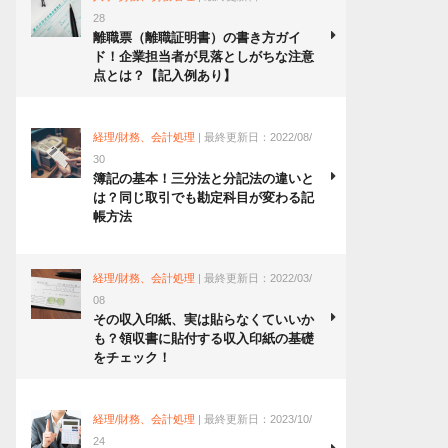
28
離職票（離職証明書）の書き方ガイ
ド！企業担当者が見落としがちな注意
点とは？【記入例あり】
経理/財務、会計処理
| 最終更新日：2022/08/
30
簿記の基本！三分法と分記法の違いと
は？同じ取引でも勘定科目が変わる記
帳方法
経理/財務、会計処理
| 最終更新日：2022/03/
08
その収入印紙、実は貼らなくていいか
も？領収書に貼付する収入印紙の基礎
をチェック！
経理/財務、会計処理
| 最終更新日：2023/10/
24