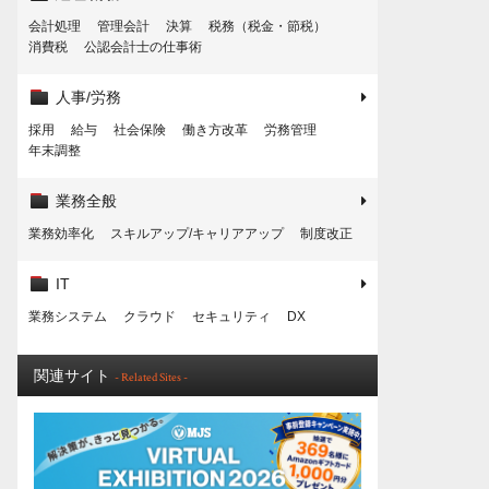
会計処理
管理会計
決算
税務（税金・節税）
消費税
公認会計士の仕事術
人事/労務
採用
給与
社会保険
働き方改革
労務管理
年末調整
業務全般
業務効率化
スキルアップ/キャリアアップ
制度改正
IT
業務システム
クラウド
セキュリティ
DX
関連サイト
- Related Sites -