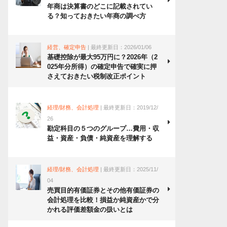
年商は決算書のどこに記載されてい
る？知っておきたい年商の調べ方
経営、確定申告
| 最終更新日：2026/01/06
基礎控除が最大95万円に？2026年（2
025年分所得）の確定申告で確実に押
さえておきたい税制改正ポイント
経理/財務、会計処理
| 最終更新日：2019/12/
26
勘定科目の５つのグループ…費用・収
益・資産・負債・純資産を理解する
経理/財務、会計処理
| 最終更新日：2025/11/
04
売買目的有価証券とその他有価証券の
会計処理を比較！損益か純資産かで分
かれる評価差額金の扱いとは