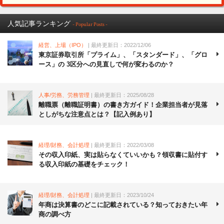
人気記事ランキング
- Popular Posts -
経営、上場（IPO）
| 最終更新日：2022/12/06
東京証券取引所「プライム」、「スタンダード」、「グロ
ース」の 3区分への見直しで何が変わるのか？
人事/労務、労務管理
| 最終更新日：2025/08/28
離職票（離職証明書）の書き方ガイド！企業担当者が見落
としがちな注意点とは？【記入例あり】
経理/財務、会計処理
| 最終更新日：2022/03/08
その収入印紙、実は貼らなくていいかも？領収書に貼付す
る収入印紙の基礎をチェック！
経理/財務、会計処理
| 最終更新日：2023/10/24
年商は決算書のどこに記載されている？知っておきたい年
商の調べ方