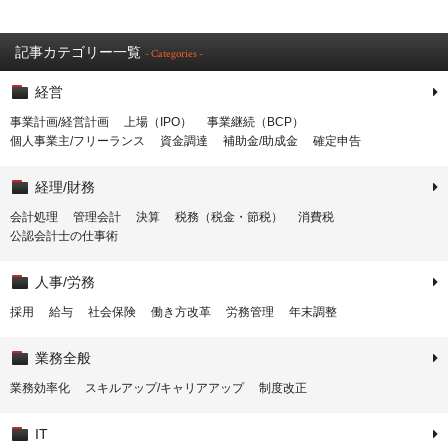
記事カテゴリー一覧
- Categories -
経営
事業計画/経営計画
上場（IPO）
事業継続（BCP）
個人事業主/フリーランス
資金調達
補助金/助成金
確定申告
経理/財務
会計処理
管理会計
決算
税務（税金・節税）
消費税
公認会計士の仕事術
人事/労務
採用
給与
社会保険
働き方改革
労務管理
年末調整
業務全般
業務効率化
スキルアップ/キャリアアップ
制度改正
IT