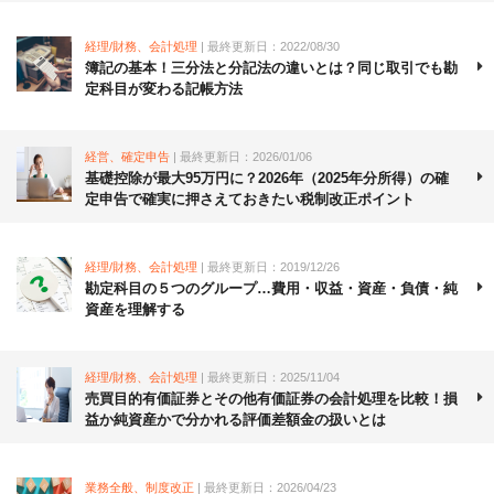
経理/財務、会計処理
| 最終更新日：2022/08/30
簿記の基本！三分法と分記法の違いとは？同じ取引でも勘
定科目が変わる記帳方法
経営、確定申告
| 最終更新日：2026/01/06
基礎控除が最大95万円に？2026年（2025年分所得）の確
定申告で確実に押さえておきたい税制改正ポイント
経理/財務、会計処理
| 最終更新日：2019/12/26
勘定科目の５つのグループ…費用・収益・資産・負債・純
資産を理解する
経理/財務、会計処理
| 最終更新日：2025/11/04
売買目的有価証券とその他有価証券の会計処理を比較！損
益か純資産かで分かれる評価差額金の扱いとは
業務全般、制度改正
| 最終更新日：2026/04/23