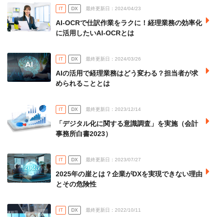
IT
DX
最終更新日：2024/04/23
AI-OCRで仕訳作業をラクに！経理業務の効率化
に活用したいAI-OCRとは
IT
DX
最終更新日：2024/03/26
AIの活用で経理業務はどう変わる？担当者が求
められることとは
IT
DX
最終更新日：2023/12/14
「デジタル化に関する意識調査」を実施（会計
事務所白書2023）
IT
DX
最終更新日：2023/07/27
2025年の崖とは？企業がDXを実現できない理由
とその危険性
IT
DX
最終更新日：2022/10/11