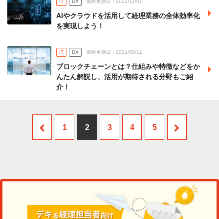
IT
DX
最終更新日：2021/12/07
AIやクラウドを活用して経理業務の全体効率化
を実現しよう！
IT
DX
最終更新日：2021/08/11
ブロックチェーンとは？仕組みや特徴などをか
んたん解説し、活用が期待される分野もご紹
介！
1
2
3
4
5