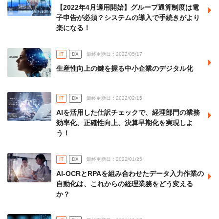
【2022年4月適用開始】グループ通算制度は電
子申告が必須？システムの導入で手続きがより
楽になる！
IT
DX
最終更新日：2022/05/17
生産性向上の鍵を握る中小企業のデジタル化
IT
DX
最終更新日：2022/02/15
AIを活用した仕訳チェックで、経理部門の業務
効率化、正確性向上、決算早期化を実現しよ
う！
IT
DX
最終更新日：2022/01/25
AI-OCRとRPAを組み合わせたデータ入力作業の
自動化は、これからの経理業務をどう変える
か？