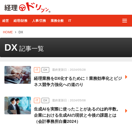
経理ドリブン
経営
経理/財務
人事/労務
業務全般
IT
HOME
DX
DX
記事一覧
IT
DX
最終更新日：2024/05/28
経理業務をDX化するために！業務効率化とビジ
ネス競争力強化への道のり
IT
DX
最終更新日：2024/05/08
生成AIを実際に使ったことがあるのは約半数。
企業における生成AIの現状と今後の課題とは
（会計事務所白書2024）