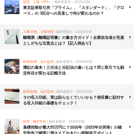
経営、上場（IPO）
| 最終更新日：2022/12/06
東京証券取引所「プライム」、「スタンダード」、「グロ
ース」の 3区分への見直しで何が変わるのか？
人事/労務、労務管理
| 最終更新日：2025/08/28
離職票（離職証明書）の書き方ガイド！企業担当者が見落
としがちな注意点とは？【記入例あり】
経理/財務、会計処理
| 最終更新日：2022/08/30
簿記の基本！三分法と分記法の違いとは？同じ取引でも勘
定科目が変わる記帳方法
経理/財務、会計処理
| 最終更新日：2022/03/08
その収入印紙、実は貼らなくていいかも？領収書に貼付す
る収入印紙の基礎をチェック！
経営、確定申告
| 最終更新日：2026/01/06
基礎控除が最大95万円に？2026年（2025年分所得）の確
定申告で確実に押さえておきたい税制改正ポイント