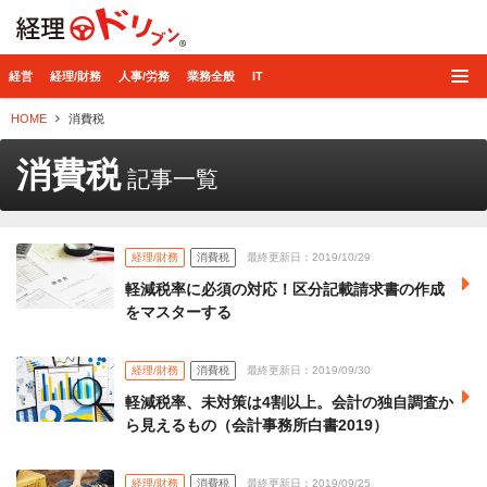
経理ドリブン
経営
経理/財務
人事/労務
業務全般
IT
HOME
消費税
消費税
記事一覧
経理/財務
消費税
最終更新日：2019/10/29
軽減税率に必須の対応！区分記載請求書の作成
をマスターする
経理/財務
消費税
最終更新日：2019/09/30
軽減税率、未対策は4割以上。会計の独自調査か
ら見えるもの（会計事務所白書2019）
経理/財務
消費税
最終更新日：2019/09/25