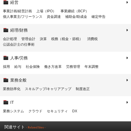
経営
事業計画/経営計画
上場（IPO）
事業継続（BCP）
個人事業主/フリーランス
資金調達
補助金/助成金
確定申告
経理/財務
会計処理
管理会計
決算
税務（税金・節税）
消費税
公認会計士の仕事術
人事/労務
採用
給与
社会保険
働き方改革
労務管理
年末調整
業務全般
業務効率化
スキルアップ/キャリアアップ
制度改正
IT
業務システム
クラウド
セキュリティ
DX
関連サイト
- Related Sites -