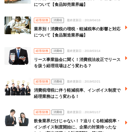
について【食品卸売業界編】
経理/財務
消費税
最終更新日：2019/04/16
業界別！消費税の増税・軽減税率の影響と対応
について【食品製造業界編】
経理/財務
消費税
最終更新日：2019/03/14
リース事業協会に聞く！消費税法改正でリース
を扱う経理現場はどう変わる？
経理/財務
消費税
最終更新日：2019/02/21
消費税増税に伴う軽減税率、インボイス制度で
経理業務はこう変わる！
経理/財務
消費税
最終更新日：2019/01/17
飲食業界だけじゃない！？迫りくる軽減税率・
インボイス制度開始に、企業の対策待ったな