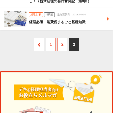
し！（新米経理の会計奮闘記 第8回）
経理/財務
消費税
最終更新日：2018/04/10
経理必須！消費税まるごと基礎知識
1
2
3