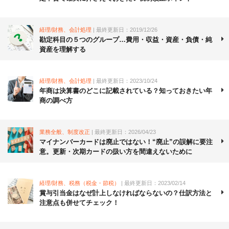
経理/財務、会計処理
| 最終更新日：2019/12/26
勘定科目の５つのグループ…費用・収益・資産・負債・純
資産を理解する
経理/財務、会計処理
| 最終更新日：2023/10/24
年商は決算書のどこに記載されている？知っておきたい年
商の調べ方
業務全般、制度改正
| 最終更新日：2026/04/23
マイナンバーカードは廃止ではない！“廃止”の誤解に要注
意。更新・次期カードの扱い方を間違えないために
経理/財務、税務（税金・節税）
| 最終更新日：2023/02/14
賞与引当金はなぜ計上しなければならないの？仕訳方法と
注意点も併せてチェック！