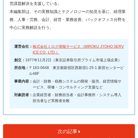
営課題解決を支援している。
本編集部は、その実務知識とテクノロジーの知見を基に、経理業
務、人事・労務、会計、経営・業務改善、バックオフィス分野を
中心に実務解説を行う。
運営会社：
株式会社ミロク情報サービス（MIROKU JYOHO SERV
ICE CO., LTD.）
創立：
1977年11月2日（東京証券取引所プライム市場上場企業）
所在地：
〒163-0648 東京都新宿区西新宿1-25-1 新宿センタービ
ル48F
事業内容：
会計・財務・税務システムの開発・販売、経営情報サ
ービス、研修・コンサルティング支援など
対象読者：
企業経営者・財務担当者・会計事務所・システム導入
担当者など実務者全般
次の記事