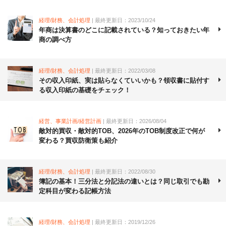
経理/財務、会計処理
| 最終更新日：2023/10/24
年商は決算書のどこに記載されている？知っておきたい年
商の調べ方
経理/財務、会計処理
| 最終更新日：2022/03/08
その収入印紙、実は貼らなくていいかも？領収書に貼付す
る収入印紙の基礎をチェック！
経営、事業計画/経営計画
| 最終更新日：2026/08/04
敵対的買収・敵対的TOB、2026年のTOB制度改正で何が
変わる？買収防衛策も紹介
経理/財務、会計処理
| 最終更新日：2022/08/30
簿記の基本！三分法と分記法の違いとは？同じ取引でも勘
定科目が変わる記帳方法
経理/財務、会計処理
| 最終更新日：2019/12/26