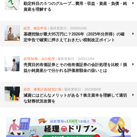
勘定科目の５つのグループ…費用・収益・資産・負債・純
資産を理解する
経営、確定申告
| 最終更新日：2026/01/06
基礎控除が最大95万円に？2026年（2025年分所得）の確
定申告で確実に押さえておきたい税制改正ポイント
経理/財務、会計処理
| 最終更新日：2025/11/04
売買目的有価証券とその他有価証券の会計処理を比較！損
益か純資産かで分かれる評価差額金の扱いとは
経営、事業計画/経営計画
| 最終更新日：2023/08/08
減資にはどんなメリットがある？株主資本を理解して適切
な財務状況改善を