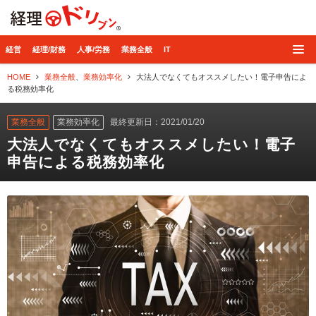
経理ドリブン
経営
経理/財務
人事/労務
業務全般
IT
HOME
業務全般
、
業務効率化
大法人でなくてもオススメしたい！電子申告によ
る税務効率化
業務全般
業務効率化
最終更新日：2021/01/20
大法人でなくてもオススメしたい！電子
申告による税務効率化