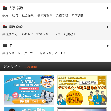
人事/労務
採用
給与
社会保険
働き方改革
労務管理
年末調整
業務全般
業務効率化
スキルアップ/キャリアアップ
制度改正
IT
業務システム
クラウド
セキュリティ
DX
関連サイト
- Related Sites -