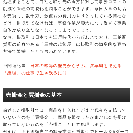
処理することで、自社と取引先の両方に対して事務コストの
削減や管理の簡易化を図ることができます。毎日大量の商品
を売買し、数千万、数億もの費用のやりとりしている商社な
どは、掛取引でなければ、事務作業が膨大になり過ぎて事業
自体が成り立たなくなってしまうでしょう。
なお、掛取引は日本でも江戸時代から行われており、三越百
貨店の前身である「三井の越後屋」は掛取引の効率的な商売
方法で繁栄したとも言われています。
※関連記事：
日本の帳簿の歴史から学ぶ。変革期を迎える
「経理」の仕事で生き残るには
売掛金と買掛金の基本
前述した掛取引では、商品を仕入れたがまだ代金を支払って
いないものを「買掛金」、商品を販売したがまだ代金を受け
取っていないものを「売掛金」として処理します。
例えば、ある酒類専門の卸売業者が掛取引でビールを5ダース