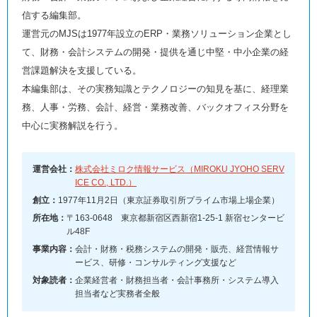
信する編集部。
運営元のMJSは1977年設立のERP・業務ソリューション企業とし
て、財務・会計システムの開発・提供を通じ中堅・中小企業の経
営課題解決を支援している。
本編集部は、その実務知識とテクノロジーの知見を基に、経理業
務、人事・労務、会計、経営・業務改善、バックオフィス分野を
中心に実務解説を行う。
運営会社：
株式会社ミロク情報サービス（MIROKU JYOHO SERV
ICE CO., LTD.）
創立：
1977年11月2日（東京証券取引所プライム市場上場企業）
所在地：
〒163-0648 東京都新宿区西新宿1-25-1 新宿センタービ
ル48F
事業内容：
会計・財務・税務システムの開発・販売、経営情報サ
ービス、研修・コンサルティング支援など
対象読者：
企業経営者・財務担当者・会計事務所・システム導入
担当者など実務者全般