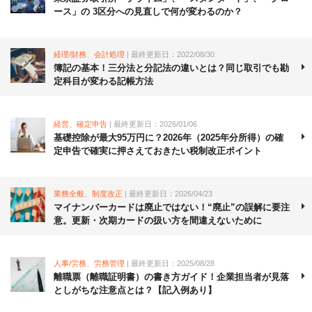
ース」の 3区分への見直しで何が変わるのか？
経理/財務、会計処理
| 最終更新日：2022/08/30
簿記の基本！三分法と分記法の違いとは？同じ取引でも勘
定科目が変わる記帳方法
経営、確定申告
| 最終更新日：2026/01/06
基礎控除が最大95万円に？2026年（2025年分所得）の確
定申告で確実に押さえておきたい税制改正ポイント
業務全般、制度改正
| 最終更新日：2026/04/23
マイナンバーカードは廃止ではない！“廃止”の誤解に要注
意。更新・次期カードの扱い方を間違えないために
人事/労務、労務管理
| 最終更新日：2025/08/28
離職票（離職証明書）の書き方ガイド！企業担当者が見落
としがちな注意点とは？【記入例あり】