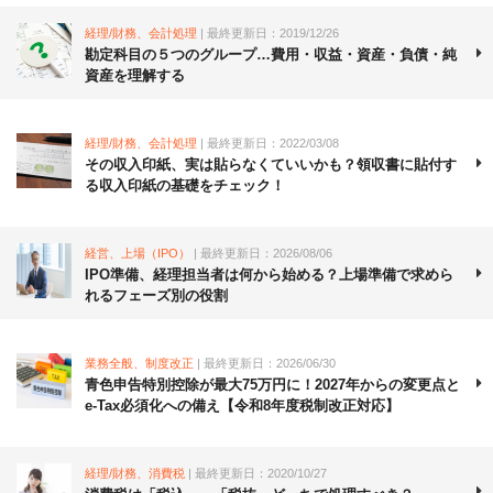
経理/財務、会計処理
| 最終更新日：2019/12/26
勘定科目の５つのグループ…費用・収益・資産・負債・純
資産を理解する
経理/財務、会計処理
| 最終更新日：2022/03/08
その収入印紙、実は貼らなくていいかも？領収書に貼付す
る収入印紙の基礎をチェック！
経営、上場（IPO）
| 最終更新日：2026/08/06
IPO準備、経理担当者は何から始める？上場準備で求めら
れるフェーズ別の役割
業務全般、制度改正
| 最終更新日：2026/06/30
青色申告特別控除が最大75万円に！2027年からの変更点と
e-Tax必須化への備え【令和8年度税制改正対応】
経理/財務、消費税
| 最終更新日：2020/10/27