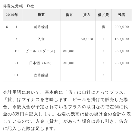
得意先元帳 D社
2019年
摘要
借方
貸方
借／貸
残高
6
1
前月繰越
借
200,000
7
入金
50,000
〃
150,000
19
ビール（5ダース）
80,000
〃
230,000
21
日本酒（6本）
30,000
〃
260,000
31
次月繰越
〃
会計用語において、基本的に「借」は自社にとってプラス、
「貸」はマイナスを意味します。ビールを掛けで販売した場
合、今後入金が予定されているプラスの取引なので左側に代
金の8万円を記入します。右端の残高は借の掛け金の合計を表
しているので、入金（貸方）があった場合は差し引き、借方
に記入した際は足します。