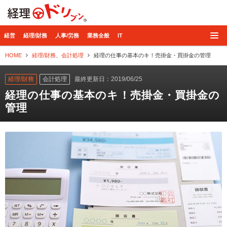
経理ドリブン
経営
経理/財務
人事/労務
業務全般
IT
HOME
経理/財務
、
会計処理
経理の仕事の基本のキ！売掛金・買掛金の管理
経理/財務
会計処理
最終更新日：2019/06/25
経理の仕事の基本のキ！売掛金・買掛金の
管理