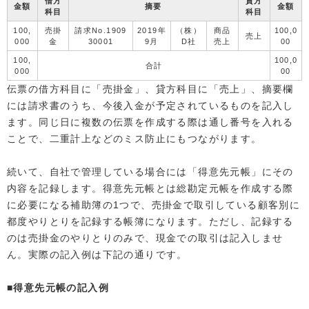
借方
貸方
金額
摘要
金額
科目
科目
100,
売掛
請求No.1909
2019年
（株）
商品
100,0
売上
000
金
30001
9月
D社
売上
00
100,
100,0
合計
000
00
伝票の借方科目に「売掛金」、貸方科目に「売上」、摘要欄
には請求書のうち、今後入金が予定されているものを記入し
ます。同じ日に複数の伝票を作成する際は通し番号を入れる
ことで、二重計上などのミス防止にもつながります。
続いて、自社で管理している場合には「得意先元帳」にその
内容を記録します。得意先元帳とは総勘定元帳を作成する際
に必要になる補助簿の1つで、売掛金で取引している顧客別に
都度やりとりを記録する帳簿になります。ただし、記録する
のは売掛金のやりとりのみで、現金での取引は記入しませ
ん。実際の記入例は下記の通りです。
■得意先元帳の記入例