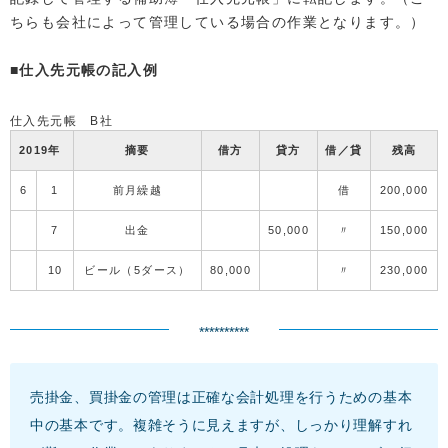
ちらも会社によって管理している場合の作業となります。）
■仕入先元帳の記入例
仕入先元帳 B社
2019年
摘要
借方
貸方
借／貸
残高
6
1
前月繰越
借
200,000
7
出金
50,000
〃
150,000
10
ビール（5ダース）
80,000
〃
230,000
**********
売掛金、買掛金の管理は正確な会計処理を行うための基本
中の基本です。複雑そうに見えますが、しっかり理解すれ