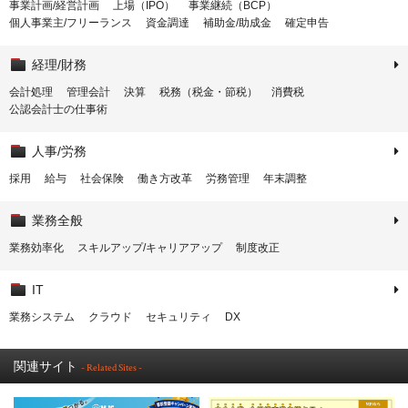
事業計画/経営計画
上場（IPO）
事業継続（BCP）
個人事業主/フリーランス
資金調達
補助金/助成金
確定申告
経理/財務
会計処理
管理会計
決算
税務（税金・節税）
消費税
公認会計士の仕事術
人事/労務
採用
給与
社会保険
働き方改革
労務管理
年末調整
業務全般
業務効率化
スキルアップ/キャリアアップ
制度改正
IT
業務システム
クラウド
セキュリティ
DX
関連サイト
- Related Sites -