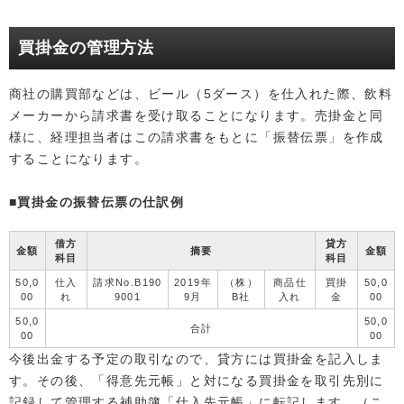
買掛金の管理方法
商社の購買部などは、ビール（5ダース）を仕入れた際、飲料
メーカーから請求書を受け取ることになります。売掛金と同
様に、経理担当者はこの請求書をもとに「振替伝票」を作成
することになります。
■買掛金の振替伝票の仕訳例
借方
貸方
金額
摘要
金額
科目
科目
50,0
仕入
請求No.B190
2019年
（株）
商品仕
買掛
50,0
00
れ
9001
9月
B社
入れ
金
00
50,0
50,0
合計
00
00
今後出金する予定の取引なので、貸方には買掛金を記入しま
す。その後、「得意先元帳」と対になる買掛金を取引先別に
記録して管理する補助簿「仕入先元帳」に転記します。（こ