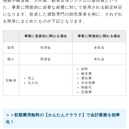
熱費や輸送費、人件費、顧客管理システムの運用費といっ
た、事業に間接的に必要な経費に対して使用される勘定科目
になります。前述した酒類専門の卸売業者を例に、それぞれ
を簡単にまとめたものが下記となります。
事業に直接的に関わる場合
事業に間接的に関わる場合
販売
売掛金
未収金
購入
買掛金
未払金
給料
輸送費
売上
通信費
対象例
仕入れ
水光熱費
制服代
設備費
＞＞初期費用無料の【かんたんクラウド】で会計業務を効率
化！