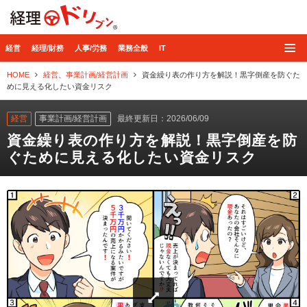
経理ドリブン
経営
経理/財務
人事/労務
業務全般
IT
HOME
経営
、
事業計画/経営計画
資金繰り表の作り方を解説！黒字倒産を防ぐた
めに見える化したい資金リスク
経営
事業計画/経営計画
最終更新日：2026/06/09
資金繰り表の作り方を解説！黒字倒産を防
ぐために見える化したい資金リスク