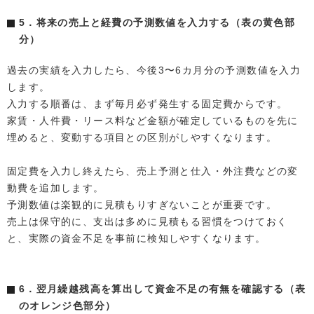
5．将来の売上と経費の予測数値を入力する（表の黄色部
分）
過去の実績を入力したら、今後3〜6カ月分の予測数値を入力
します。
入力する順番は、まず毎月必ず発生する固定費からです。
家賃・人件費・リース料など金額が確定しているものを先に
埋めると、変動する項目との区別がしやすくなります。
固定費を入力し終えたら、売上予測と仕入・外注費などの変
動費を追加します。
予測数値は楽観的に見積もりすぎないことが重要です。
売上は保守的に、支出は多めに見積もる習慣をつけておく
と、実際の資金不足を事前に検知しやすくなります。
6．翌月繰越残高を算出して資金不足の有無を確認する（表
のオレンジ色部分）