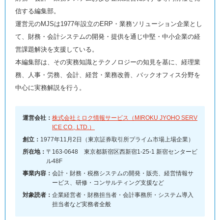
信する編集部。
運営元のMJSは1977年設立のERP・業務ソリューション企業とし
て、財務・会計システムの開発・提供を通じ中堅・中小企業の経
営課題解決を支援している。
本編集部は、その実務知識とテクノロジーの知見を基に、経理業
務、人事・労務、会計、経営・業務改善、バックオフィス分野を
中心に実務解説を行う。
運営会社：
株式会社ミロク情報サービス（MIROKU JYOHO SERV
ICE CO., LTD.）
創立：
1977年11月2日（東京証券取引所プライム市場上場企業）
所在地：
〒163-0648 東京都新宿区西新宿1-25-1 新宿センタービ
ル48F
事業内容：
会計・財務・税務システムの開発・販売、経営情報サ
ービス、研修・コンサルティング支援など
対象読者：
企業経営者・財務担当者・会計事務所・システム導入
担当者など実務者全般