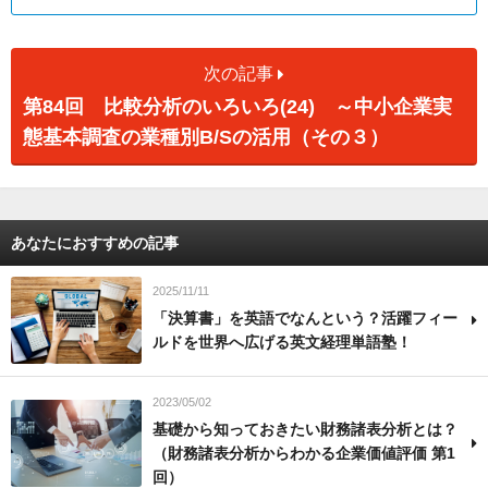
次の記事
第84回 比較分析のいろいろ(24) ～中小企業実
態基本調査の業種別B/Sの活用（その３）
あなたにおすすめの記事
2025/11/11
「決算書」を英語でなんという？活躍フィー
ルドを世界へ広げる英文経理単語塾！
2023/05/02
基礎から知っておきたい財務諸表分析とは？
（財務諸表分析からわかる企業価値評価 第1
回）