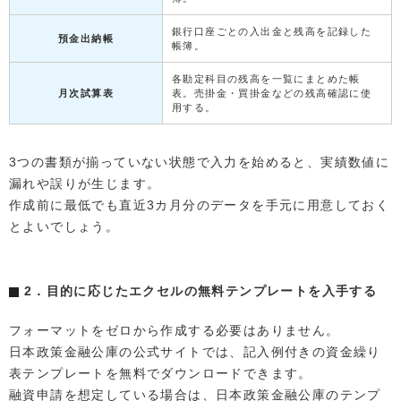
銀行口座ごとの入出金と残高を記録した
預金出納帳
帳簿。
各勘定科目の残高を一覧にまとめた帳
月次試算表
表。売掛金・買掛金などの残高確認に使
用する。
3つの書類が揃っていない状態で入力を始めると、実績数値に
漏れや誤りが生じます。
作成前に最低でも直近3カ月分のデータを手元に用意しておく
とよいでしょう。
2．目的に応じたエクセルの無料テンプレートを入手する
フォーマットをゼロから作成する必要はありません。
日本政策金融公庫の公式サイトでは、記入例付きの資金繰り
表テンプレートを無料でダウンロードできます。
融資申請を想定している場合は、日本政策金融公庫のテンプ