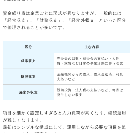
資金繰り表は企業ごとに形式が異なりますが、一般的には
「経常収支」、「財務収支」、「経常外収支」といった区分
で整理されることが多いです。
区分
主な内容
売掛金の回収・買掛金の支払い・人件
経常収支
費・家賃など日常の事業活動に伴う収支
金融機関からの借入、借入金返済、利息
財務収支
支払いなど
設備投資・法人税の支払いなど、毎月は
経常外収支
発生しない収支
項目を細かく設定しすぎると入力負荷が高くなり、継続運用
が難しくなります。
最初はシンプルな構成にして、運用しながら必要な項目を追