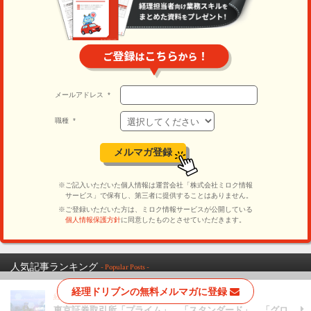
人気記事ランキング
- Popular Posts -
経理ドリブンの無料メルマガに登録
経営、上場（IPO）
| 最終更新日：2022/12/06
東京証券取引所「プライム」、「スタンダード」、「グロ