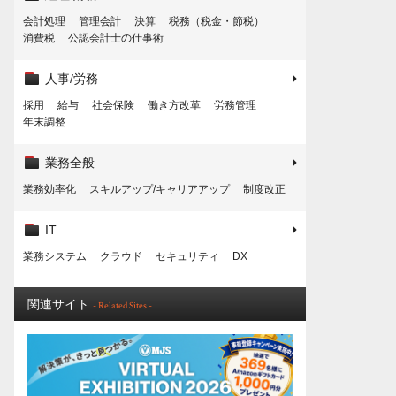
会計処理
管理会計
決算
税務（税金・節税）
消費税
公認会計士の仕事術
人事/労務
採用
給与
社会保険
働き方改革
労務管理
年末調整
業務全般
業務効率化
スキルアップ/キャリアアップ
制度改正
IT
業務システム
クラウド
セキュリティ
DX
関連サイト
- Related Sites -