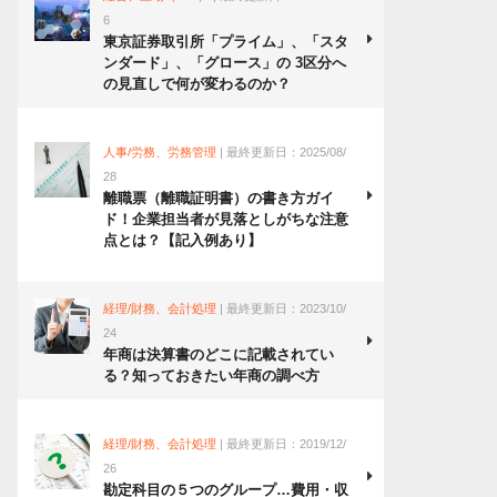
6
東京証券取引所「プライム」、「スタ
ンダード」、「グロース」の 3区分へ
の見直しで何が変わるのか？
人事/労務、労務管理
| 最終更新日：2025/08/
28
離職票（離職証明書）の書き方ガイ
ド！企業担当者が見落としがちな注意
点とは？【記入例あり】
経理/財務、会計処理
| 最終更新日：2023/10/
24
年商は決算書のどこに記載されてい
る？知っておきたい年商の調べ方
経理/財務、会計処理
| 最終更新日：2019/12/
26
勘定科目の５つのグループ…費用・収