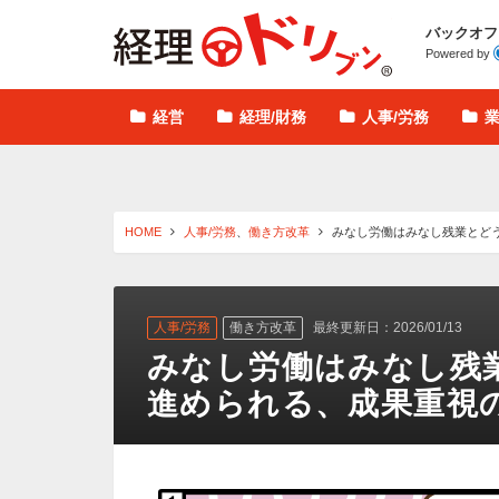
経理ドリブン
バックオフ
Powered by
経営
経理/財務
人事/労務
HOME
人事/労務
、
働き方改革
みなし労働はみなし残業とど
人事/労務
働き方改革
最終更新日：2026/01/13
みなし労働はみなし残
進められる、成果重視