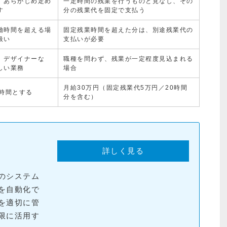
、あらかじめ定め
一定時間の残業を行うものと見なし、その
す
分の残業代を固定で支払う
働時間を超える場
固定残業時間を超えた分は、別途残業代の
扱い
支払いが必要
、デザイナーな
職種を問わず、残業が一定程度見込まれる
しい業務
場合
月給30万円（固定残業代5万円／20時間
8時間とする
分を含む）
詳しく見る
のシステム
を自動化で
を適切に管
限に活用す