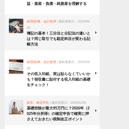
益・資産・負債・純資産を理解する
経理/財務、会計処理
| 最終更新日：2022/08/
30
簿記の基本！三分法と分記法の違いと
は？同じ取引でも勘定科目が変わる記
帳方法
経理/財務、会計処理
| 最終更新日：2022/03/
08
その収入印紙、実は貼らなくていいか
も？領収書に貼付する収入印紙の基礎
をチェック！
経営、確定申告
| 最終更新日：2026/01/06
基礎控除が最大95万円に？2026年（2
025年分所得）の確定申告で確実に押
さえておきたい税制改正ポイント