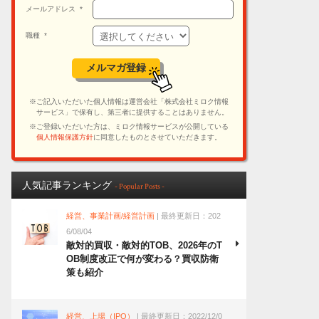
人気記事ランキング
- Popular Posts -
経営、事業計画/経営計画
| 最終更新日：202
6/08/04
敵対的買収・敵対的TOB、2026年のT
OB制度改正で何が変わる？買収防衛
策も紹介
経営、上場（IPO）
| 最終更新日：2022/12/0