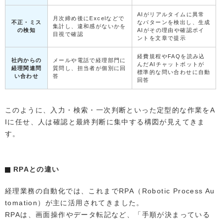
AIがリアルタイムに異常
月次締め後にExcelなどで
不正・ミス
なパターンを検出し、生成
集計し、違和感がないかを
の検知
AIがその理由や確認ポイ
目視で確認
ントを文章で提示
経費規程やFAQを読み込
社内からの
メールや電話で経理部門に
んだAIチャットボットが
経理関連問
質問し、担当者が個別に回
標準的な問い合わせに自動
い合わせ
答
回答
このように、入力・検索・一次判断といった定型的な作業をA
Iに任せ、人は確認と最終判断に集中する構図が見えてきま
す。
RPAとの違い
経理業務の自動化では、これまでRPA（Robotic Process Au
tomation）が主に活用されてきました。
RPAは、画面操作やデータ転記など、「手順が決まっている