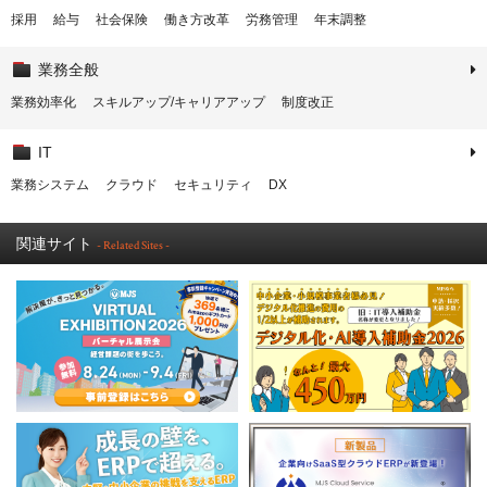
採用
給与
社会保険
働き方改革
労務管理
年末調整
業務全般
業務効率化
スキルアップ/キャリアアップ
制度改正
IT
業務システム
クラウド
セキュリティ
DX
関連サイト
- Related Sites -