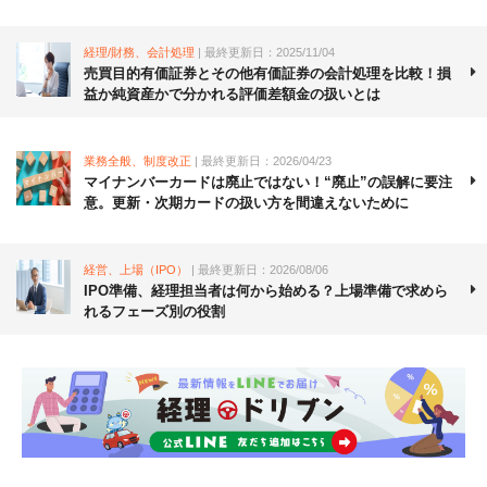
経理/財務、会計処理
| 最終更新日：2025/11/04
売買目的有価証券とその他有価証券の会計処理を比較！損
益か純資産かで分かれる評価差額金の扱いとは
業務全般、制度改正
| 最終更新日：2026/04/23
マイナンバーカードは廃止ではない！“廃止”の誤解に要注
意。更新・次期カードの扱い方を間違えないために
経営、上場（IPO）
| 最終更新日：2026/08/06
IPO準備、経理担当者は何から始める？上場準備で求めら
れるフェーズ別の役割