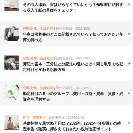
その収入印紙、実は貼らなくていいかも？領収書に貼付す
る収入印紙の基礎をチェック！
経理/財務、会計処理
| 最終更新日：2023/10/24
年商は決算書のどこに記載されている？知っておきたい年
商の調べ方
経理/財務、会計処理
| 最終更新日：2022/08/30
簿記の基本！三分法と分記法の違いとは？同じ取引でも勘
定科目が変わる記帳方法
経理/財務、会計処理
| 最終更新日：2019/12/26
勘定科目の５つのグループ…費用・収益・資産・負債・純
資産を理解する
経営、確定申告
| 最終更新日：2026/01/06
基礎控除が最大95万円に？2026年（2025年分所得）の確
定申告で確実に押さえておきたい税制改正ポイント