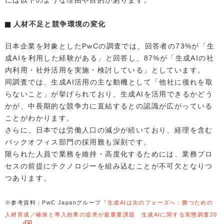
には以下のような理由や目的があります。
人材不足と競争環境の変化
日本企業を対象としたPwCの調査では、回答者の73%が「生
成AIを利用した経験がある」と回答し、87%が「生成AIの社
内利用・社外活用を実施・検討している」としています。
同調査では、生成AI活用の主な動機として「他社に後れを取
らないこと」が挙げられており、生成AIを活用できるかどう
かが、中長期的な競争力に直結するとの認識が広がっている
ことがわかります。
さらに、日本では労働人口の減少が続いており、経理を含む
バックオフィス部門の採用難も深刻です。
限られた人員で業務を維持・高度化するためには、業務プロ
セスの前提にテクノロジーを組み込むことが不可欠となりつ
つあります。
※参考資料：PwC Japanグループ「
生成AIは次のフェーズへ：勝つための
人材育成／確保と導入効果の追求が最重要課題 生成AIに関する実態調査20