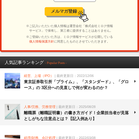
人気記事ランキング
- Popular Posts -
経営、上場（IPO）
| 最終更新日：2022/12/06
東京証券取引所「プライム」、「スタンダード」、「グロ
ース」の 3区分への見直しで何が変わるのか？
人事/労務、労務管理
| 最終更新日：2025/08/28
離職票（離職証明書）の書き方ガイド！企業担当者が見落
としがちな注意点とは？【記入例あり】
経理/財務、会計処理
| 最終更新日：2022/03/08