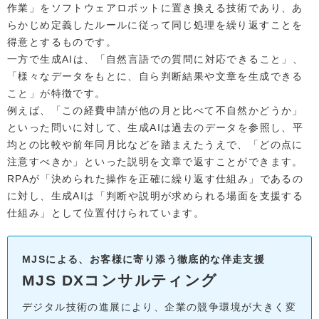
作業」をソフトウェアロボットに置き換える技術であり、あ
らかじめ定義したルールに従って同じ処理を繰り返すことを
得意とするものです。
一方で生成AIは、「自然言語での質問に対応できること」、
「様々なデータをもとに、自ら判断結果や文章を生成できる
こと」が特徴です。
例えば、「この経費申請が他の月と比べて不自然かどうか」
といった問いに対して、生成AIは過去のデータを参照し、平
均との比較や前年同月比などを踏まえたうえで、「どの点に
注意すべきか」といった説明を文章で返すことができます。
RPAが「決められた操作を正確に繰り返す仕組み」であるの
に対し、生成AIは「判断や説明が求められる場面を支援する
仕組み」として位置付けられています。
MJSによる、お客様に寄り添う徹底的な伴走支援
MJS DXコンサルティング
デジタル技術の進展により、企業の競争環境が大きく変