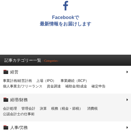
Facebookで
最新情報をお届けします
記事カテゴリー一覧
- Categories -
経営
事業計画/経営計画
上場（IPO）
事業継続（BCP）
個人事業主/フリーランス
資金調達
補助金/助成金
確定申告
経理/財務
会計処理
管理会計
決算
税務（税金・節税）
消費税
公認会計士の仕事術
人事/労務