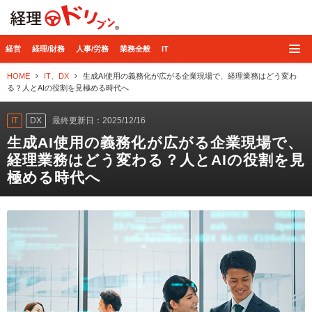
経理ドリブン
経営
経理/財務
人事/労務
業務全般
IT
HOME
IT
、
DX
生成AI使用の義務化が広がる企業現場で、経理業務はどう変わ
る？人とAIの役割を見極める時代へ
IT
DX
最終更新日：2025/12/16
生成AI使用の義務化が広がる企業現場で、
経理業務はどう変わる？人とAIの役割を見
極める時代へ