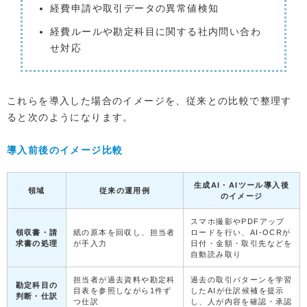
経費申請や取引データの異常値検知
経費ルールや勘定科目に関する社内問い合わ
せ対応
これらを導入した場合のイメージを、従来との比較で整理す
ると次のようになります。
導入前後のイメージ比較
生成AI・AIツール導入後
領域
従来の運用例
のイメージ
スマホ撮影やPDFアップ
領収書・請
紙の原本を回収し、担当者
ロードを行い、AI-OCRが
求書の処理
が手入力
日付・金額・取引先などを
自動読み取り
担当者が過去資料や勘定科
過去の取引パターンを学習
勘定科目の
目表を参照しながら1件ず
したAIが仕訳候補を提示
判断・仕訳
つ仕訳
し、人が内容を確認・承認