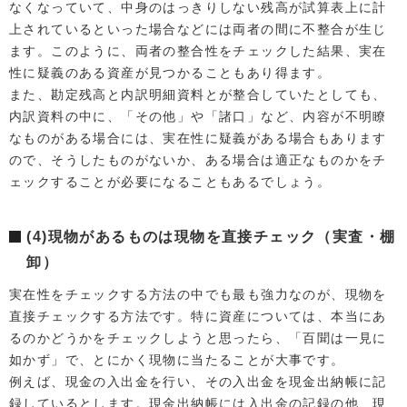
なくなっていて、中身のはっきりしない残高が試算表上に計
上されているといった場合などには両者の間に不整合が生じ
ます。このように、両者の整合性をチェックした結果、実在
性に疑義のある資産が見つかることもあり得ます。
また、勘定残高と内訳明細資料とが整合していたとしても、
内訳資料の中に、「その他」や「諸口」など、内容が不明瞭
なものがある場合には、実在性に疑義がある場合もあります
ので、そうしたものがないか、ある場合は適正なものかをチ
ェックすることが必要になることもあるでしょう。
(4)現物があるものは現物を直接チェック（実査・棚
卸）
実在性をチェックする方法の中でも最も強力なのが、現物を
直接チェックする方法です。特に資産については、本当にあ
るのかどうかをチェックしようと思ったら、「百聞は一見に
如かず」で、とにかく現物に当たることが大事です。
例えば、現金の入出金を行い、その入出金を現金出納帳に記
録しているとします。現金出納帳には入出金の記録の他、現