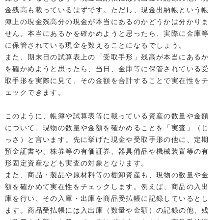
金残高も載っているはずです。ただし、現金出納帳という帳
簿上の現金残高分の現金が本当にあるのかどうかは分かりま
せん。本当にあるかを確かめようと思ったら、実際に金庫等
に保管されている現金を数えることになるでしょう。
また、期末日の試算表上の「受取手形」残高が本当にあるか
を確かめようと思ったら、当日、金庫等に保管されている受
取手形を実際に見て、その金額を合計することで実在性をチ
ェックできます。
このように、帳簿や試算表等に載っている資産の数量や金額
について、現物の数量や金額を確かめることを「実査」（じ
っさ）と言います。先に挙げた現金や受取手形の他に、定期
預金証書や、株券等の有価証券、器具備品や機械装置等の有
形固定資産なども実査の対象となります。
また、商品・製品や原材料等の棚卸資産も、現物の数量や金
額を確かめて実在性をチェックします。例えば、商品の入出
庫を行い、その入庫・出庫を商品受払帳に記録しているとし
ます。商品受払帳には入出庫（数量や金額）の記録の他、残