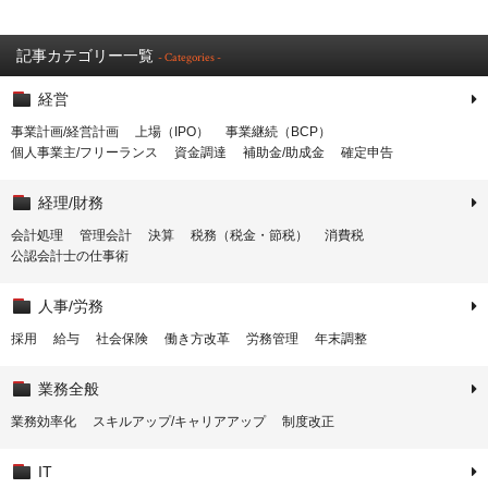
記事カテゴリー一覧
- Categories -
経営
事業計画/経営計画
上場（IPO）
事業継続（BCP）
個人事業主/フリーランス
資金調達
補助金/助成金
確定申告
経理/財務
会計処理
管理会計
決算
税務（税金・節税）
消費税
公認会計士の仕事術
人事/労務
採用
給与
社会保険
働き方改革
労務管理
年末調整
業務全般
業務効率化
スキルアップ/キャリアアップ
制度改正
IT