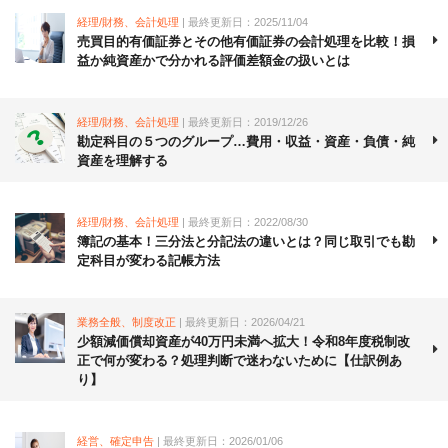
経理/財務、会計処理
| 最終更新日：2025/11/04
売買目的有価証券とその他有価証券の会計処理を比較！損
益か純資産かで分かれる評価差額金の扱いとは
経理/財務、会計処理
| 最終更新日：2019/12/26
勘定科目の５つのグループ…費用・収益・資産・負債・純
資産を理解する
経理/財務、会計処理
| 最終更新日：2022/08/30
簿記の基本！三分法と分記法の違いとは？同じ取引でも勘
定科目が変わる記帳方法
業務全般、制度改正
| 最終更新日：2026/04/21
少額減価償却資産が40万円未満へ拡大！令和8年度税制改
正で何が変わる？処理判断で迷わないために【仕訳例あ
り】
経営、確定申告
| 最終更新日：2026/01/06