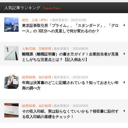
人気記事ランキング
- Popular Posts -
経営、上場（IPO）
| 最終更新日：2022/12/06
東京証券取引所「プライム」、「スタンダード」、「グロ
ース」の 3区分への見直しで何が変わるのか？
人事/労務、労務管理
| 最終更新日：2025/08/28
離職票（離職証明書）の書き方ガイド！企業担当者が見落
としがちな注意点とは？【記入例あり】
経理/財務、会計処理
| 最終更新日：2023/10/24
年商は決算書のどこに記載されている？知っておきたい年
商の調べ方
経理/財務、会計処理
| 最終更新日：2022/03/08
その収入印紙、実は貼らなくていいかも？領収書に貼付す
る収入印紙の基礎をチェック！