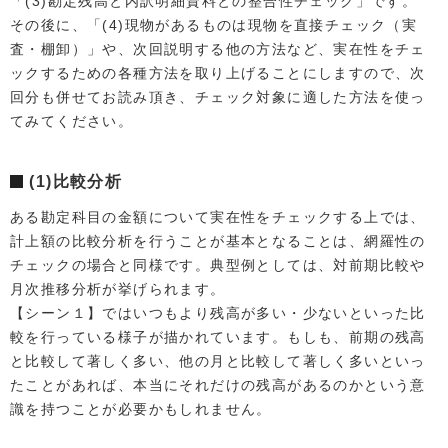
「(3)勘定残高と内訳明細資料との整合性チェック」です。
その後に、「(4)現物があるものは現物を直接チェック（実
査・棚卸）」や、次回説明する他の方法など、実在性をチェ
ックするための各種方法を取り上げることにしますので、次
回分も併せてお読み頂き、チェック対象に適した方法を使っ
てみてください。
(1)比較分析
ある勘定科目の金額について実在性をチェックする上では、
計上額の比較分析を行うことが基本となることは、網羅性の
チェックの場合と同様です。典型例としては、対前期比較や
月次推移分析が挙げられます。
【シーン１】ではいつもより残高が多い・少ないといった比
較を行っている様子が描かれています。もしも、前期の残高
と比較して著しく多い、他の月と比較して著しく多いといっ
たことがあれば、本当にそれだけの残高があるのかという意
識を持つことが必要かもしれません。