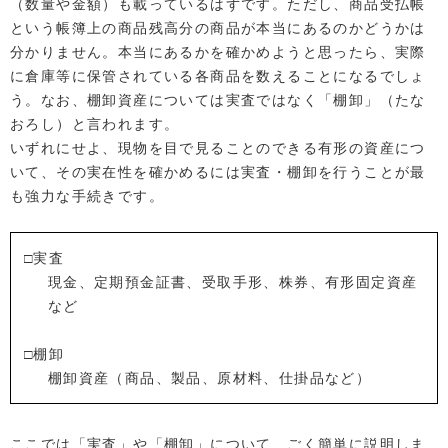
（数量や金額）も載っているはずです。ただし、商品受払帳
という帳簿上の商品残高分の商品が本当にあるのかどうかは
分かりません。本当にあるかを確かめようと思ったら、実際
に倉庫等に保管されている各商品を数えることになるでしょ
う。なお、棚卸資産については実査ではなく「棚卸」（たな
おろし）と言われます。
いずれにせよ、現物を目で見ることのできる有形の資産につ
いて、その実在性を確かめるには実査・棚卸を行うことが最
も強力な手続きです。
□実査
現金、定期預金証書、受取手形、株券、有形固定資産
など
□棚卸
棚卸資産（商品、製品、原材料、仕掛品など）
ここでは「実査」や「棚卸」について、ごく簡単に説明しま