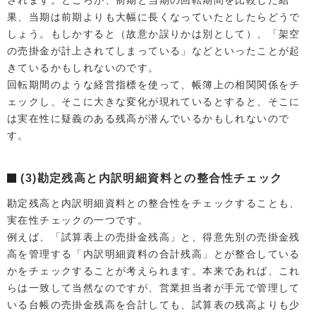
されます。ところが、前期と当期の回転期間を比較した結
果、当期は前期よりも大幅に長くなっていたとしたらどうで
しょう。もしかすると（故意か誤りかは別として）、「架空
の売掛金が計上されてしまっている」などといったことが起
きているかもしれないのです。
回転期間のような経営指標を使って、帳簿上の相関関係をチ
ェックし、そこに大きな変化が現れているとすると、そこに
は実在性に疑義のある残高が潜んでいるかもしれないので
す。
(3)勘定残高と内訳明細資料との整合性チェック
勘定残高と内訳明細資料との整合性をチェックすることも、
実在性チェックの一つです。
例えば、「試算表上の売掛金残高」と、得意先別の売掛金残
高を管理する「内訳明細資料の合計残高」とが整合している
かをチェックすることが考えられます。本来であれば、これ
らは一致して当然なのですが、営業担当者が手元で管理して
いる台帳の売掛金残高を合計しても、試算表の残高よりも少