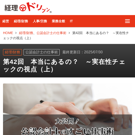
経理ドリブン
経営
経理/財務
人事/労務
業務全般
IT
HOME
経理/財務
、
公認会計士の仕事術
第42回 本当にあるの？ ～実在性チ
ェックの視点（上）
経理/財務
公認会計士の仕事術
最終更新日：2025/07/30
第42回 本当にあるの？ ～実在性チェ
ックの視点（上）