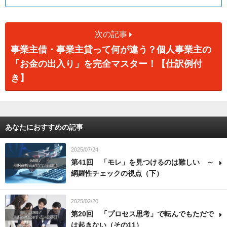
次の記事
事業主借・事業主貸って何が違う？個人事業主の
「お金の出入り」を完全マスター！【仕訳例付
き】
あなたにおすすめの記事
2025/07/24
第41回 「モレ」を見つけるのは難しい ～
網羅性チェックの視点（下）
2025/02/20
第20回 「プロセス思考」で転んでもただで
は起きない（その11）