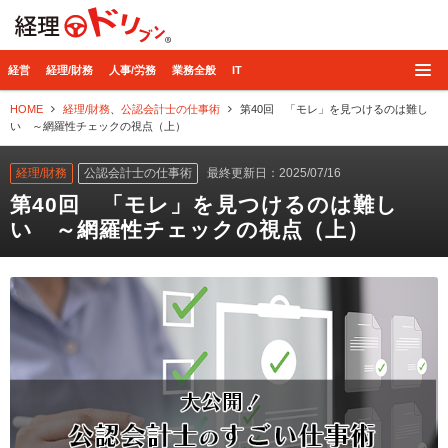
経理ドリブン
経営
経理/財務
人事/労務
業務全般
IT
HOME
経理/財務
、
公認会計士の仕事術
第40回 「モレ」を見つけるのは難し
い ～網羅性チェックの視点（上）
経理/財務
公認会計士の仕事術
最終更新日：2025/07/16
第40回 「モレ」を見つけるのは難し
い ～網羅性チェックの視点（上）