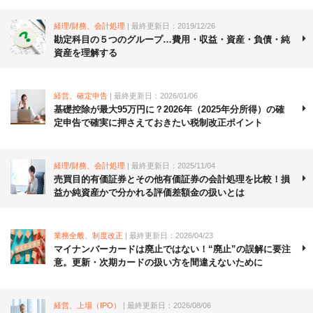
経理/財務、会計処理
| 最終更新日：2019/12/26
勘定科目の５つのグループ…費用・収益・資産・負債・純
資産を理解する
経営、確定申告
| 最終更新日：2026/01/06
基礎控除が最大95万円に？2026年（2025年分所得）の確
定申告で確実に押さえておきたい税制改正ポイント
経理/財務、会計処理
| 最終更新日：2025/11/04
売買目的有価証券とその他有価証券の会計処理を比較！損
益か純資産かで分かれる評価差額金の扱いとは
業務全般、制度改正
| 最終更新日：2026/04/23
マイナンバーカードは廃止ではない！“廃止”の誤解に要注
意。更新・次期カードの扱い方を間違えないために
経営、上場（IPO）
| 最終更新日：2026/08/06