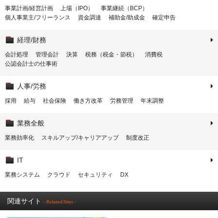
事業計画/経営計画
上場（IPO）
事業継続（BCP）
個人事業主/フリーランス
資金調達
補助金/助成金
確定申告
経理/財務
会計処理
管理会計
決算
税務（税金・節税）
消費税
公認会計士の仕事術
人事/労務
採用
給与
社会保険
働き方改革
労務管理
年末調整
業務全般
業務効率化
スキルアップ/キャリアアップ
制度改正
IT
業務システム
クラウド
セキュリティ
DX
関連サイト
- Related Sites -