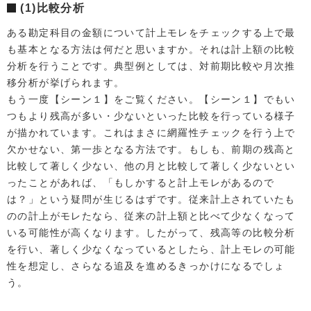
(1)比較分析
ある勘定科目の金額について計上モレをチェックする上で最
も基本となる方法は何だと思いますか。それは計上額の比較
分析を行うことです。典型例としては、対前期比較や月次推
移分析が挙げられます。
もう一度【シーン１】をご覧ください。【シーン１】でもい
つもより残高が多い・少ないといった比較を行っている様子
が描かれています。これはまさに網羅性チェックを行う上で
欠かせない、第一歩となる方法です。もしも、前期の残高と
比較して著しく少ない、他の月と比較して著しく少ないとい
ったことがあれば、「もしかすると計上モレがあるので
は？」という疑問が生じるはずです。従来計上されていたも
のの計上がモレたなら、従来の計上額と比べて少なくなって
いる可能性が高くなります。したがって、残高等の比較分析
を行い、著しく少なくなっているとしたら、計上モレの可能
性を想定し、さらなる追及を進めるきっかけになるでしょ
う。