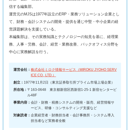
信する編集部。
運営元のMJSは1977年設立のERP・業務ソリューション企業とし
て、財務・会計システムの開発・提供を通じ中堅・中小企業の経
営課題解決を支援している。
本編集部は、その実務知識とテクノロジーの知見を基に、経理業
務、人事・労務、会計、経営・業務改善、バックオフィス分野を
中心に実務解説を行う。
運営会社：
株式会社ミロク情報サービス（MIROKU JYOHO SERV
ICE CO., LTD.）
創立：
1977年11月2日（東京証券取引所プライム市場上場企業）
所在地：
〒163-0648 東京都新宿区西新宿1-25-1 新宿センタービ
ル48F
事業内容：
会計・財務・税務システムの開発・販売、経営情報サ
ービス、研修・コンサルティング支援など
対象読者：
企業経営者・財務担当者・会計事務所・システム導入
担当者など実務者全般