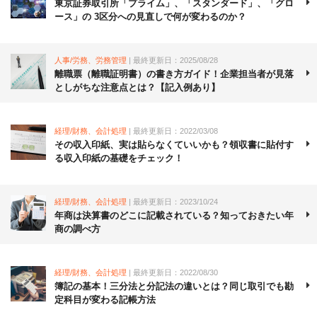
東京証券取引所「プライム」、「スタンダード」、「グロ
ース」の 3区分への見直しで何が変わるのか？
人事/労務、労務管理
| 最終更新日：2025/08/28
離職票（離職証明書）の書き方ガイド！企業担当者が見落
としがちな注意点とは？【記入例あり】
経理/財務、会計処理
| 最終更新日：2022/03/08
その収入印紙、実は貼らなくていいかも？領収書に貼付す
る収入印紙の基礎をチェック！
経理/財務、会計処理
| 最終更新日：2023/10/24
年商は決算書のどこに記載されている？知っておきたい年
商の調べ方
経理/財務、会計処理
| 最終更新日：2022/08/30
簿記の基本！三分法と分記法の違いとは？同じ取引でも勘
定科目が変わる記帳方法