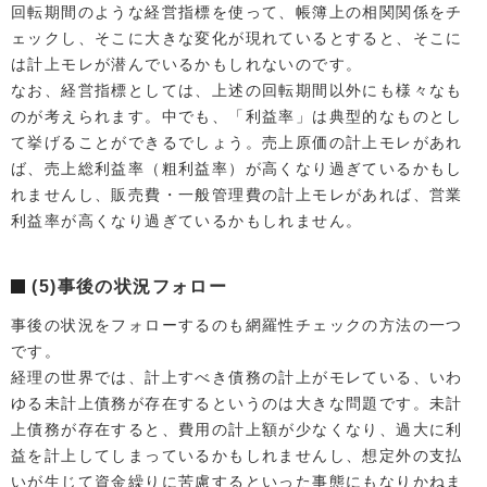
回転期間のような経営指標を使って、帳簿上の相関関係をチ
ェックし、そこに大きな変化が現れているとすると、そこに
は計上モレが潜んでいるかもしれないのです。
なお、経営指標としては、上述の回転期間以外にも様々なも
のが考えられます。中でも、「利益率」は典型的なものとし
て挙げることができるでしょう。売上原価の計上モレがあれ
ば、売上総利益率（粗利益率）が高くなり過ぎているかもし
れませんし、販売費・一般管理費の計上モレがあれば、営業
利益率が高くなり過ぎているかもしれません。
(5)事後の状況フォロー
事後の状況をフォローするのも網羅性チェックの方法の一つ
です。
経理の世界では、計上すべき債務の計上がモレている、いわ
ゆる未計上債務が存在するというのは大きな問題です。未計
上債務が存在すると、費用の計上額が少なくなり、過大に利
益を計上してしまっているかもしれませんし、想定外の支払
いが生じて資金繰りに苦慮するといった事態にもなりかねま