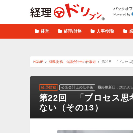
経理ドリブン
バックオフ
Powered by
経営
経理/財務
人事/労務
HOME
経理/財務
、
公認会計士の仕事術
第22回 「プロセス
経理/財務
公認会計士の仕事術
最終更新日：2025/03/
第22回 「プロセス
ない（その13）