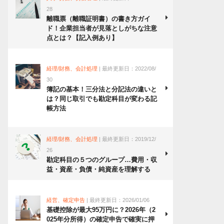
28
離職票（離職証明書）の書き方ガイ
ド！企業担当者が見落としがちな注意
点とは？【記入例あり】
経理/財務、会計処理
| 最終更新日：2022/08/
30
簿記の基本！三分法と分記法の違いと
は？同じ取引でも勘定科目が変わる記
帳方法
経理/財務、会計処理
| 最終更新日：2019/12/
26
勘定科目の５つのグループ…費用・収
益・資産・負債・純資産を理解する
経営、確定申告
| 最終更新日：2026/01/06
基礎控除が最大95万円に？2026年（2
025年分所得）の確定申告で確実に押