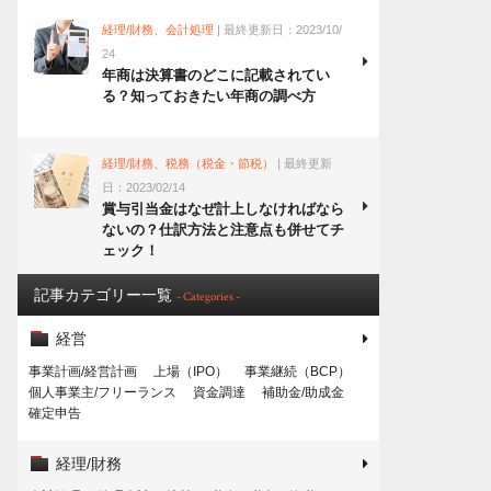
経理/財務、会計処理
| 最終更新日：2023/10/
24
年商は決算書のどこに記載されてい
る？知っておきたい年商の調べ方
経理/財務、税務（税金・節税）
| 最終更新
日：2023/02/14
賞与引当金はなぜ計上しなければなら
ないの？仕訳方法と注意点も併せてチ
ェック！
記事カテゴリー一覧
- Categories -
経営
事業計画/経営計画
上場（IPO）
事業継続（BCP）
個人事業主/フリーランス
資金調達
補助金/助成金
確定申告
経理/財務