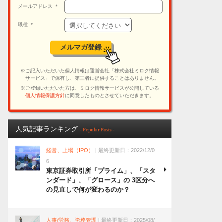
人気記事ランキング
- Popular Posts -
経営、上場（IPO）
| 最終更新日：2022/12/0
6
東京証券取引所「プライム」、「スタ
ンダード」、「グロース」の 3区分へ
の見直しで何が変わるのか？
人事/労務、労務管理
| 最終更新日：2025/08/