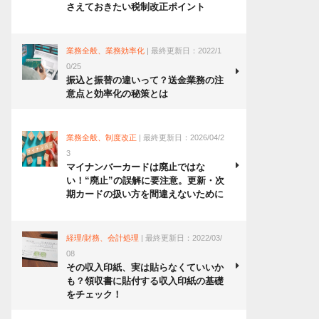
さえておきたい税制改正ポイント
業務全般、業務効率化
| 最終更新日：2022/1
0/25
振込と振替の違いって？送金業務の注
意点と効率化の秘策とは
業務全般、制度改正
| 最終更新日：2026/04/2
3
マイナンバーカードは廃止ではな
い！“廃止”の誤解に要注意。更新・次
期カードの扱い方を間違えないために
経理/財務、会計処理
| 最終更新日：2022/03/
08
その収入印紙、実は貼らなくていいか
も？領収書に貼付する収入印紙の基礎
をチェック！