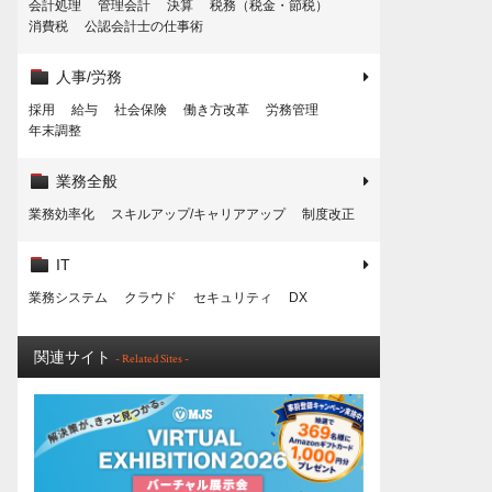
会計処理
管理会計
決算
税務（税金・節税）
消費税
公認会計士の仕事術
人事/労務
採用
給与
社会保険
働き方改革
労務管理
年末調整
業務全般
業務効率化
スキルアップ/キャリアアップ
制度改正
IT
業務システム
クラウド
セキュリティ
DX
関連サイト
- Related Sites -