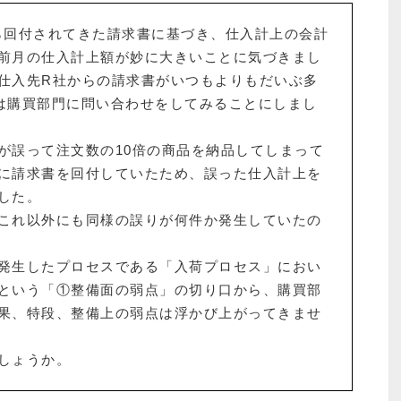
ら回付されてきた請求書に基づき、仕入計上の会計
前月の仕入計上額が妙に大きいことに気づきまし
仕入先R社からの請求書がいつもよりもだいぶ多
は購買部門に問い合わせをしてみることにしまし
が誤って注文数の10倍の商品を納品してしまって
に請求書を回付していたため、誤った仕入計上を
した。
これ以外にも同様の誤りが何件か発生していたの
発生したプロセスである「入荷プロセス」におい
という「①整備面の弱点」の切り口から、購買部
果、特段、整備上の弱点は浮かび上がってきませ
しょうか。