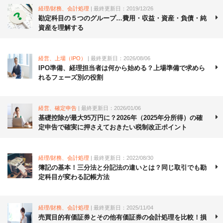
経理/財務、会計処理
| 最終更新日：2019/12/26
勘定科目の５つのグループ…費用・収益・資産・負債・純
資産を理解する
経営、上場（IPO）
| 最終更新日：2026/08/06
IPO準備、経理担当者は何から始める？上場準備で求めら
れるフェーズ別の役割
経営、確定申告
| 最終更新日：2026/01/06
基礎控除が最大95万円に？2026年（2025年分所得）の確
定申告で確実に押さえておきたい税制改正ポイント
経理/財務、会計処理
| 最終更新日：2022/08/30
簿記の基本！三分法と分記法の違いとは？同じ取引でも勘
定科目が変わる記帳方法
経理/財務、会計処理
| 最終更新日：2025/11/04
売買目的有価証券とその他有価証券の会計処理を比較！損