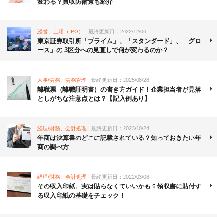
変わる？買収防衛策も紹介
経営、上場（IPO）
| 最終更新日：2022/12/06
東京証券取引所「プライム」、「スタンダード」、「グロ
ース」の 3区分への見直しで何が変わるのか？
人事/労務、労務管理
| 最終更新日：2025/08/28
離職票（離職証明書）の書き方ガイド！企業担当者が見落
としがちな注意点とは？【記入例あり】
経理/財務、会計処理
| 最終更新日：2023/10/24
年商は決算書のどこに記載されている？知っておきたい年
商の調べ方
経理/財務、会計処理
| 最終更新日：2022/03/08
その収入印紙、実は貼らなくていいかも？領収書に貼付す
る収入印紙の基礎をチェック！