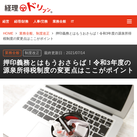
経理ドリブン
経営
経理/財務
人事/労務
業務全般
IT
HOME
業務全般
、
制度改正
押印義務とはもうおさらば！令和3年度の源泉所得
税制度の変更点はここがポイント
業務全般
制度改正
最終更新日：2021/07/14
押印義務とはもうおさらば！令和3年度の
源泉所得税制度の変更点はここがポイント