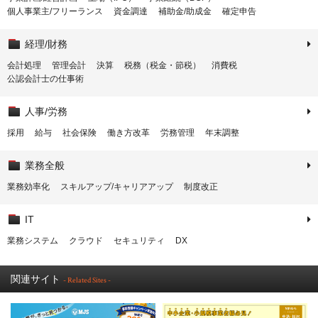
個人事業主/フリーランス
資金調達
補助金/助成金
確定申告
経理/財務
会計処理
管理会計
決算
税務（税金・節税）
消費税
公認会計士の仕事術
人事/労務
採用
給与
社会保険
働き方改革
労務管理
年末調整
業務全般
業務効率化
スキルアップ/キャリアアップ
制度改正
IT
業務システム
クラウド
セキュリティ
DX
関連サイト
- Related Sites -