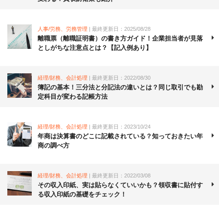
人事/労務、労務管理
| 最終更新日：2025/08/28
離職票（離職証明書）の書き方ガイド！企業担当者が見落
としがちな注意点とは？【記入例あり】
経理/財務、会計処理
| 最終更新日：2022/08/30
簿記の基本！三分法と分記法の違いとは？同じ取引でも勘
定科目が変わる記帳方法
経理/財務、会計処理
| 最終更新日：2023/10/24
年商は決算書のどこに記載されている？知っておきたい年
商の調べ方
経理/財務、会計処理
| 最終更新日：2022/03/08
その収入印紙、実は貼らなくていいかも？領収書に貼付す
る収入印紙の基礎をチェック！