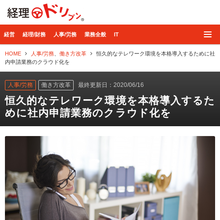
経理ドリブン
経営
経理/財務
人事/労務
業務全般
IT
HOME
人事/労務
、
働き方改革
恒久的なテレワーク環境を本格導入するために社
内申請業務のクラウド化を
人事/労務
働き方改革
最終更新日：2020/06/16
恒久的なテレワーク環境を本格導入するた
めに社内申請業務のクラウド化を