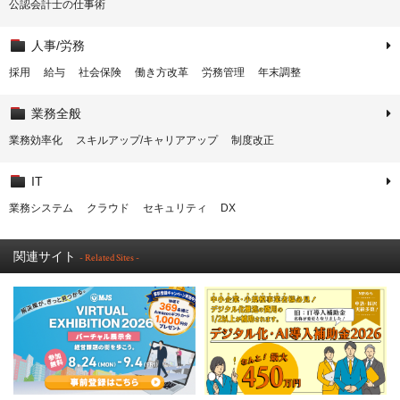
公認会計士の仕事術
人事/労務
採用
給与
社会保険
働き方改革
労務管理
年末調整
業務全般
業務効率化
スキルアップ/キャリアアップ
制度改正
IT
業務システム
クラウド
セキュリティ
DX
関連サイト
- Related Sites -