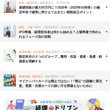
経営、確定申告
| 最終更新日：2026/01/06
基礎控除が最大95万円に？2026年（2025年分所得）の確
定申告で確実に押さえておきたい税制改正ポイント
経営、上場（IPO）
| 最終更新日：2026/08/06
IPO準備、経理担当者は何から始める？上場準備で求めら
れるフェーズ別の役割
経理/財務、会計処理
| 最終更新日：2019/12/26
勘定科目の５つのグループ…費用・収益・資産・負債・純
資産を理解する
業務全般、制度改正
| 最終更新日：2026/04/23
マイナンバーカードは廃止ではない！“廃止”の誤解に要注
意。更新・次期カードの扱い方を間違えないために