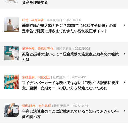
資産を理解する
経営、確定申告
| 最終更新日：2026/01/06
基礎控除が最大95万円に？2026年（2025年分所得）の確
定申告で確実に押さえておきたい税制改正ポイント
業務全般、業務効率化
| 最終更新日：2022/10/25
振込と振替の違いって？送金業務の注意点と効率化の秘策
とは
業務全般、制度改正
| 最終更新日：2026/04/23
マイナンバーカードは廃止ではない！“廃止”の誤解に要注
意。更新・次期カードの扱い方を間違えないために
経理/財務、会計処理
| 最終更新日：2023/10/24
年商は決算書のどこに記載されている？知っておきたい年
商の調べ方