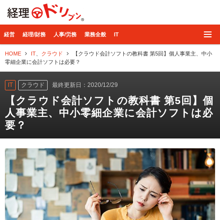
経理ドリブン
経営
経理/財務
人事/労務
業務全般
IT
HOME
IT
、
クラウド
【クラウド会計ソフトの教科書 第5回】個人事業主、中小
零細企業に会計ソフトは必要？
IT
クラウド
最終更新日：2020/12/29
【クラウド会計ソフトの教科書 第5回】個
人事業主、中小零細企業に会計ソフトは必
要？