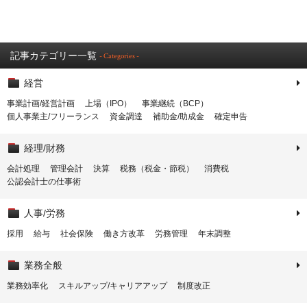
記事カテゴリー一覧
- Categories -
経営
事業計画/経営計画
上場（IPO）
事業継続（BCP）
個人事業主/フリーランス
資金調達
補助金/助成金
確定申告
経理/財務
会計処理
管理会計
決算
税務（税金・節税）
消費税
公認会計士の仕事術
人事/労務
採用
給与
社会保険
働き方改革
労務管理
年末調整
業務全般
業務効率化
スキルアップ/キャリアアップ
制度改正