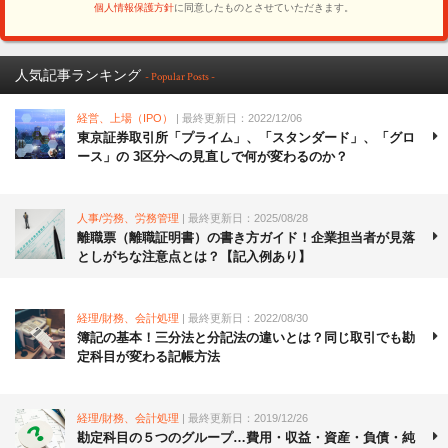
人気記事ランキング
- Popular Posts -
経営、上場（IPO）
| 最終更新日：2022/12/06
東京証券取引所「プライム」、「スタンダード」、「グロ
ース」の 3区分への見直しで何が変わるのか？
人事/労務、労務管理
| 最終更新日：2025/08/28
離職票（離職証明書）の書き方ガイド！企業担当者が見落
としがちな注意点とは？【記入例あり】
経理/財務、会計処理
| 最終更新日：2022/08/30
簿記の基本！三分法と分記法の違いとは？同じ取引でも勘
定科目が変わる記帳方法
経理/財務、会計処理
| 最終更新日：2019/12/26
勘定科目の５つのグループ…費用・収益・資産・負債・純