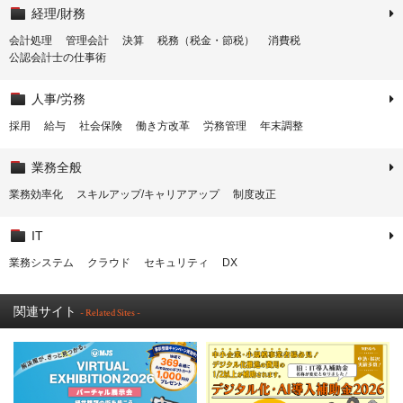
経理/財務
会計処理
管理会計
決算
税務（税金・節税）
消費税
公認会計士の仕事術
人事/労務
採用
給与
社会保険
働き方改革
労務管理
年末調整
業務全般
業務効率化
スキルアップ/キャリアアップ
制度改正
IT
業務システム
クラウド
セキュリティ
DX
関連サイト
- Related Sites -