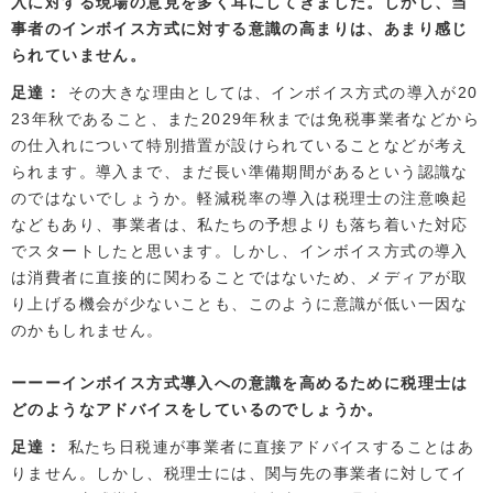
入に対する現場の意見を多く耳にしてきました。しかし、当
事者のインボイス方式に対する意識の高まりは、あまり感じ
られていません。
足達
その大きな理由としては、インボイス方式の導入が20
23年秋であること、また2029年秋までは免税事業者などから
の仕入れについて特別措置が設けられていることなどが考え
られます。導入まで、まだ長い準備期間があるという認識な
のではないでしょうか。軽減税率の導入は税理士の注意喚起
などもあり、事業者は、私たちの予想よりも落ち着いた対応
でスタートしたと思います。しかし、インボイス方式の導入
は消費者に直接的に関わることではないため、メディアが取
り上げる機会が少ないことも、このように意識が低い一因な
のかもしれません。
インボイス方式導入への意識を高めるために税理士は
どのようなアドバイスをしているのでしょうか。
足達
私たち日税連が事業者に直接アドバイスすることはあ
りません。しかし、税理士には、関与先の事業者に対してイ