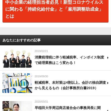
中小企業の経理担当者必見！新型コロナウイルス
に関わる「持続化給付金」と「雇用調整助成金」
とは
あなたにおすすめの記事
2019/02/21
消費税増税に伴う軽減税率、インボイス制度
で経理業務はこう変わる！
2019/09/30
軽減税率、未対策は4割以上。会計の独自調査
から見えるもの（会計事務所白書2019）
2020/03/31
早稲田大学周辺商店連合会の事務局長に聞