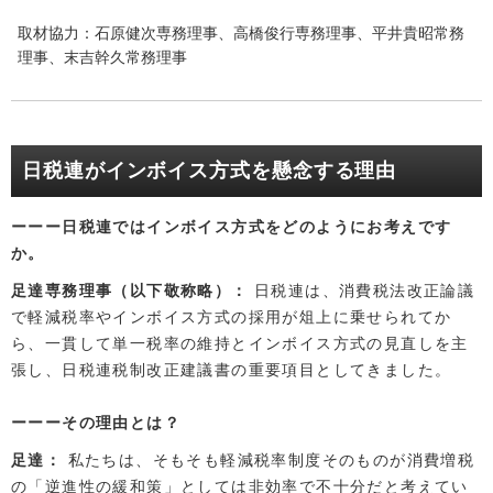
取材協力：石原健次専務理事、高橋俊行専務理事、平井貴昭常務
理事、末吉幹久常務理事
日税連がインボイス方式を懸念する理由
日税連ではインボイス方式をどのようにお考えです
か。
足達専務理事（以下敬称略）
日税連は、消費税法改正論議
で軽減税率やインボイス方式の採用が俎上に乗せられてか
ら、一貫して単一税率の維持とインボイス方式の見直しを主
張し、日税連税制改正建議書の重要項目としてきました。
その理由とは？
足達
私たちは、そもそも軽減税率制度そのものが消費増税
の「逆進性の緩和策」としては非効率で不十分だと考えてい