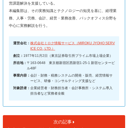
営課題解決を支援している。
本編集部は、その実務知識とテクノロジーの知見を基に、経理業
務、人事・労務、会計、経営・業務改善、バックオフィス分野を
中心に実務解説を行う。
運営会社：
株式会社ミロク情報サービス（MIROKU JYOHO SERV
ICE CO., LTD.）
創立：
1977年11月2日（東京証券取引所プライム市場上場企業）
所在地：
〒163-0648 東京都新宿区西新宿1-25-1 新宿センタービ
ル48F
事業内容：
会計・財務・税務システムの開発・販売、経営情報サ
ービス、研修・コンサルティング支援など
対象読者：
企業経営者・財務担当者・会計事務所・システム導入
担当者など実務者全般
次の記事