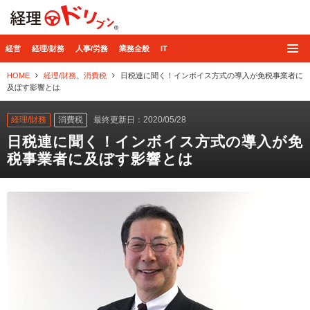
経理ドリブン
経営
経理/財務
人事/労務
業務全般
IT
HOME
経理/財務
、
消費税
日税連に聞く！インボイス方式の導入が免税事業者に
及ぼす影響とは
経理/財務
消費税
最終更新日：2020/05/28
日税連に聞く！インボイス方式の導入が免
税事業者に及ぼす影響とは