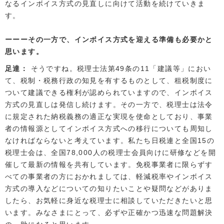
なるインボイス方式の見直しに向けて活動を続けていきま
す。
その一方で、インボイス方式を迎える準備も必要かと
思います。
足達
そうですね。税理士法第49条の11「建議等」におい
て、税制・税務行政の知見を有するものとして、租税制度に
ついて建議できる権利が認められていますので、インボイス
方式の見直しは発信し続けます。その一方で、税理士は法令
に規定された納税義務の適正な実現を使命としており、事業
者の情報源としてインボイス方式への移行についても周知し
なければならないと考えています。私たち日税連と全国15の
税理士会は、全国78,000人の税理士会員向けに研修などを開
催して最新の情報を共有しています。免税事業者に限らずす
べての事業者の方におかれましては、軽減税率やインボイス
方式の導入などについての知りたいことや疑問などがありま
したら、お気軽に身近な税理士に相談していただきたいと思
います。みなさまにとって、必ずや正確かつ迅速な問題解決