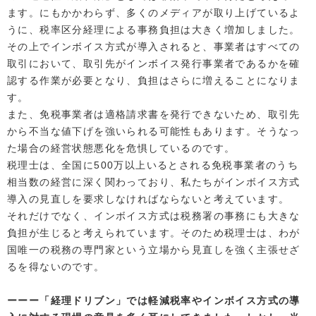
ます。にもかかわらず、多くのメディアが取り上げているよ
うに、税率区分経理による事務負担は大きく増加しました。
その上でインボイス方式が導入されると、事業者はすべての
取引において、取引先がインボイス発行事業者であるかを確
認する作業が必要となり、負担はさらに増えることになりま
す。
また、免税事業者は適格請求書を発行できないため、取引先
から不当な値下げを強いられる可能性もあります。そうなっ
た場合の経営状態悪化を危惧しているのです。
税理士は、全国に500万以上いるとされる免税事業者のうち
相当数の経営に深く関わっており、私たちがインボイス方式
導入の見直しを要求しなければならないと考えています。
それだけでなく、インボイス方式は税務署の事務にも大きな
負担が生じると考えられています。そのため税理士は、わが
国唯一の税務の専門家という立場から見直しを強く主張せざ
るを得ないのです。
「経理ドリブン」では軽減税率やインボイス方式の導