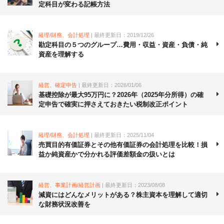
定科目が変わる記帳方法
経理/財務、会計処理
| 最終更新日：2019/12/26
勘定科目の５つのグループ…費用・収益・資産・負債・純
資産を理解する
経営、確定申告
| 最終更新日：2026/01/06
基礎控除が最大95万円に？2026年（2025年分所得）の確
定申告で確実に押さえておきたい税制改正ポイント
経理/財務、会計処理
| 最終更新日：2025/11/04
売買目的有価証券とその他有価証券の会計処理を比較！損
益か純資産かで分かれる評価差額金の扱いとは
経営、事業計画/経営計画
| 最終更新日：2023/08/08
減資にはどんなメリットがある？株主資本を理解して適切
な財務状況改善を