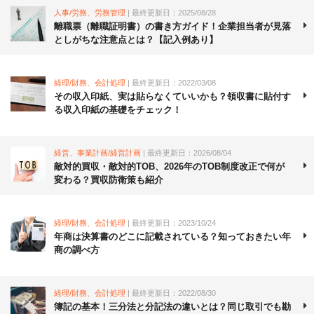
人事/労務、労務管理
| 最終更新日：2025/08/28
離職票（離職証明書）の書き方ガイド！企業担当者が見落
としがちな注意点とは？【記入例あり】
経理/財務、会計処理
| 最終更新日：2022/03/08
その収入印紙、実は貼らなくていいかも？領収書に貼付す
る収入印紙の基礎をチェック！
経営、事業計画/経営計画
| 最終更新日：2026/08/04
敵対的買収・敵対的TOB、2026年のTOB制度改正で何が
変わる？買収防衛策も紹介
経理/財務、会計処理
| 最終更新日：2023/10/24
年商は決算書のどこに記載されている？知っておきたい年
商の調べ方
経理/財務、会計処理
| 最終更新日：2022/08/30
簿記の基本！三分法と分記法の違いとは？同じ取引でも勘