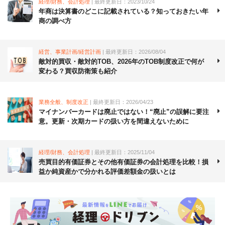
経理/財務、会計処理
| 最終更新日：2023/10/24
年商は決算書のどこに記載されている？知っておきたい年
商の調べ方
経営、事業計画/経営計画
| 最終更新日：2026/08/04
敵対的買収・敵対的TOB、2026年のTOB制度改正で何が
変わる？買収防衛策も紹介
業務全般、制度改正
| 最終更新日：2026/04/23
マイナンバーカードは廃止ではない！“廃止”の誤解に要注
意。更新・次期カードの扱い方を間違えないために
経理/財務、会計処理
| 最終更新日：2025/11/04
売買目的有価証券とその他有価証券の会計処理を比較！損
益か純資産かで分かれる評価差額金の扱いとは