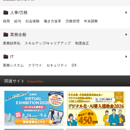
人事/労務
採用
給与
社会保険
働き方改革
労務管理
年末調整
業務全般
業務効率化
スキルアップ/キャリアアップ
制度改正
IT
業務システム
クラウド
セキュリティ
DX
関連サイト
- Related Sites -