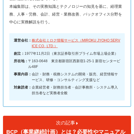
本編集部は、その実務知識とテクノロジーの知見を基に、経理業
務、人事・労務、会計、経営・業務改善、バックオフィス分野を
中心に実務解説を行う。
運営会社：
株式会社ミロク情報サービス（MIROKU JYOHO SERV
ICE CO., LTD.）
創立：
1977年11月2日（東京証券取引所プライム市場上場企業）
所在地：
〒163-0648 東京都新宿区西新宿1-25-1 新宿センタービ
ル48F
事業内容：
会計・財務・税務システムの開発・販売、経営情報サ
ービス、研修・コンサルティング支援など
対象読者：
企業経営者・財務担当者・会計事務所・システム導入
担当者など実務者全般
次の記事
BCP（事業継続計画）とは？必要性やマニュアル