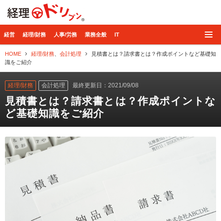
経理ドリブン
経営
経理/財務
人事/労務
業務全般
IT
HOME
経理/財務
、
会計処理
見積書とは？請求書とは？作成ポイントなど基礎知
識をご紹介
経理/財務
会計処理
最終更新日：2021/09/08
見積書とは？請求書とは？作成ポイントな
ど基礎知識をご紹介