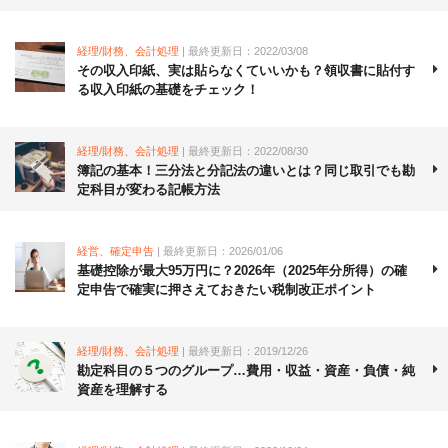
経理/財務、会計処理
| 最終更新日：2022/03/08
その収入印紙、実は貼らなくていいかも？領収書に貼付す
る収入印紙の基礎をチェック！
経理/財務、会計処理
| 最終更新日：2022/08/30
簿記の基本！三分法と分記法の違いとは？同じ取引でも勘
定科目が変わる記帳方法
経営、確定申告
| 最終更新日：2026/01/06
基礎控除が最大95万円に？2026年（2025年分所得）の確
定申告で確実に押さえておきたい税制改正ポイント
経理/財務、会計処理
| 最終更新日：2019/12/26
勘定科目の５つのグループ…費用・収益・資産・負債・純
資産を理解する