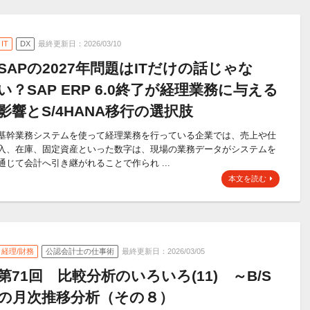
IT
DX
最終更新日：2026/03/10
SAPの2027年問題はITだけの話じゃな
い？SAP ERP 6.0終了が経理業務に与える
影響とS/4HANA移行の選択肢
基幹業務システムを使って経理業務を行っている企業では、売上や仕
入、在庫、固定資産といった数字は、現場の業務データがシステムを
通じて会計へ引き継がれることで作られ ...
本文を読む
経理/財務
公認会計士の仕事術
最終更新日：2026/03/05
第71回 比較分析のいろいろ(11) ～B/S
の月次推移分析（その８）