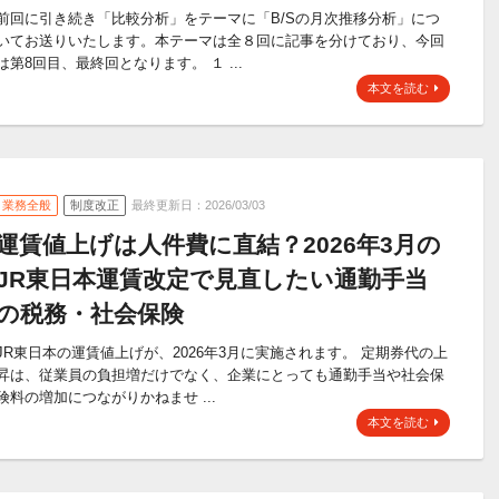
前回に引き続き「比較分析」をテーマに「B/Sの月次推移分析」につ
いてお送りいたします。本テーマは全８回に記事を分けており、今回
は第8回目、最終回となります。 １ ...
本文を読む
業務全般
制度改正
最終更新日：2026/03/03
運賃値上げは人件費に直結？2026年3月の
JR東日本運賃改定で見直したい通勤手当
の税務・社会保険
JR東日本の運賃値上げが、2026年3月に実施されます。 定期券代の上
昇は、従業員の負担増だけでなく、企業にとっても通勤手当や社会保
険料の増加につながりかねませ ...
本文を読む