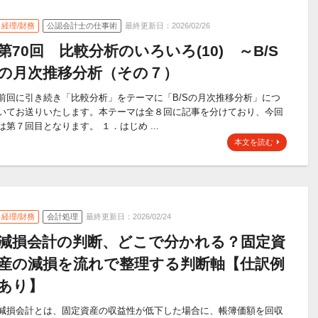
経理/財務
公認会計士の仕事術
最終更新日：2026/02/26
第70回 比較分析のいろいろ(10) ～B/S
の月次推移分析（その７）
前回に引き続き「比較分析」をテーマに「B/Sの月次推移分析」につ
いてお送りいたします。本テーマは全８回に記事を分けており、今回
は第７回目となります。 １．はじめ ...
本文を読む
経理/財務
会計処理
最終更新日：2026/02/24
減損会計の判断、どこで分かれる？固定資
産の減損を流れで整理する判断軸【仕訳例
あり】
減損会計とは、固定資産の収益性が低下した場合に、帳簿価額を回収