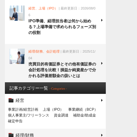
経営、上場（IPO）
| 最終更新日：2026/08/0
6
IPO準備、経理担当者は何から始め
る？上場準備で求められるフェーズ別
の役割
経理/財務、会計処理
| 最終更新日：2025/11/
04
売買目的有価証券とその他有価証券の
会計処理を比較！損益か純資産かで分
かれる評価差額金の扱いとは
記事カテゴリー一覧
- Categories -
経営
事業計画/経営計画
上場（IPO）
事業継続（BCP）
個人事業主/フリーランス
資金調達
補助金/助成金
確定申告
経理/財務