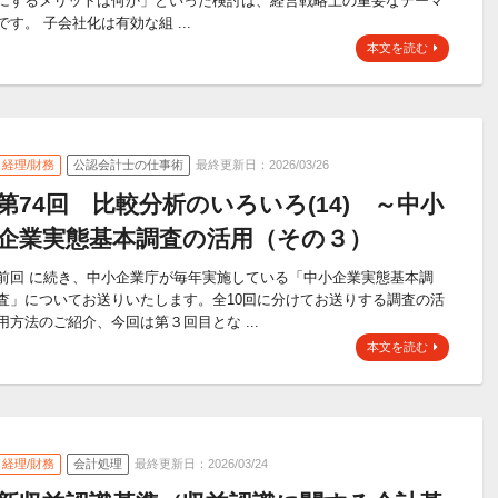
にするメリットは何か」といった検討は、経営戦略上の重要なテーマ
です。 子会社化は有効な組 ...
本文を読む
経理/財務
公認会計士の仕事術
最終更新日：2026/03/26
第74回 比較分析のいろいろ(14) ～中小
企業実態基本調査の活用（その３）
前回 に続き、中小企業庁が毎年実施している「中小企業実態基本調
査」についてお送りいたします。全10回に分けてお送りする調査の活
用方法のご紹介、今回は第３回目とな ...
本文を読む
経理/財務
会計処理
最終更新日：2026/03/24