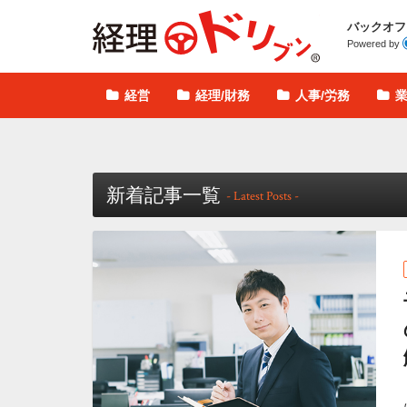
経理ドリブン
バックオフ
Powered by
経営
経理/財務
人事/労務
新着記事一覧
- Latest Posts -