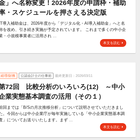
金」へ名称変更！2026年度の申請枠・補助
率・スケジュールを押さえる決定版
IT導入補助金は、2026年度から「デジタル化・AI導入補助金」へと名
称を改め、引き続き実施が予定されています。 これまで多くの中小企
業・小規模事業者に活用され ...
本文を読む
経理/財務
公認会計士の仕事術
最終更新日：2026/03/11
第72回 比較分析のいろいろ(12) ～中小
企業実態基本調査の活用（その１）
前回までは「B/Sの月次推移分析」について説明させていただきまし
た。今回からは中小企業庁が毎年実施している「中小企業実態基本調
査」についてお送りいたします。まず ...
本文を読む