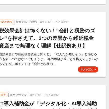
経理/財務
税務(税金・節税)
最終更新日：2026/03/17
税効果会計は怖くない！“会計と税務のズ
レ”を押さえて、2つの差異から繰延税金
資産まで無理なく理解【仕訳例あり】
税効果会計や繰延税金資産と聞くと、「なんだか難しそう」と感じる
方も多いのではないでしょうか。 専門用語が並ぶと身構えてしまいが
ちですが、ポイントは「会計と税務の ...
本文を読む
経営
補助金/助成金
最終更新日：2026/03/12
IT導入補助金が「デジタル化・AI導入補助