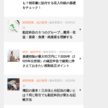
も？領収書に貼付する収入印紙の基礎
をチェック！
経理/財務、会計処理
| 最終更新日：2019/12/
26
勘定科目の５つのグループ…費用・収
益・資産・負債・純資産を理解する
経営、確定申告
| 最終更新日：2026/01/06
基礎控除が最大95万円に？2026年（2
025年分所得）の確定申告で確実に押
さえておきたい税制改正ポイント
経理/財務、会計処理
| 最終更新日：2022/08/
30
簿記の基本！三分法と分記法の違いと
は？同じ取引でも勘定科目が変わる記
帳方法