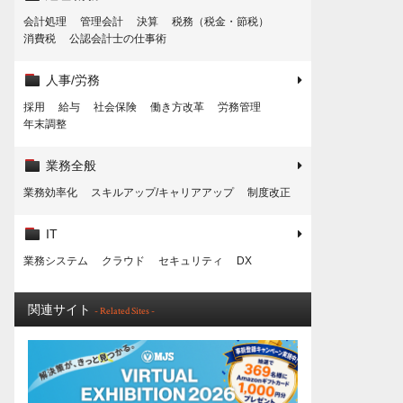
会計処理
管理会計
決算
税務（税金・節税）
消費税
公認会計士の仕事術
人事/労務
採用
給与
社会保険
働き方改革
労務管理
年末調整
業務全般
業務効率化
スキルアップ/キャリアアップ
制度改正
IT
業務システム
クラウド
セキュリティ
DX
関連サイト
- Related Sites -