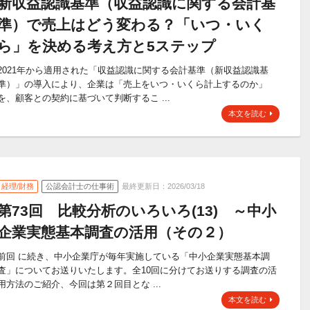
新収益認識基準（収益認識に関する会計基
準）で売上はどう変わる？「いつ・いく
ら」を決める考え方と5ステップ
2021年から適用された「収益認識に関する会計基準（新収益認識基
準）」の導入により、企業は「売上をいつ・いくら計上するのか」
を、顧客との契約に基づいて判断するこ ...
本文を読む
経理/財務
公認会計士の仕事術
最終更新日：2026/03/18
第73回 比較分析のいろいろ(13) ～中小
企業実態基本調査の活用（その２）
前回 に続き、中小企業庁が毎年実施している「中小企業実態基本調
査」についてお送りいたします。全10回に分けてお送りする調査の活
用方法のご紹介、今回は第２回目とな ...
本文を読む