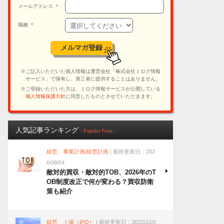
人気記事ランキング
- Popular Posts -
経営、事業計画/経営計画
| 最終更新日：202
6/08/04
敵対的買収・敵対的TOB、2026年のT
OB制度改正で何が変わる？買収防衛
策も紹介
経営、上場（IPO）
| 最終更新日：2022/12/0