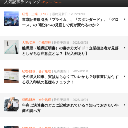
人気記事ランキング
- Popular Posts -
経営、上場（IPO）
| 最終更新日：2022/12/06
東京証券取引所「プライム」、「スタンダード」、「グロ
ース」の 3区分への見直しで何が変わるのか？
人事/労務、労務管理
| 最終更新日：2025/08/28
離職票（離職証明書）の書き方ガイド！企業担当者が見落
としがちな注意点とは？【記入例あり】
経理/財務、会計処理
| 最終更新日：2022/03/08
その収入印紙、実は貼らなくていいかも？領収書に貼付す
る収入印紙の基礎をチェック！
経理/財務、会計処理
| 最終更新日：2023/10/24
年商は決算書のどこに記載されている？知っておきたい年
商の調べ方