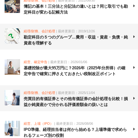
経理/財務、会計処理
| 最終更新日：2022/08/30
簿記の基本！三分法と分記法の違いとは？同じ取引でも勘
定科目が変わる記帳方法
経理/財務、会計処理
| 最終更新日：2019/12/26
勘定科目の５つのグループ…費用・収益・資産・負債・純
資産を理解する
経営、確定申告
| 最終更新日：2026/01/06
基礎控除が最大95万円に？2026年（2025年分所得）の確
定申告で確実に押さえておきたい税制改正ポイント
経理/財務、会計処理
| 最終更新日：2025/11/04
売買目的有価証券とその他有価証券の会計処理を比較！損
益か純資産かで分かれる評価差額金の扱いとは
経営、上場（IPO）
| 最終更新日：2026/08/06
IPO準備、経理担当者は何から始める？上場準備で求めら
れるフェーズ別の役割