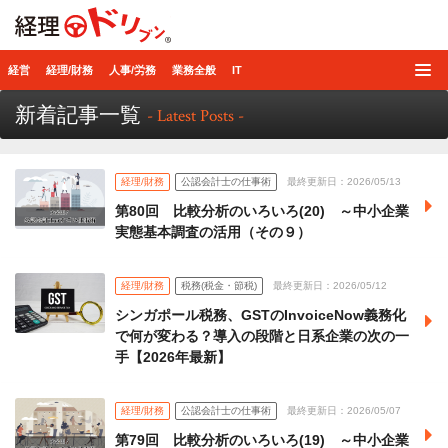
経理ドリブン
経営
経理/財務
人事/労務
業務全般
IT
新着記事一覧
- Latest Posts -
経理/財務
公認会計士の仕事術
最終更新日：2026/05/13
第80回 比較分析のいろいろ(20) ～中小企業
実態基本調査の活用（その９）
経理/財務
税務(税金・節税)
最終更新日：2026/05/12
シンガポール税務、GSTのInvoiceNow義務化
で何が変わる？導入の段階と日系企業の次の一
手【2026年最新】
経理/財務
公認会計士の仕事術
最終更新日：2026/05/07
第79回 比較分析のいろいろ(19) ～中小企業