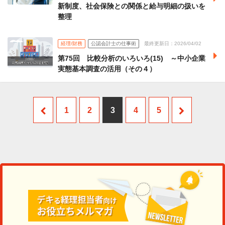
新制度、社会保険との関係と給与明細の扱いを
整理
経理/財務
公認会計士の仕事術
最終更新日：2026/04/02
第75回 比較分析のいろいろ(15) ～中小企業
実態基本調査の活用（その４）
1
2
3
4
5