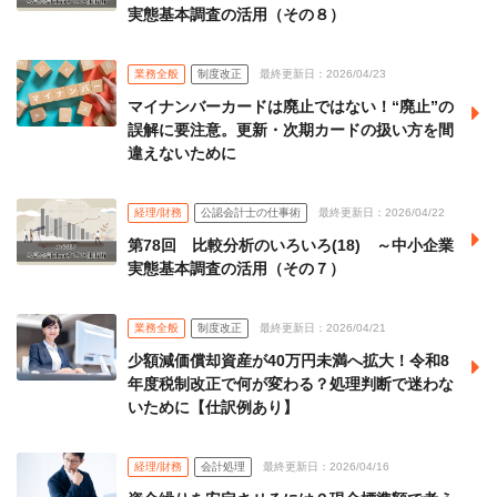
実態基本調査の活用（その８）
業務全般
制度改正
最終更新日：2026/04/23
マイナンバーカードは廃止ではない！“廃止”の
誤解に要注意。更新・次期カードの扱い方を間
違えないために
経理/財務
公認会計士の仕事術
最終更新日：2026/04/22
第78回 比較分析のいろいろ(18) ～中小企業
実態基本調査の活用（その７）
業務全般
制度改正
最終更新日：2026/04/21
少額減価償却資産が40万円未満へ拡大！令和8
年度税制改正で何が変わる？処理判断で迷わな
いために【仕訳例あり】
経理/財務
会計処理
最終更新日：2026/04/16