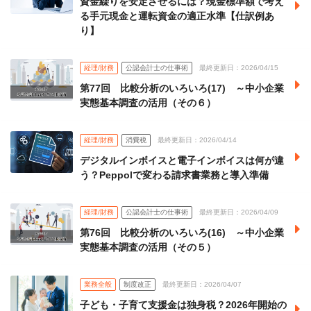
資金繰りを安定させるには？現金標準額で考え
る手元現金と運転資金の適正水準【仕訳例あ
り】
経理/財務
公認会計士の仕事術
最終更新日：2026/04/15
第77回 比較分析のいろいろ(17) ～中小企業
実態基本調査の活用（その６）
経理/財務
消費税
最終更新日：2026/04/14
デジタルインボイスと電子インボイスは何が違
う？Peppolで変わる請求書業務と導入準備
経理/財務
公認会計士の仕事術
最終更新日：2026/04/09
第76回 比較分析のいろいろ(16) ～中小企業
実態基本調査の活用（その５）
業務全般
制度改正
最終更新日：2026/04/07
子ども・子育て支援金は独身税？2026年開始の