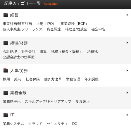
記事カテゴリー一覧
- Categories -
経営
事業計画/経営計画
上場（IPO）
事業継続（BCP）
個人事業主/フリーランス
資金調達
補助金/助成金
確定申告
経理/財務
会計処理
管理会計
決算
税務（税金・節税）
消費税
公認会計士の仕事術
人事/労務
採用
給与
社会保険
働き方改革
労務管理
年末調整
業務全般
業務効率化
スキルアップ/キャリアアップ
制度改正
IT
業務システム
クラウド
セキュリティ
DX